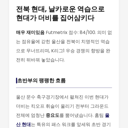
전북 현대, 날카로운 역습으로
현대가 더비를 집어삼키다
매우 재미있음
Futmetrix 점수: 84/100. 의미 없
는 점유율에 갇힌 울산을 전북이 치명적인 역습
으로 무너뜨리며, K리그1 우승 경쟁의 향방을 완
전히 뒤바꿔 놓았습니다.
초반부의 팽팽한 흐름
울산 문수 축구경기장에서 펼쳐진 이번 현대가
더비는 킥오프 휘슬이 울리기 전부터 그라운드
전체에 엄청난
중요도
를 뿜어냈습니다. 홈팀
울
산 현대
는 특유의 패스 워크를 앞세워 초반 경기