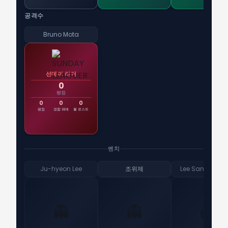
공격수
Bruno Mota
선데이 리거
0
평점
0
0
0
평점
경합 패배
볼 로스트
벤치
Ju-hyeon Lee
조위제
Lee Sang-myu
👻
👻
👻