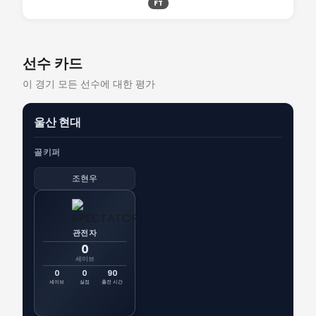
FT
선수 카드
이 경기 모든 선수에 대한 평가
울산 현대
골키퍼
조현우
관전자
0
세이브
0
0
90
세이브
실점
출전 시간