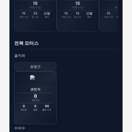
15
15
15
막판 시간
막판 시간
막판 시간
15
25
선발
15
16
선발
15
0
선
막판 시간
총 시간
출전
막판 시간
총 시간
출전
막판 시간
총 시간
출
전북 모터스
골키퍼
송범근
관전자
0
세이브
0
0
90
세이브
실점
출전 시간
수비수