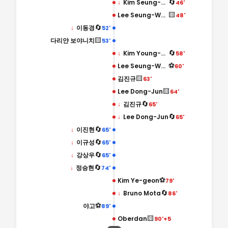
🔄
↓
Kim Seung-Sub
46'
🟨
Lee Seung-Woo
48'
🔄
↓
이동경
52'
🟨
다리얀 보야니치
53'
🔄
↓
Kim Young-Bin
58'
⚽
Lee Seung-Woo
60'
🟨
김진규
63'
🟨
Lee Dong-Jun
64'
🔄
↓
김진규
65'
🔄
↓
Lee Dong-Jun
65'
🔄
↓
이진현
65'
🔄
↓
이규성
65'
🔄
↓
강상우
65'
🔄
↓
정승현
74'
⚽
Kim Ye-geon
79'
🔄
↓
Bruno Mota
86'
⚽
야고
89'
🟨
Oberdan
90'+5