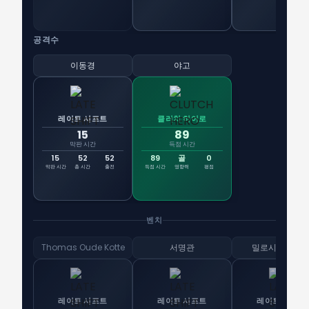
공격수
이동경
야고
레이트 시프트
클러치 히어로
15
89
막판 시간
득점 시간
15
52
52
89
골
0
막판 시간
총 시간
출전
득점 시간
영향력
평점
벤치
Thomas Oude Kotte
서명관
밀로시 트로야
레이트 시프트
레이트 시프트
레이트 시프트