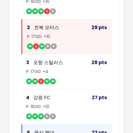
P: 16
GD: +16
W
W
W
L
D
2
전북 모터스
29 pts
P: 17
GD: +10
W
L
W
D
D
3
포항 스틸러스
28 pts
P: 17
GD: +4
W
W
L
W
W
4
강원 FC
27 pts
P: 16
GD: +10
W
W
W
D
D
5
울산 현대
27 pts