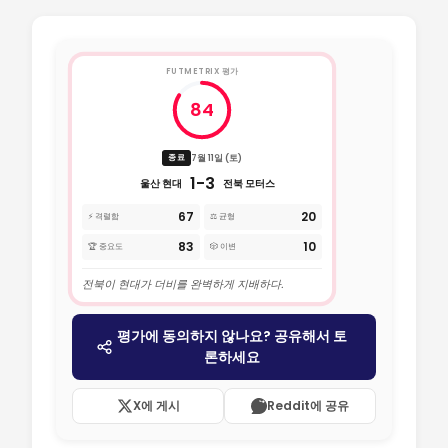
FUTMETRIX 평가
84
7월 11일 (토)
종료
1-3
울산 현대
전북 모터스
67
20
⚡ 격렬함
⚖️ 균형
83
10
🏆 중요도
🎲 이변
전북이 현대가 더비를 완벽하게 지배하다.
평가에 동의하지 않나요? 공유해서 토
론하세요
X에 게시
Reddit에 공유