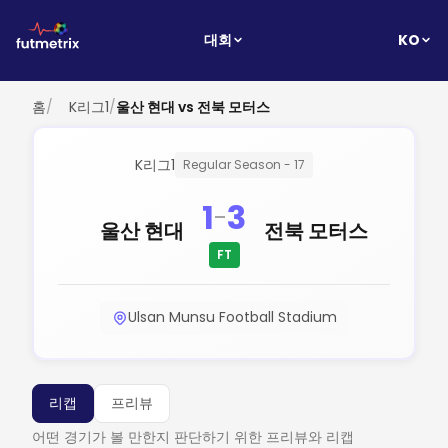
KO
대회
홈
/
K리그1
/
울산 현대 vs 전북 모터스
K리그1
Regular Season - 17
1
3
-
울산 현대
전북 모터스
FT
Ulsan Munsu Football Stadium
리캡
프리뷰
어떤 경기가 볼 만한지 판단하기 위한 프리뷰와 리캡