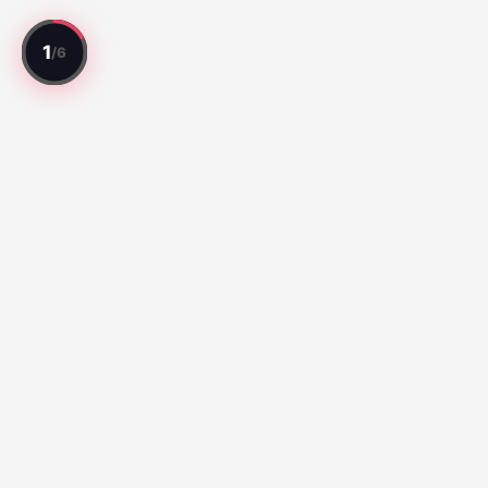
모든 경기를 리뷰. 모든 선수를 평가.
베스트 경기
Série A:
Botafogo vs Fluminense (67)
Santos vs Atletico
Paranaense (65)
Liga MX:
Cruz Azul 2-3 Atlante FC (100)
Club Queretaro