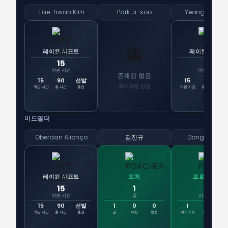
Tae-hwan Kim
Park Ji-soo
Yeong-bin Ki
👻
레이트 시프트
레이트 시프트
15
15
막판 시간
막판 시간
존재감 없음
15
90
선발
15
58
5
특이사항 없음
막판 시간
총 시간
출전
막판 시간
총 시간
출
미드필더
Oberdan Alionço
김진규
Dong-jun Le
레이트 시프트
포처
프로바이더
15
1
1
막판 시간
골
어시스트
15
90
선발
1
0
0
1
0
막판 시간
총 시간
출전
골
슈팅
평점
어시스트
키패스
평