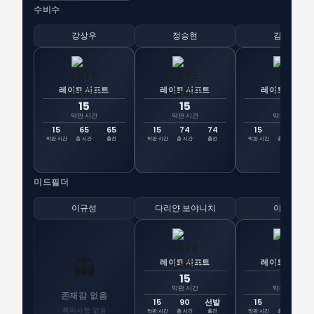
수비수
강상우
정승현
김영권
레이트 시프트
레이트 시프트
레이트 시프트
15
15
15
막판 시간
막판 시간
막판 시간
15
65
65
15
74
74
15
90
선
막판 시간
총 시간
출전
막판 시간
총 시간
출전
막판 시간
총 시간
출
미드필더
이규성
다리얀 보야니치
이진현
👻
레이트 시프트
레이트 시프트
15
15
막판 시간
막판 시간
존재감 없음
15
90
선발
15
65
6
특이사항 없음
막판 시간
총 시간
출전
막판 시간
총 시간
출