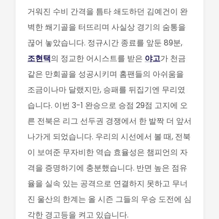
거워진 수비 간격을 틈타 쇄도하던 김예건이 완
벽한 쐐기골을 터뜨리며 사실상 경기의 숨통을
끊어 놓았습니다. 정규시간 종료를 앞둔 89분,
조현택
의 정교한 어시스트를 받은
야고
가 천금
같은 만회골을 성공시키며 홈팬들의 아쉬움을
조금이나마 달랬지만, 승패를 뒤집기엔 무리였
습니다. 이번 3-1 완승으로 승점 29점 고지에 오
른 전북은 리그 선두권 경쟁에서 한 발짝 더 앞서
나가게 되었습니다. 우리의 시선에서 볼 때, 전북
이 보여준 무자비한 역습 효율성은 챔피언의 자
격을 증명하기에 충분했습니다. 반면 높은 점유
율을 실속 있는 공격으로 연결하지 못하고 무너
진 울산의 한계는 올 시즌 그들의 우승 도전에 심
각한 경고등을 켜고 있습니다.