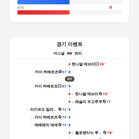
0
번리
경기 이벤트
아스널
번리
🟨
한니발 메브리
28'
⚽
카이 하베르츠
37'
HT
🟨
카이 하베르츠
67'
🔄
↓
한니발 메브리
70'
🔄
↓
레슬리 우고추쿠
71'
🔄
↓
리카르도 칼라피오리
72'
🔄
↓
카이 하베르츠
73'
🔄
↓
에베레치 에제
73'
🔄
↓
플로렌티누 루이스
78'