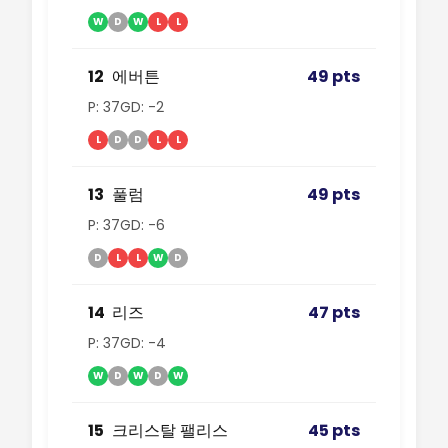
W
D
W
L
L
12
에버튼
49 pts
P: 37
GD: -2
L
D
D
L
L
13
풀럼
49 pts
P: 37
GD: -6
D
L
L
W
D
14
리즈
47 pts
P: 37
GD: -4
W
D
W
D
W
15
크리스탈 팰리스
45 pts