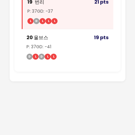
19
번리
21 pts
P: 37
GD: -37
L
D
L
L
L
20
울브스
19 pts
P: 37
GD: -41
D
L
D
L
L