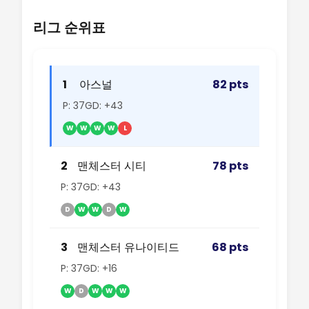
리그 순위표
1
아스널
82 pts
P: 37
GD: +43
W
W
W
W
L
2
맨체스터 시티
78 pts
P: 37
GD: +43
D
W
W
D
W
3
맨체스터 유나이티드
68 pts
P: 37
GD: +16
W
D
W
W
W