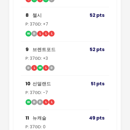
8
첼시
52 pts
P: 37
GD: +7
W
D
L
L
L
9
브렌트포드
52 pts
P: 37
GD: +3
D
L
W
L
D
10
선덜랜드
51 pts
P: 37
GD: -7
W
D
D
L
L
11
뉴캐슬
49 pts
P: 37
GD: 0