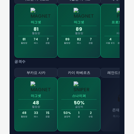
마그넷
마그넷
프로보카퇴르
81
89
4
활동량
활동량
파울 유도
81
74
7
89
82
7
4
5
활동량
패스
경합
활동량
패스
경합
파울 유도
경합 승리
PK
공격수
부카요 사카
카이 하베르츠
레안드로 트로사
👻
마그넷
스나이퍼
48
50%
활동량
결정력
존재감 없음
48
33
15
50%
1
2
특이사항 없음
활동량
패스
경합
결정력
골
슈팅