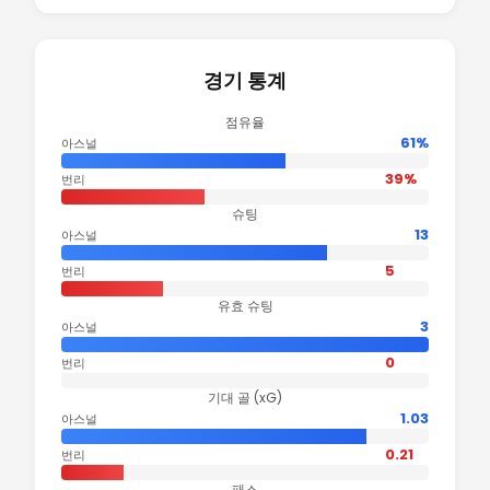
경기 통계
점유율
61%
아스널
39%
번리
슈팅
13
아스널
5
번리
유효 슈팅
3
아스널
0
번리
기대 골 (xG)
1.03
아스널
0.21
번리
패스