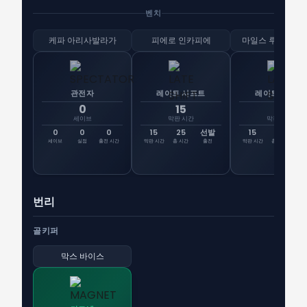
벤치
케파 아리사발라가
피에로 인카피에
마일스 루이스스
관전자
레이트 시프트
레이트 시프트
0
15
15
세이브
막판 시간
막판 시간
0
0
0
15
25
선발
15
24
선
세이브
실점
출전 시간
막판 시간
총 시간
출전
막판 시간
총 시간
출
번리
골키퍼
막스 바이스