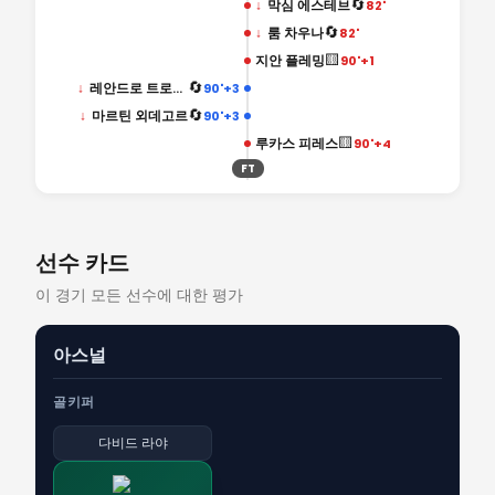
🔄
↓
막심 에스테브
82'
🔄
↓
룸 차우나
82'
🟨
지안 플레밍
90'+1
🔄
↓
레안드로 트로사르
90'+3
🔄
↓
마르틴 외데고르
90'+3
🟨
루카스 피레스
90'+4
FT
선수 카드
이 경기 모든 선수에 대한 평가
아스널
골키퍼
다비드 라야