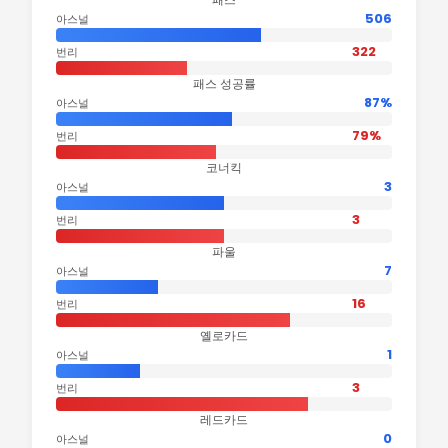
506
아스널
322
번리
패스 성공률
87%
아스널
79%
번리
코너킥
3
아스널
3
번리
파울
7
아스널
16
번리
옐로카드
1
아스널
3
번리
레드카드
0
아스널