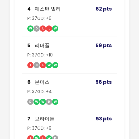
4
애스턴 빌라
62 pts
P: 37
GD: +6
W
D
L
L
W
5
리버풀
59 pts
P: 37
GD: +10
L
D
L
W
W
6
본머스
56 pts
P: 37
GD: +4
D
W
W
D
W
7
브라이튼
53 pts
P: 37
GD: +9
L
W
L
W
D