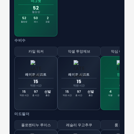
마그넷
52
활동량
52
50
2
활동량
패스
경합
수비수
카일 워커
악셀 투앙제브
막심 에스테브
레이트 시프트
레이트 시프트
인포서
15
15
4
막판 시간
막판 시간
태클
15
97
선발
15
97
선발
4
4
8
막판 시간
총 시간
출전
막판 시간
총 시간
출전
태클
경합 승리
승
미드필더
플로렌티누 루이스
레슬리 우고추쿠
룸 차우나