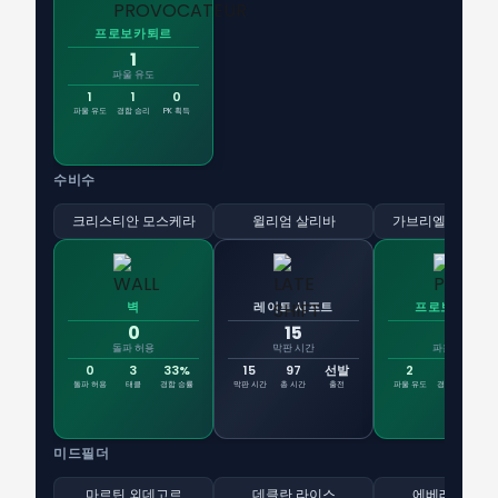
프로보카퇴르
1
파울 유도
1
1
0
파울 유도
경합 승리
PK 획득
수비수
크리스티안 모스케라
윌리엄 살리바
가브리엘 마갈량
벽
레이트 시프트
프로보카퇴르
0
15
2
돌파 허용
막판 시간
파울 유도
0
3
33%
15
97
선발
2
5
돌파 허용
태클
경합 승률
막판 시간
총 시간
출전
파울 유도
경합 승리
PK
미드필더
마르틴 외데고르
데클란 라이스
에베레치 에제