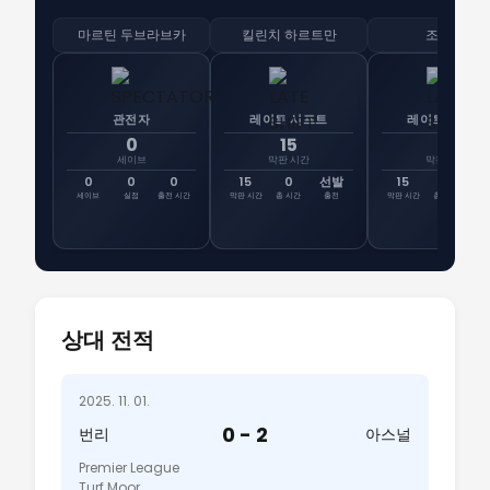
마르틴 두브라브카
킬린치 하르트만
조 워럴
관전자
레이트 시프트
레이트 시프트
0
15
15
세이브
막판 시간
막판 시간
0
0
0
15
0
선발
15
0
선
세이브
실점
출전 시간
막판 시간
총 시간
출전
막판 시간
총 시간
출
상대 전적
2025. 11. 01.
0 - 2
번리
아스널
Premier League
Turf Moor