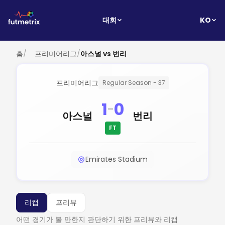
KO
대회
홈
/
프리미어리그
/
아스널 vs 번리
프리미어리그
Regular Season - 37
1
0
-
아스널
번리
FT
Emirates Stadium
리캡
프리뷰
어떤 경기가 볼 만한지 판단하기 위한 프리뷰와 리캡