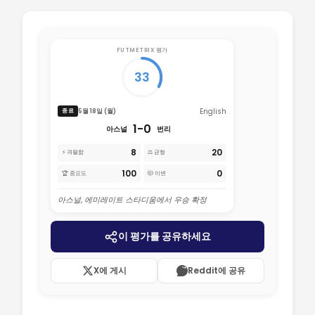
FUTMETRIX 평가
33
English
5월 18일 (월)
종료
1-0
아스널
번리
8
20
⚡ 격렬함
⚖️ 균형
100
0
🏆 중요도
🎲 이변
아스널, 에미레이트 스타디움에서 우승 확정
이 평가를 공유하세요
X에 게시
Reddit에 공유