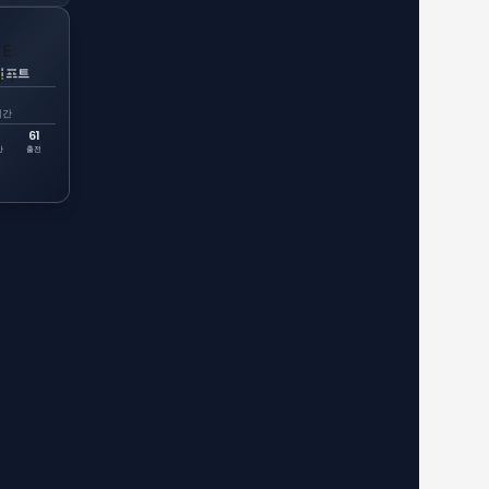
시프트
시간
61
간
출전