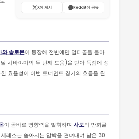
대로
X에 게시
Reddit에 공유
가와 솔로몬
이 등장해 전반에만 멀티골을 몰아
이날 시바야마의 두 번째 도움)을 받아 득점에 성
혹한 효율성이 이번 토너먼트 경기의 흐름을 완
온
이 곧바로 영향력을 발휘하며
사토
의 만회골
 세레소는 쏟아지는 압박을 견뎌내며 남은 30