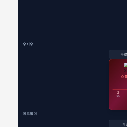
수비수
무로
스
2
슈팅
미드필더
케