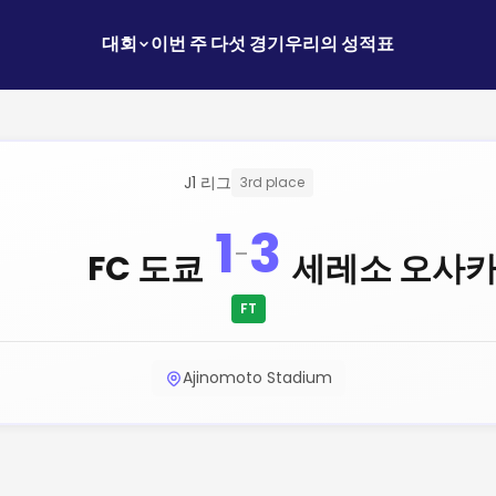
대회
이번 주 다섯 경기
우리의 성적표
J1 리그
3rd place
1
3
-
FC 도쿄
세레소 오사
FT
Ajinomoto Stadium