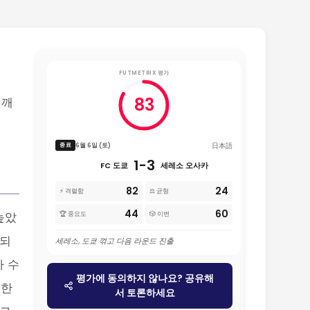
FUTMETRIX 평가
83
 깨
日本語
6월 6일 (토)
종료
1-3
FC 도쿄
세레소 오사카
82
24
⚡ 격렬함
⚖️ 균형
44
60
높았
🏆 중요도
🎲 이변
언되
세레소, 도쿄 꺾고 다음 라운드 진출
가 수
평가에 동의하지 않나요? 공유해
정한
서 토론하세요