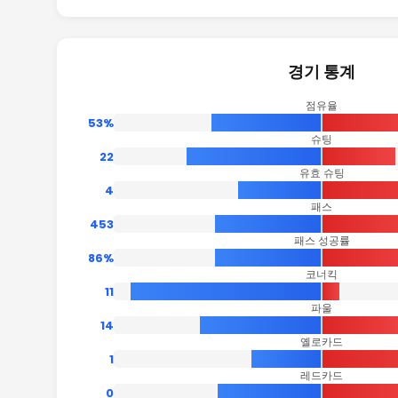
경기 통계
점유율
53%
슈팅
22
유효 슈팅
4
패스
453
패스 성공률
86%
코너킥
11
파울
14
옐로카드
1
레드카드
0