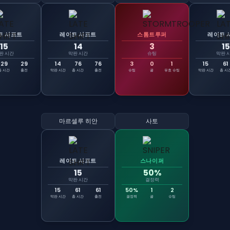
트 시프트
레이트 시프트
스톰트루퍼
레이트 
15
14
3
15
판 시간
막판 시간
슈팅
막판 
29
29
14
76
76
3
0
1
15
61
총 시간
출전
막판 시간
총 시간
출전
슈팅
골
유효 슈팅
막판 시간
총 시
마르셀루 히안
사토
레이트 시프트
스나이퍼
15
50%
막판 시간
결정력
15
61
61
50%
1
2
막판 시간
총 시간
출전
결정력
골
슈팅