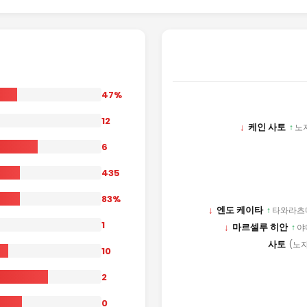
47%
12
↓
케인 사토
↑
노
6
435
83%
↓
엔도 케이타
↑
타와라츠
1
↓
마르셀루 히안
↑
야
사토
(노
10
2
0