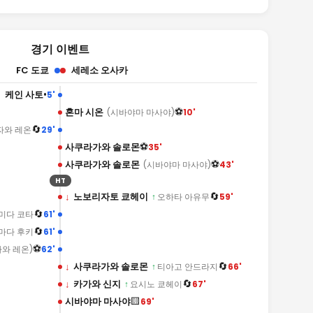
경기 이벤트
FC 도쿄
세레소 오사카
•
케인 사토
5'
⚽
혼마 시온
10'
(시바야마 마사야)
🔄
29'
자와 레온
⚽
사쿠라가와 솔로몬
35'
⚽
사쿠라가와 솔로몬
43'
(시바야마 마사야)
HT
🔄
↓
노보리자토 쿄헤이
59'
↑
오하타 아유무
🔄
61'
미다 코타
🔄
61'
마다 후키
⚽
62'
자와 레온)
🔄
↓
사쿠라가와 솔로몬
66'
↑
티아고 안드라지
🔄
↓
카가와 신지
67'
↑
요시노 쿄헤이
🟨
시바야마 마사야
69'