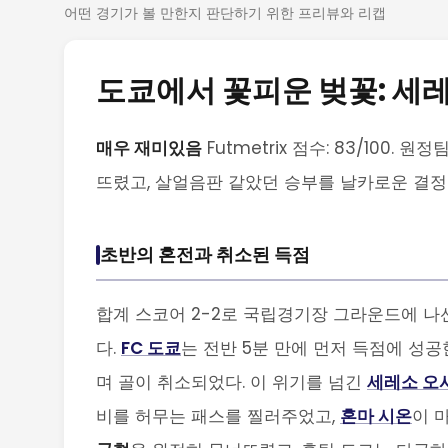
어떤 경기가 볼 만한지 판단하기 위한 프리뷰와 리캡
도쿄에서 꽃피운 벚꽃: 세레
매우 재미있음
Futmetrix 점수: 83/100
뜨렸고, 살얼음판 같았던 승부를 날카로운 결
초반의 혼전과 취소된 득점
합계 스코어 2-2로 국립경기장 그라운드에 나
다.
FC 도쿄
는 전반 5분 만에 먼저 득점에 성공
며 골이 취소되었다. 이 위기를 넘긴
세레소 오
비를 허무는 패스를 찔러주었고,
혼마 시온
이 