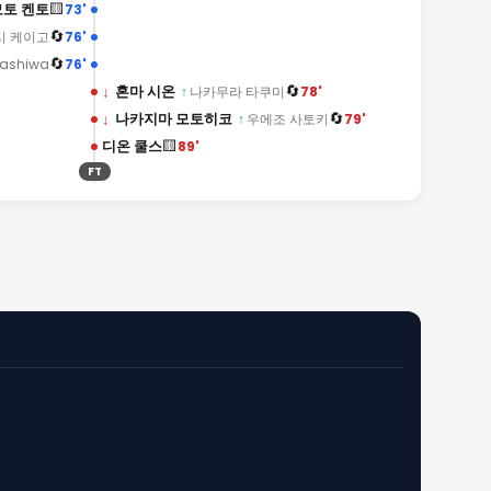
🟨
토 켄토
73'
🔄
76'
시 케이고
🔄
76'
gashiwa
🔄
↓
혼마 시온
78'
↑
나카무라 타쿠미
🔄
↓
나카지마 모토히코
79'
↑
우에조 사토키
🟨
디온 쿨스
89'
FT