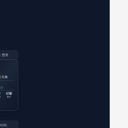
 켄토
시프트
시간
0
선발
간
출전
케이타