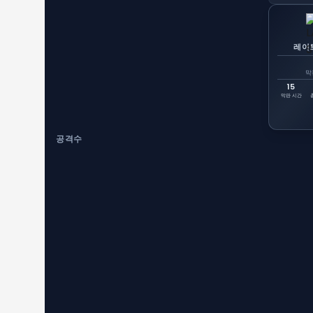
레이
막
15
막판 시간
공격수