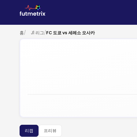
홈
/
J1 리그
/
FC 도쿄 vs 세레소 오사카
리캡
프리뷰