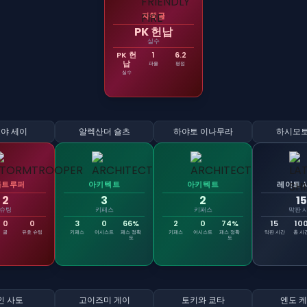
자책골
PK 헌납
실수
PK 헌
1
6.2
납
파울
평점
실수
야 세이
알렉산더 숄츠
하야토 이나무라
하시모토
톰트루퍼
아키텍트
아키텍트
레이트 
2
3
2
15
슈팅
키패스
키패스
막판 
0
0
3
0
66%
2
0
74%
15
10
골
유효 슈팅
키패스
어시스트
패스 정확
키패스
어시스트
패스 정확
막판 시간
총 시
도
도
인 사토
고이즈미 게이
토키와 쿄타
엔도 