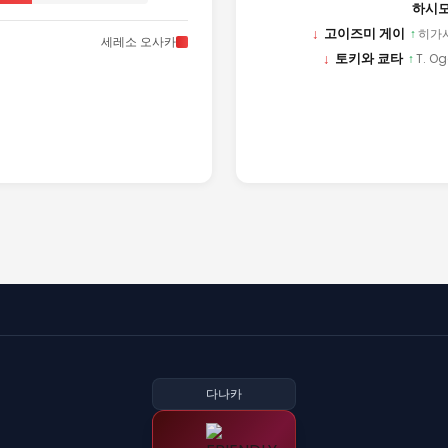
하시모
↓
고이즈미 게이
↑
히가
세레소 오사카
↓
토키와 쿄타
↑
T. O
다나카