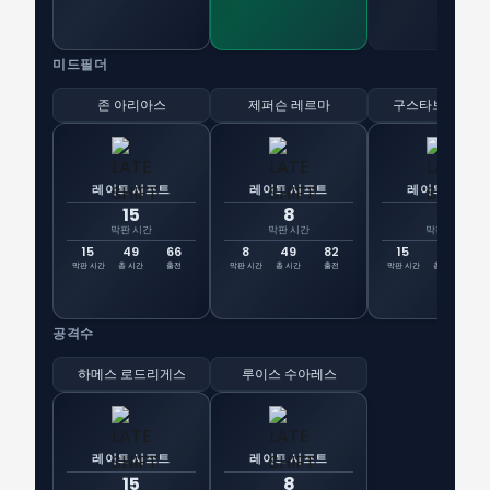
미드필더
존 아리아스
제퍼슨 레르마
구스타보 푸에르
레이트 시프트
레이트 시프트
레이트 시프트
15
8
15
막판 시간
막판 시간
막판 시간
15
49
66
8
49
82
15
49
선
막판 시간
총 시간
출전
막판 시간
총 시간
출전
막판 시간
총 시간
출
공격수
하메스 로드리게스
루이스 수아레스
레이트 시프트
레이트 시프트
15
8