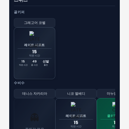
골키퍼
그레고어 코벨
레이트 시프트
15
막판 시간
15
49
선발
막판 시간
총 시간
출전
수비수
데니스 자카리아
니코 엘베디
마누엘 아칸지
👻
레이트 시프트
클러치 히어로
15
120
막판 시간
득점 시간