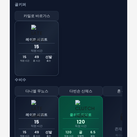
골키퍼
카밀로 바르가스
레이트 시프트
15
막판 시간
15
49
선발
막판 시간
총 시간
출전
수비수
다니엘 무뇨스
다빈손 산체스
혼 루쿠미
👻
레이트 시프트
클러치 히어로
15
120
막판 시간
득점 시간
존재감 없음
15
49
선발
120
골
6.5
특이사항 없음
막판 시간
총 시간
출전
득점 시간
영향력
평점