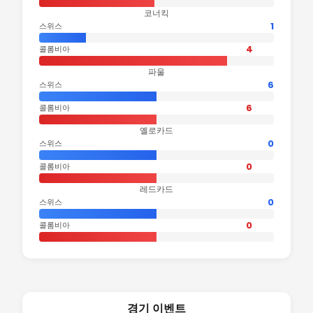
코너킥
1
스위스
4
콜롬비아
파울
6
스위스
6
콜롬비아
옐로카드
0
스위스
0
콜롬비아
레드카드
0
스위스
0
콜롬비아
경기 이벤트