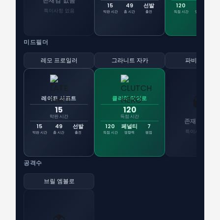
존재감 없음
15
49
선발
120
골
6
특이사항 없음
막판 시간
총 시간
출전
득점 시간
영향력
평
미드필더
레모 프로일러
그라니트 자카
파비안 리더
👻
레이트 시프트
클러치 히어로
15
120
막판 시간
득점 시간
존재감 없음
15
49
선발
120
페널티
7
특이사항 없음
막판 시간
총 시간
출전
득점 시간
영향력
평점
공격수
브릴 엠볼로