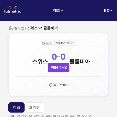
KO
대회
홈
/
월드컵
/
스위스 vs 콜롬비아
월드컵
Round of 16
0
0
-
스위스
콜롬비아
PEN 4-3
BC Place
리캡
프리뷰
어떤 경기가 볼 만한지 판단하기 위한 프리뷰와 리캡