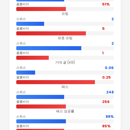
51%
콜롬비아
슈팅
2
스위스
5
콜롬비아
유효 슈팅
2
스위스
1
콜롬비아
기대 골 (xG)
0.06
스위스
0.25
콜롬비아
패스
248
스위스
256
콜롬비아
패스 성공률
88%
스위스
85%
콜롬비아