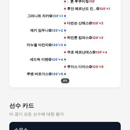
🔄
↓
혼 루쿠미
119'
⚽
후안 페르난도 킨테로
120'+1
⚽
그라니트 자카
120'+1
⚽
다빈손 산체스
120'+2
⚽
제키 암두니
120'+2
⚽
하민톤 캄파스
120'+3
⚽
마누엘 아칸지
120'+3
⚽
쿠초 에르난데스
120'+4
⚽
세드릭 이텐
120'+4
⚽
루이스 디아스
120'+5
⚽
루벤 바르가스
120'+5
FT
선수 카드
이 경기 모든 선수에 대한 평가
스위스