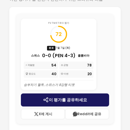
FUTMETRIX 평가
72
7월 7일 (화)
종료
0-0 (PEN 4-3)
스위스
콜롬비아
54
78
⚡ 격렬함
⚖️ 균형
40
20
🏆 중요도
🎲 이변
승부차기 혈투, 스위스가 8강행 티켓
이 평가를 공유하세요
X에 게시
Reddit에 공유