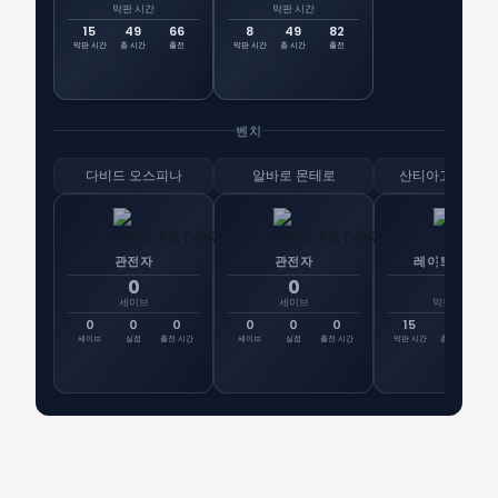
막판 시간
막판 시간
15
49
66
8
49
82
막판 시간
총 시간
출전
막판 시간
총 시간
출전
벤치
다비드 오스피나
알바로 몬테로
산티아고 아리아
관전자
관전자
레이트 시프트
0
0
15
세이브
세이브
막판 시간
0
0
0
0
0
0
15
0
선
세이브
실점
출전 시간
세이브
실점
출전 시간
막판 시간
총 시간
출