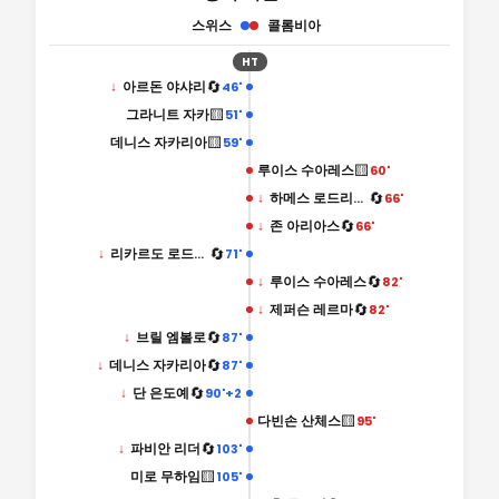
스위스
콜롬비아
HT
🔄
↓
아르돈 야샤리
46'
🟨
그라니트 자카
51'
🟨
데니스 자카리아
59'
🟨
루이스 수아레스
60'
🔄
↓
하메스 로드리게스
66'
🔄
↓
존 아리아스
66'
🔄
↓
리카르도 로드리게스
71'
🔄
↓
루이스 수아레스
82'
🔄
↓
제퍼슨 레르마
82'
🔄
↓
브릴 엠볼로
87'
🔄
↓
데니스 자카리아
87'
🔄
↓
단 은도예
90'+2
🟨
다빈손 산체스
95'
🔄
↓
파비안 리더
103'
🟨
미로 무하임
105'