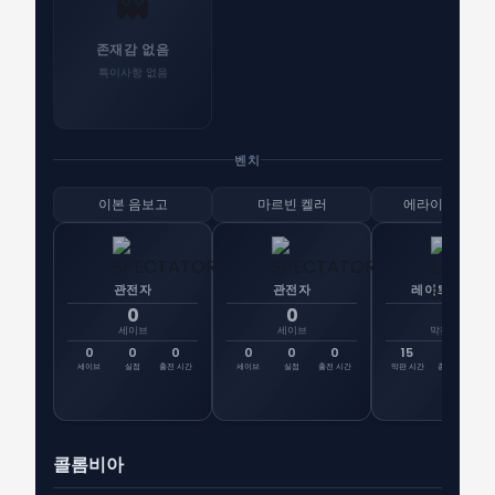
👻
존재감 없음
특이사항 없음
벤치
이본 음보고
마르빈 켈러
에라이 쾨메르
관전자
관전자
레이트 시프트
0
0
15
세이브
세이브
막판 시간
0
0
0
0
0
0
15
0
선
세이브
실점
출전 시간
세이브
실점
출전 시간
막판 시간
총 시간
출
콜롬비아