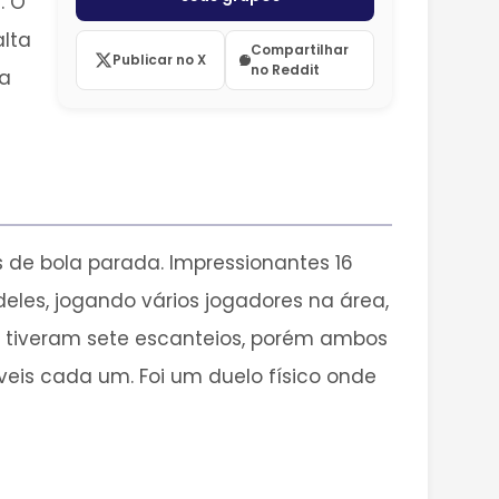
. O
alta
Compartilhar
Publicar no X
no Reddit
ha
de bola parada. Impressionantes 16
eles, jogando vários jogadores na área,
tiveram sete escanteios, porém ambos
eis cada um. Foi um duelo físico onde