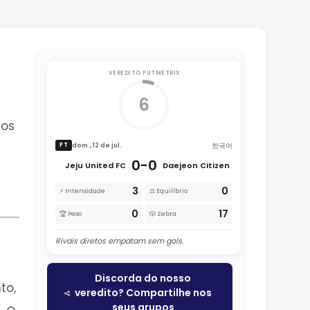
VEREDITO FUTMETRIX
6
 os
한국어
dom., 12 de jul.
FT
0-0
Jeju United FC
Daejeon Citizen
3
0
⚡ Intensidade
⚖️ Equilíbrio
0
17
🏆 Peso
🎲 Zebra
Rivais diretos empatam sem gols.
Discorda do nosso
to,
veredito? Compartilhe nos
seus grupos