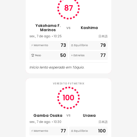
87
Yokohama F.
Kashima
VS
Marinos
sex., 7 de ago. • 10:25
日本語
73
79
⚡ Momento
⚖️ Equilíbrio
50
77
🏆 Peso
⭐ Estrelas
Início lento esperado em Tóquio.
VEREDITO FUTMETRIX
100
Gamba Osaka
Urawa
VS
sex., 7 de ago. • 10:30
日本語
77
100
⚡ Momento
⚖️ Equilíbrio