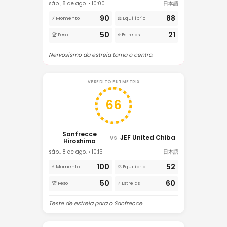
sáb., 8 de ago. • 10:00
日本語
90
88
⚡ Momento
⚖️ Equilíbrio
50
21
🏆 Peso
⭐ Estrelas
Nervosismo da estreia toma o centro.
VEREDITO FUTMETRIX
66
Sanfrecce
JEF United Chiba
VS
Hiroshima
sáb., 8 de ago. • 10:15
日本語
100
52
⚡ Momento
⚖️ Equilíbrio
50
60
🏆 Peso
⭐ Estrelas
Teste de estreia para o Sanfrecce.