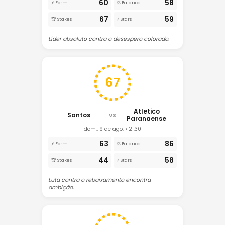
60
58
⚡ Form
⚖️ Balance
67
59
🏆 Stakes
⭐ Stars
Líder absoluto contra o desespero colorado.
67
Atletico
Santos
VS
Paranaense
dom., 9 de ago. • 21:30
63
86
⚡ Form
⚖️ Balance
44
58
🏆 Stakes
⭐ Stars
Luta contra o rebaixamento encontra
ambição.