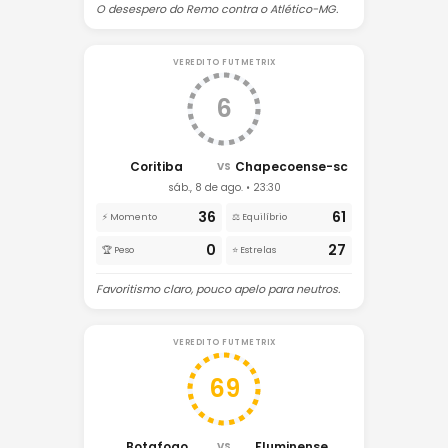
O desespero do Remo contra o Atlético-MG.
VEREDITO FUTMETRIX
6
Coritiba
Chapecoense-sc
VS
sáb., 8 de ago. • 23:30
36
61
⚡ Momento
⚖️ Equilíbrio
0
27
🏆 Peso
⭐ Estrelas
Favoritismo claro, pouco apelo para neutros.
VEREDITO FUTMETRIX
69
Botafogo
Fluminense
VS