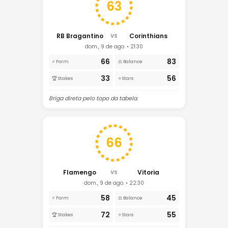
63
RB Bragantino
Corinthians
VS
dom., 9 de ago. • 21:30
66
83
⚡ Form
⚖️ Balance
33
56
🏆 Stakes
⭐ Stars
Briga direta pelo topo da tabela.
66
Flamengo
Vitoria
VS
dom., 9 de ago. • 22:30
58
45
⚡ Form
⚖️ Balance
72
55
🏆 Stakes
⭐ Stars