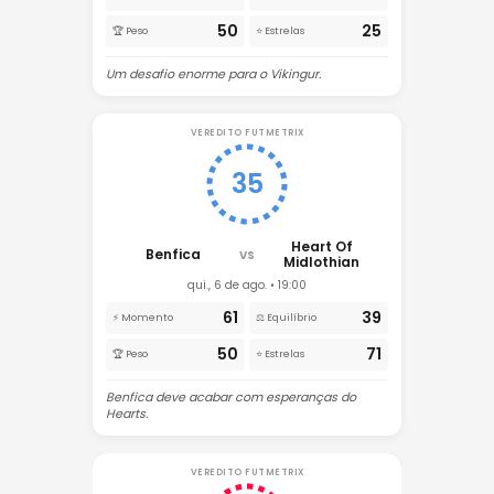
50
25
🏆 Peso
⭐ Estrelas
Um desafio enorme para o Vikingur.
VEREDITO FUTMETRIX
35
Heart Of
Benfica
VS
Midlothian
qui., 6 de ago. • 19:00
61
39
⚡ Momento
⚖️ Equilíbrio
50
71
🏆 Peso
⭐ Estrelas
Benfica deve acabar com esperanças do
Hearts.
VEREDITO FUTMETRIX