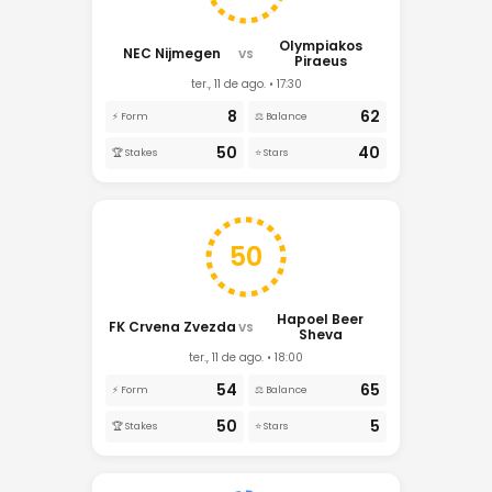
Olympiakos
NEC Nijmegen
VS
Piraeus
ter., 11 de ago. • 17:30
8
62
⚡ Form
⚖️ Balance
50
40
🏆 Stakes
⭐ Stars
50
Hapoel Beer
FK Crvena Zvezda
VS
Sheva
ter., 11 de ago. • 18:00
54
65
⚡ Form
⚖️ Balance
50
5
🏆 Stakes
⭐ Stars