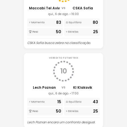
Maccabi Tel Aviv
CSKA Sofia
VS
qui., 6 de ago. • 16:00
83
80
⚡ Momento
⚖️ Equilíbrio
50
25
🏆 Peso
⭐ Estrelas
CSKA Sofia busca zebra na classificação.
VEREDITO FUTMETRIX
10
Lech Poznan
KI Klaksvik
VS
qui., 6 de ago. • 17:00
15
43
⚡ Momento
⚖️ Equilíbrio
50
25
🏆 Peso
⭐ Estrelas
Lech Poznan encara um confronto desigual.