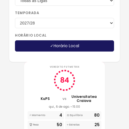
TEMPORADA
HORÁRIO LOCAL
✓
Horário Local
VEREDITO FUTMETRIX
84
Universitatea
KuPS
VS
Craiova
qui., 6 de ago. • 15:00
4
80
⚡ Momento
⚖️ Equilíbrio
50
25
🏆 Peso
⭐ Estrelas