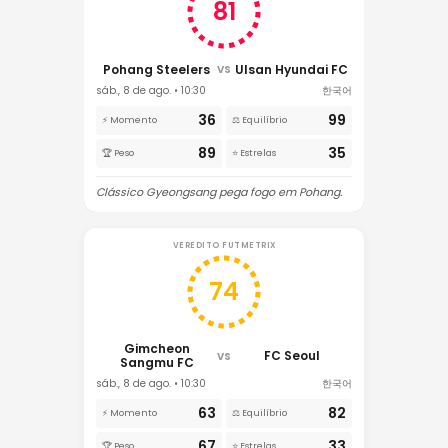
81
Pohang Steelers
Ulsan Hyundai FC
VS
sáb., 8 de ago. • 10:30
한국어
36
99
⚡ Momento
⚖️ Equilíbrio
89
35
🏆 Peso
⭐ Estrelas
Clássico Gyeongsang pega fogo em Pohang.
VEREDITO FUTMETRIX
74
Gimcheon
FC Seoul
VS
Sangmu FC
sáb., 8 de ago. • 10:30
한국어
63
82
⚡ Momento
⚖️ Equilíbrio
67
33
🏆 Peso
⭐ Estrelas