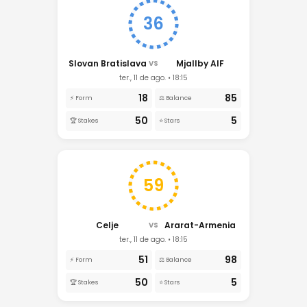
36
Slovan Bratislava
Mjallby AIF
VS
ter., 11 de ago. • 18:15
18
85
⚡ Form
⚖️ Balance
50
5
🏆 Stakes
⭐ Stars
59
Celje
Ararat-Armenia
VS
ter., 11 de ago. • 18:15
51
98
⚡ Form
⚖️ Balance
50
5
🏆 Stakes
⭐ Stars