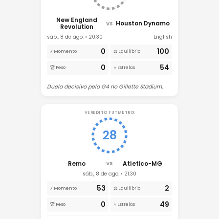
New England
Houston Dynamo
VS
Revolution
sáb., 8 de ago. • 20:30
English
0
100
⚡ Momento
⚖️ Equilíbrio
0
54
🏆 Peso
⭐ Estrelas
Duelo decisivo pelo G4 no Gillette Stadium.
VEREDITO FUTMETRIX
28
Remo
Atletico-MG
VS
sáb., 8 de ago. • 21:30
53
2
⚡ Momento
⚖️ Equilíbrio
0
49
🏆 Peso
⭐ Estrelas