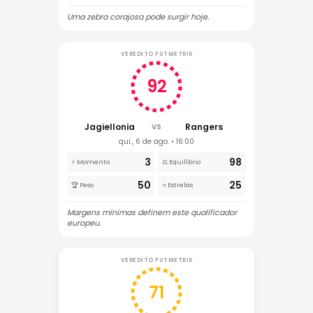
Uma zebra corajosa pode surgir hoje.
VEREDITO FUTMETRIX
92
Jagiellonia
Rangers
VS
qui., 6 de ago. • 16:00
3
98
⚡ Momento
⚖️ Equilíbrio
50
25
🏆 Peso
⭐ Estrelas
Margens mínimas definem este qualificador
europeu.
VEREDITO FUTMETRIX
71