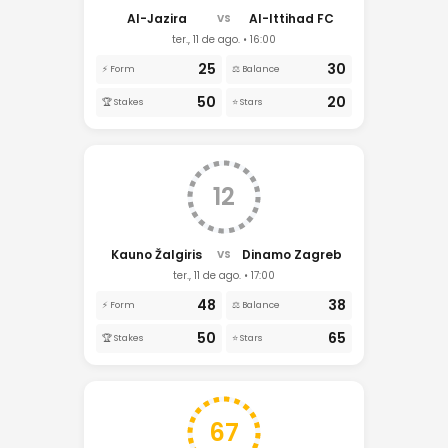
Al-Jazira
Al-Ittihad FC
VS
ter., 11 de ago. • 16:00
25
30
⚡ Form
⚖️ Balance
50
20
🏆 Stakes
⭐ Stars
12
Kauno Žalgiris
Dinamo Zagreb
VS
ter., 11 de ago. • 17:00
48
38
⚡ Form
⚖️ Balance
50
65
🏆 Stakes
⭐ Stars
67