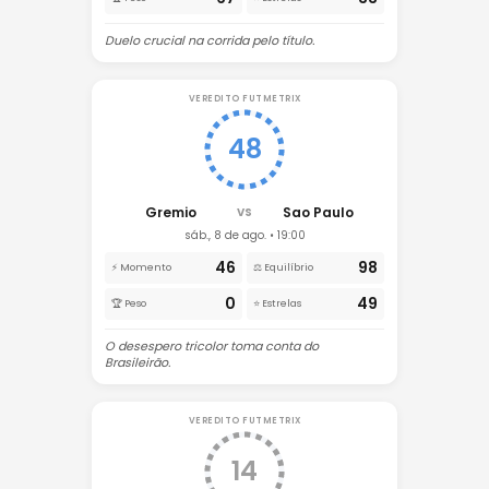
Duelo crucial na corrida pelo título.
VEREDITO FUTMETRIX
48
Gremio
Sao Paulo
VS
sáb., 8 de ago. • 19:00
46
98
⚡ Momento
⚖️ Equilíbrio
0
49
🏆 Peso
⭐ Estrelas
O desespero tricolor toma conta do
Brasileirão.
VEREDITO FUTMETRIX
14