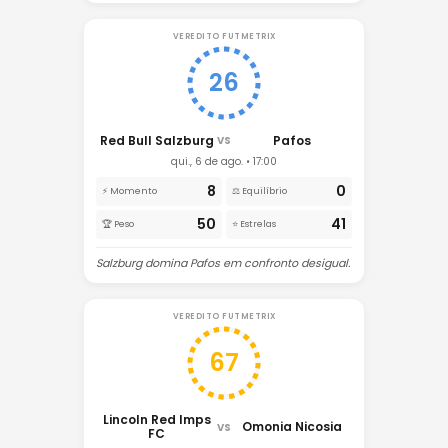
VEREDITO FUTMETRIX
26
Red Bull Salzburg
Pafos
VS
qui., 6 de ago. • 17:00
8
0
⚡ Momento
⚖️ Equilíbrio
50
41
🏆 Peso
⭐ Estrelas
Salzburg domina Pafos em confronto desigual.
VEREDITO FUTMETRIX
67
Lincoln Red Imps
Omonia Nicosia
VS
FC