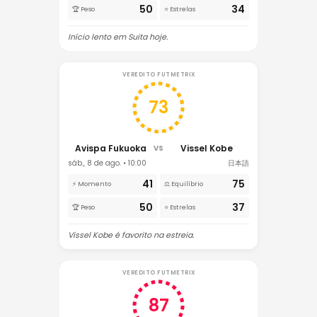
50
34
🏆 Peso
⭐ Estrelas
Início lento em Suita hoje.
VEREDITO FUTMETRIX
73
Avispa Fukuoka
Vissel Kobe
VS
sáb., 8 de ago. • 10:00
日本語
41
75
⚡ Momento
⚖️ Equilíbrio
50
37
🏆 Peso
⭐ Estrelas
Vissel Kobe é favorito na estreia.
VEREDITO FUTMETRIX
87