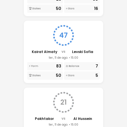
50
16
🏆 Stakes
⭐ Stars
47
Kairat Almaty
Levski Sofia
VS
ter., 11 de ago. • 15:00
83
7
⚡ Form
⚖️ Balance
50
5
🏆 Stakes
⭐ Stars
21
Pakhtakor
Al Hussein
VS
ter., 11 de ago. • 15:00