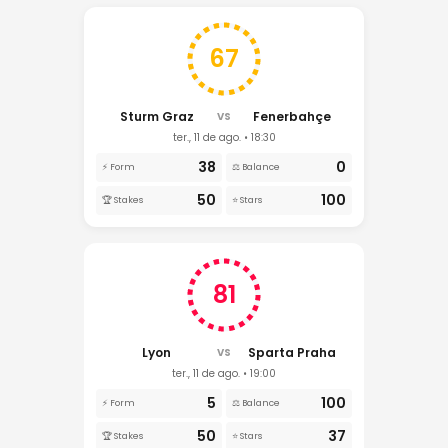
67
Sturm Graz
Fenerbahçe
VS
ter., 11 de ago. • 18:30
38
0
⚡ Form
⚖️ Balance
50
100
🏆 Stakes
⭐ Stars
81
Lyon
Sparta Praha
VS
ter., 11 de ago. • 19:00
5
100
⚡ Form
⚖️ Balance
50
37
🏆 Stakes
⭐ Stars