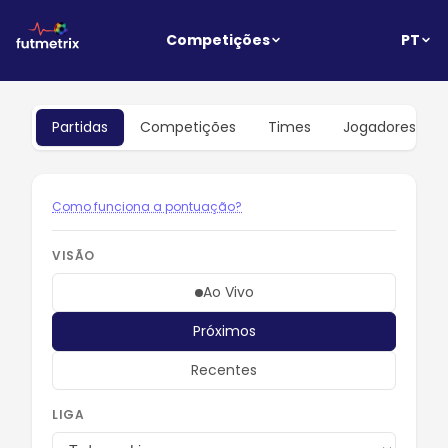
PT
Competições
Partidas
Competições
Times
Jogadores
Como funciona a pontuação?
VISÃO
Ao Vivo
Próximos
Recentes
LIGA