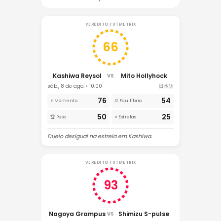
VEREDITO FUTMETRIX
66
Kashiwa Reysol
Mito Hollyhock
VS
sáb., 8 de ago. • 10:00
日本語
76
54
⚡ Momento
⚖️ Equilíbrio
50
25
🏆 Peso
⭐ Estrelas
Duelo desigual na estreia em Kashiwa.
VEREDITO FUTMETRIX
93
Nagoya Grampus
Shimizu S-pulse
VS