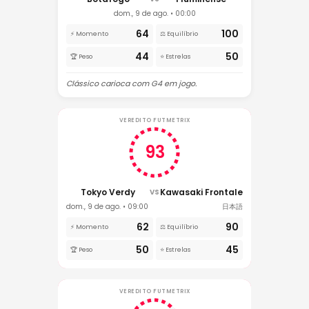
dom., 9 de ago. • 00:00
64
100
⚡ Momento
⚖️ Equilíbrio
44
50
🏆 Peso
⭐ Estrelas
Clássico carioca com G4 em jogo.
VEREDITO FUTMETRIX
93
Tokyo Verdy
Kawasaki Frontale
VS
dom., 9 de ago. • 09:00
日本語
62
90
⚡ Momento
⚖️ Equilíbrio
50
45
🏆 Peso
⭐ Estrelas
VEREDITO FUTMETRIX