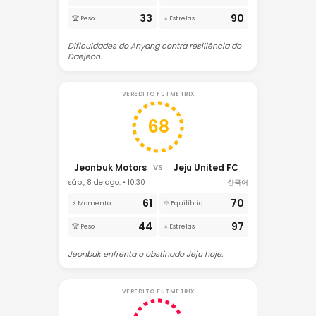
33
90
🏆 Peso
⭐ Estrelas
Dificuldades do Anyang contra resiliência do
Daejeon.
VEREDITO FUTMETRIX
68
Jeonbuk Motors
Jeju United FC
VS
sáb., 8 de ago. • 10:30
한국어
61
70
⚡ Momento
⚖️ Equilíbrio
44
97
🏆 Peso
⭐ Estrelas
Jeonbuk enfrenta o obstinado Jeju hoje.
VEREDITO FUTMETRIX