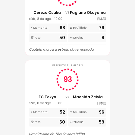
Cerezo Osaka
Fagiano Okayama
VS
sáb., 8 de ago. • 10:00
日本語
98
79
⚡ Momento
⚖️ Equilíbrio
50
8
🏆 Peso
⭐ Estrelas
Cautela marca a estreia da temporada.
VEREDITO FUTMETRIX
93
FC Tokyo
Machida Zelvia
VS
sáb., 8 de ago. • 10:00
日本語
52
96
⚡ Momento
⚖️ Equilíbrio
50
59
🏆 Peso
⭐ Estrelas
Um clássico de Tóquio sem brilho.