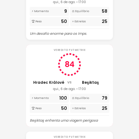
qui., 6 de ago. • 17:00
9
58
⚡ Momento
⚖️ Equilíbrio
50
25
🏆 Peso
⭐ Estrelas
Um desafio enorme para os Imps.
VEREDITO FUTMETRIX
84
Hradec Králové
Beşiktaş
VS
qui., 6 de ago. • 17:00
100
79
⚡ Momento
⚖️ Equilíbrio
50
25
🏆 Peso
⭐ Estrelas
Beşiktaş enfrenta uma viagem perigosa
VEREDITO FUTMETRIX