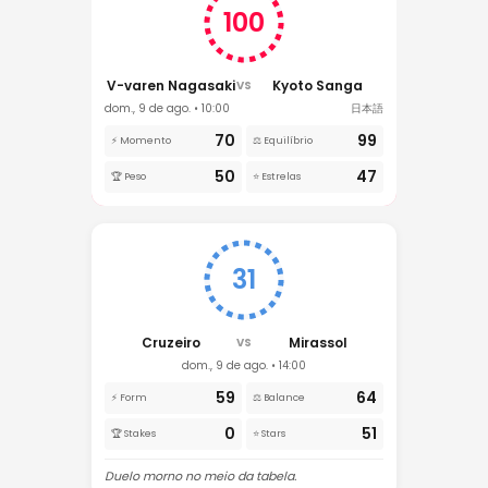
100
V-varen Nagasaki
Kyoto Sanga
VS
dom., 9 de ago. • 10:00
日本語
70
99
⚡ Momento
⚖️ Equilíbrio
50
47
🏆 Peso
⭐ Estrelas
31
Cruzeiro
Mirassol
VS
dom., 9 de ago. • 14:00
59
64
⚡ Form
⚖️ Balance
0
51
🏆 Stakes
⭐ Stars
Duelo morno no meio da tabela.