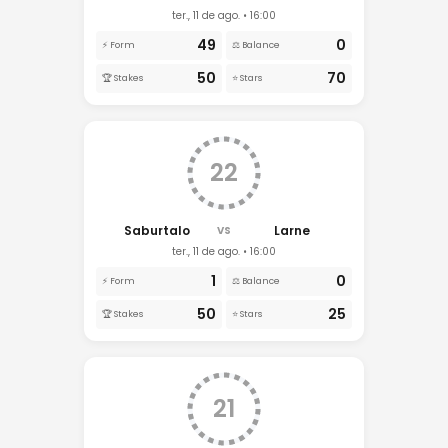
ter., 11 de ago. • 16:00
49
0
⚡ Form
⚖️ Balance
50
70
🏆 Stakes
⭐ Stars
22
Saburtalo
Larne
VS
ter., 11 de ago. • 16:00
1
0
⚡ Form
⚖️ Balance
50
25
🏆 Stakes
⭐ Stars
21