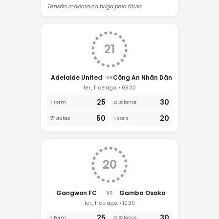
Tensão máxima na briga pelo título.
21
Adelaide United
Công An Nhân Dân
VS
ter., 11 de ago. • 09:30
25
30
⚡ Form
⚖️ Balance
50
20
🏆 Stakes
⭐ Stars
20
Gangwon FC
Gamba Osaka
VS
ter., 11 de ago. • 10:30
25
30
⚡ Form
⚖️ Balance