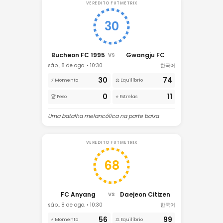
VEREDITO FUTMETRIX
30
Bucheon FC 1995
Gwangju FC
VS
sáb., 8 de ago. • 10:30
한국어
30
74
⚡ Momento
⚖️ Equilíbrio
0
11
🏆 Peso
⭐ Estrelas
Uma batalha melancólica na parte baixa
VEREDITO FUTMETRIX
68
FC Anyang
Daejeon Citizen
VS
sáb., 8 de ago. • 10:30
한국어
56
99
⚡ Momento
⚖️ Equilíbrio