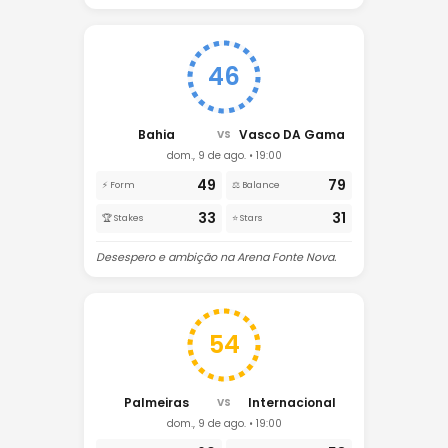
46
Bahia
Vasco DA Gama
VS
dom., 9 de ago. • 19:00
49
79
⚡ Form
⚖️ Balance
33
31
🏆 Stakes
⭐ Stars
Desespero e ambição na Arena Fonte Nova.
54
Palmeiras
Internacional
VS
dom., 9 de ago. • 19:00