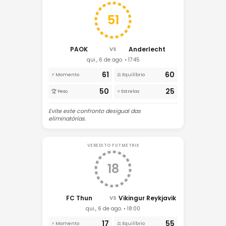
51
PAOK
Anderlecht
VS
qui., 6 de ago. • 17:45
61
60
⚡ Momento
⚖️ Equilíbrio
50
25
🏆 Peso
⭐ Estrelas
Evite este confronto desigual das
eliminatórias.
VEREDITO FUTMETRIX
18
FC Thun
Vikingur Reykjavik
VS
qui., 6 de ago. • 18:00
17
55
⚡ Momento
⚖️ Equilíbrio