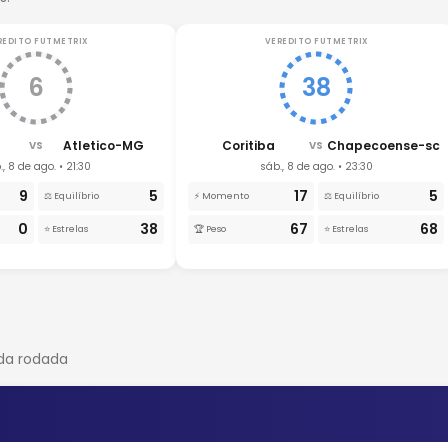
REDITO FUTMETRIX
VEREDITO FUTMETRIX
6
38
Atletico-MG
Coritiba
Chapecoense-sc
VS
VS
., 8 de ago. • 21:30
sáb., 8 de ago. • 23:30
9
5
17
5
⚖️ Equilíbrio
⚡ Momento
⚖️ Equilíbrio
0
38
67
68
⭐ Estrelas
🏆 Peso
⭐ Estrelas
ada rodada