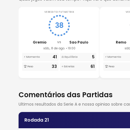
VEREDITO FUTMETRIX
VE
38
Gremio
Sao Paulo
Remo
VS
sáb., 8 de ago. • 19:00
sáb
41
5
⚡ Momento
⚖️ Equilíbrio
⚡ Momento
33
61
🏆 Peso
⭐ Estrelas
🏆 Peso
Comentários das Partidas
Ultimos resultados da Serie A e nossa opiniao sobre c
Rodada 21