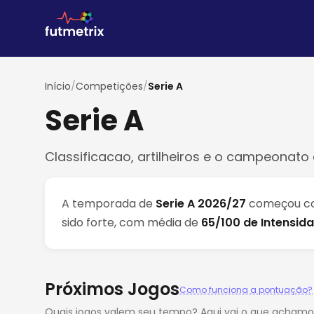
Início
/
Competições
/
Serie A
Serie A
Classificacao, artilheiros e o campeonato 
A temporada de
Serie A 2026/27
começou 
sido forte, com média de
65/100 de Intensid
Próximos Jogos
Como funciona a pontuação?
Quais jogos valem seu tempo? Aqui vai o que achamo