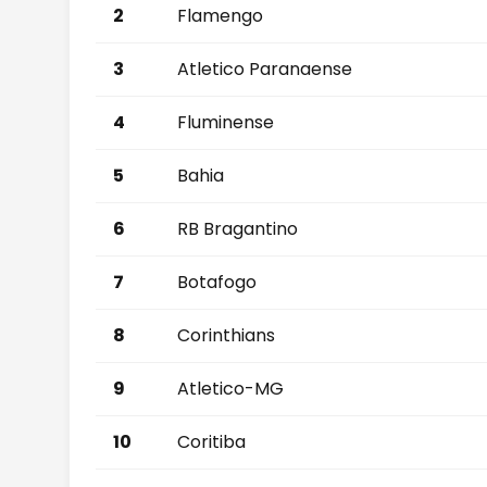
2
Flamengo
3
Atletico Paranaense
4
Fluminense
5
Bahia
6
RB Bragantino
7
Botafogo
8
Corinthians
9
Atletico-MG
10
Coritiba