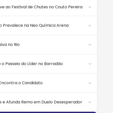
ve ao Festival de Chutes no Couto Pereira
ária de Matheus Pereira foi o que separou as
o Prevalece na Neo Química Arena
 pouca inspiração, onde o único lampejo de precisão
Santos foi uma muralha para os visitantes
urou um verdadeiro teste...
iva no Rio
e solidez defensiva das duas equipes, mas pecou
a suportou o bombardeio. Um ponto suado e
ena rapidamente se transformou em uma verdadeira
 o Passeio do Líder no Barradão
ebaixo das traves transformou um bombardeio ofensivo
perdoou, fez 4 a 0 e segue isolado rumo à taça
dade absurda desde o apito inicial....
Encontra o Candidato
eja para um Palmeiras letal, que não precisa de
s Vitinho abrir o placar. A luta continua!
ncia do duelo: o Vitoria...
ce e Afunda Remo em Duelo Desesperador
ela pode gerar tanta energia quanto a corrida pela