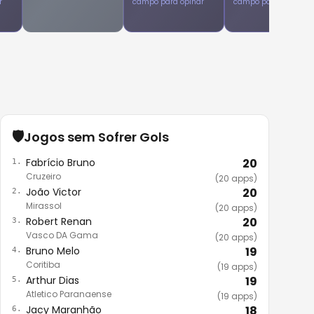
r
campo para opinar
campo para opinar
🛡️
Jogos sem Sofrer Gols
Fabrício Bruno
20
1.
Cruzeiro
(20 apps)
João Victor
20
2.
Mirassol
(20 apps)
Robert Renan
20
3.
Vasco DA Gama
(20 apps)
Bruno Melo
19
4.
Coritiba
(19 apps)
Arthur Dias
19
5.
Atletico Paranaense
(19 apps)
Jacy Maranhão
18
6.