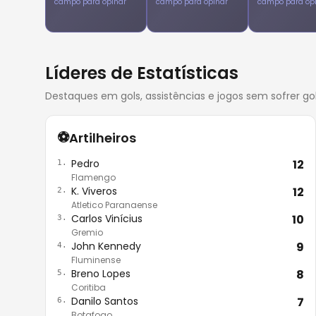
campo para opinar
campo para opinar
campo para op
Líderes de Estatísticas
Destaques em gols, assistências e jogos sem sofrer gol
⚽
Artilheiros
Pedro
12
1.
Flamengo
K. Viveros
12
2.
Atletico Paranaense
Carlos Vinícius
10
3.
Gremio
John Kennedy
9
4.
Fluminense
Breno Lopes
8
5.
Coritiba
Danilo Santos
7
6.
Botafogo