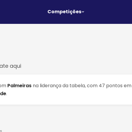
Competições
ate aqui
com
Palmeiras
na liderança da tabela, com 47 pontos em 
ade
.
s.