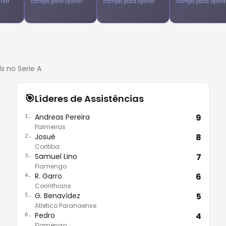
inar
campo para opinar
campo para opinar
campo para opina
s no Serie A
🎯
Líderes de Assistências
Andreas Pereira
9
1.
Palmeiras
Josué
8
2.
Coritiba
Samuel Lino
7
3.
Flamengo
R. Garro
6
4.
Corinthians
G. Benavídez
5
5.
Atletico Paranaense
Pedro
4
6.
Flamengo