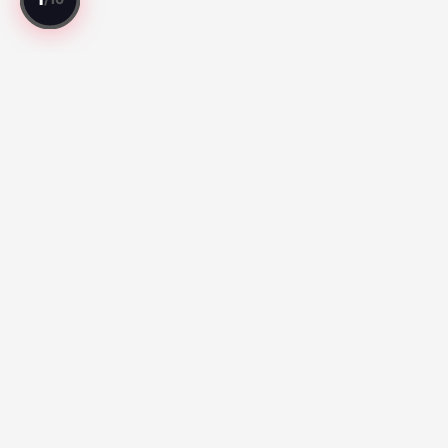
Todo jogo avaliado. Todo jogador classificado.
Melhores Jogos
Série A:
Botafogo vs Fluminense (67)
Santos vs Atletico
Paranaense (65)
Liga MX:
Cruz Azul 2-3 Atlante FC (100)
Club Queretaro
3-2 Tigres UANL (100)
MLS:
Philadelphia Union 3-2 Atlanta United FC (89)
DC