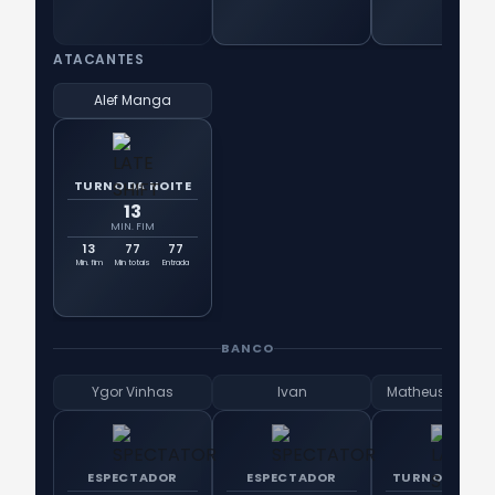
ATACANTES
Alef Manga
TURNO DA NOITE
13
MIN. FIM
13
77
77
Min. fim
Min totais
Entrada
BANCO
Ygor Vinhas
Ivan
Matheus Alexan
ESPECTADOR
ESPECTADOR
TURNO DA NOI