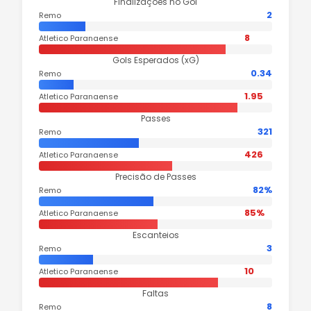
Finalizações no Gol
2
Remo
8
Atletico Paranaense
Gols Esperados (xG)
0.34
Remo
1.95
Atletico Paranaense
Passes
321
Remo
426
Atletico Paranaense
Precisão de Passes
82%
Remo
85%
Atletico Paranaense
Escanteios
3
Remo
10
Atletico Paranaense
Faltas
8
Remo