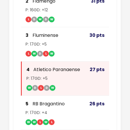
2
Flamengo
31 pts
P: 16
GD: +12
L
D
W
D
W
3
Fluminense
30 pts
P: 17
GD: +5
L
W
D
L
W
4
Atletico Paranaense
27 pts
P: 17
GD: +5
W
D
L
D
W
5
RB Bragantino
26 pts
P: 17
GD: +4
W
W
L
W
L