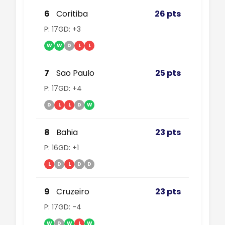
6
Coritiba
26 pts
P: 17
GD: +3
W
W
D
L
L
7
Sao Paulo
25 pts
P: 17
GD: +4
D
L
L
D
W
8
Bahia
23 pts
P: 16
GD: +1
L
D
L
D
D
9
Cruzeiro
23 pts
P: 17
GD: -4
W
D
W
L
W