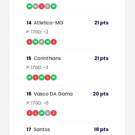
W
D
L
D
W
14
Atletico-MG
21 pts
P: 17
GD: -2
L
W
D
W
L
15
Corinthians
21 pts
P: 17
GD: -3
W
L
W
L
W
16
Vasco DA Gama
20 pts
P: 17
GD: -6
L
L
W
D
L
17
Santos
18 pts