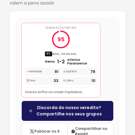
valem a pena assistir
VEREDITO FUTMETRIX
95
dom., 24 de mai.
FT
Atletico
1-2
Remo
Paranaense
91
78
⚡ Intensidade
⚖️ Equilíbrio
33
10
🏆 Peso
🎲 Zebra
Viveros brilha na virada impiedosa.
Discorda do nosso veredito?
Compartilhe nos seus grupos
Compartilhar no
Publicar no X
Reddit