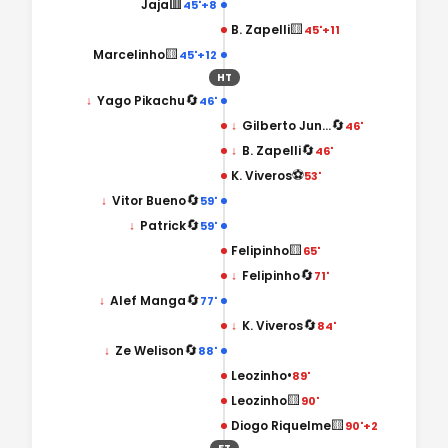
🟥
Jaja
45'+8
🟨
B. Zapelli
45'+11
🟨
Marcelinho
45'+12
HT
🔄
↓
Yago Pikachu
46'
🔄
↓
Gilberto Junior
46'
🔄
↓
B. Zapelli
46'
⚽
K. Viveros
53'
🔄
↓
Vitor Bueno
59'
🔄
↓
Patrick
59'
🟨
Felipinho
65'
🔄
↓
Felipinho
71'
🔄
↓
Alef Manga
77'
🔄
↓
K. Viveros
84'
🔄
↓
Ze Welison
88'
•
Leozinho
89'
🟨
Leozinho
90'
🟨
Diogo Riquelme
90'+2