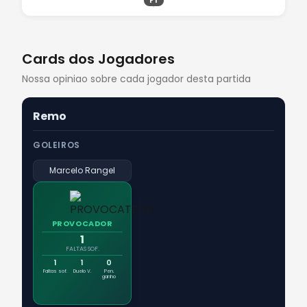
FT
Cards dos Jogadores
Nossa opiniao sobre cada jogador desta partida
Remo
GOLEIROS
Marcelo Rangel
PROVOCADOR
1
FALTAS SOF.
1
1
0
Faltas sof.
Duelo V.
Pen.
ganho