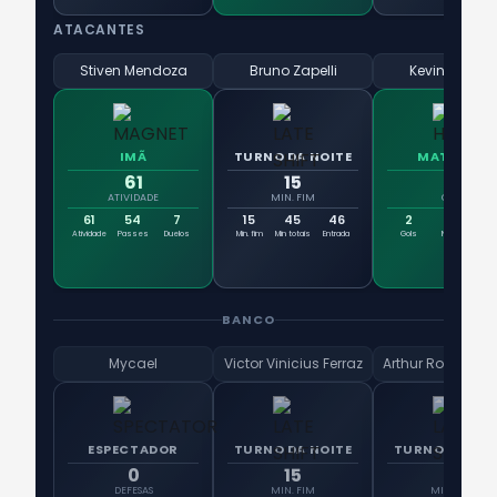
ATACANTES
Stiven Mendoza
Bruno Zapelli
Kevin Viveros
IMÃ
TURNO DA NOITE
MATADOR
61
15
2
ATIVIDADE
MIN. FIM
GOLS
61
54
7
15
45
46
2
4
8
Atividade
Passes
Duelos
Min. fim
Min totais
Entrada
Gols
No Gol
No
BANCO
Mycael
Victor Vinicius Ferraz
ESPECTADOR
TURNO DA NOITE
TURNO DA NOI
0
15
15
DEFESAS
MIN. FIM
MIN. FIM