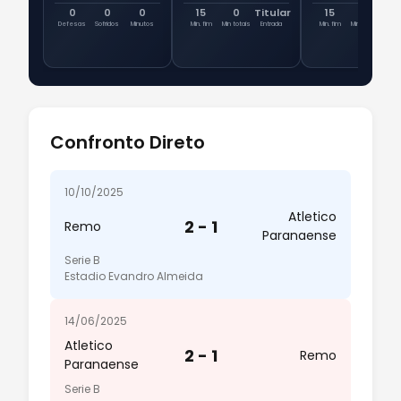
0
0
0
15
0
Titular
15
0
Tit
Defesas
Sofridos
Minutos
Min. fim
Min totais
Entrada
Min. fim
Min totais
Ent
Confronto Direto
10/10/2025
Atletico
2 - 1
Remo
Paranaense
Serie B
Estadio Evandro Almeida
14/06/2025
Atletico
2 - 1
Remo
Paranaense
Serie B