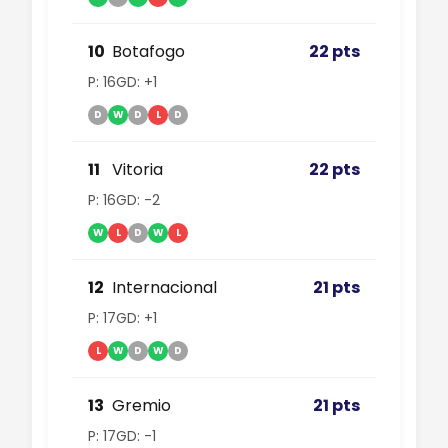
10
Botafogo
22 pts
P: 16
GD: +1
D
W
D
L
D
11
Vitoria
22 pts
P: 16
GD: -2
W
L
D
W
L
12
Internacional
21 pts
P: 17
GD: +1
L
W
D
W
D
13
Gremio
21 pts
P: 17
GD: -1