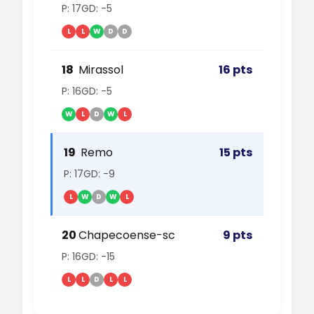
P: 17
GD: -5
L
L
W
D
D
18
Mirassol
16 pts
P: 16
GD: -5
W
L
D
W
L
19
Remo
15 pts
P: 17
GD: -9
L
W
D
W
L
20
Chapecoense-sc
9 pts
P: 16
GD: -15
L
L
D
L
L