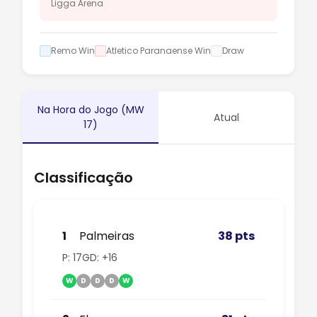
Ligga Arena
Remo Win
Atletico Paranaense Win
Draw
Na Hora do Jogo (MW
Atual
17)
Classificação
1
Palmeiras
38 pts
P: 17
GD: +16
W
D
D
D
W