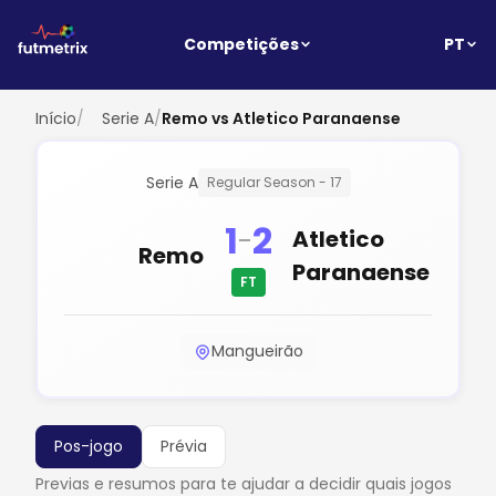
PT
Competições
Início
/
Serie A
/
Remo vs Atletico Paranaense
Serie A
Regular Season - 17
1
2
-
Atletico
Remo
Paranaense
FT
Mangueirão
Pos-jogo
Prévia
Previas e resumos para te ajudar a decidir quais jogos