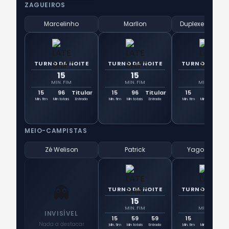
ZAGUEIROS
Marcelinho
Marllon
Duplexe Tcha
TURNO DA NOITE
TURNO DA NOITE
TURNO DA NOI
15
15
15
MIN. FIM
MIN. FIM
MIN. FIM
15
96
Titular
15
96
Titular
15
96
Tit
Min. fim
Min totais
Entrada
Min. fim
Min totais
Entrada
Min. fim
Min totais
Ent
MEIO-CAMPISTAS
Zé Welison
Patrick
Yago Pikach
👻
TURNO DA NOITE
TURNO DA NOI
15
15
MIN. FIM
MIN. FIM
INVISÍVEL
15
59
59
15
45
4
Nada a destacar
Min. fim
Min totais
Entrada
Min. fim
Min totais
Ent