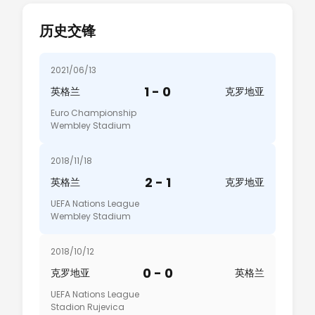
历史交锋
2021/06/13
1 - 0
英格兰
克罗地亚
Euro Championship
Wembley Stadium
2018/11/18
2 - 1
英格兰
克罗地亚
UEFA Nations League
Wembley Stadium
2018/10/12
0 - 0
克罗地亚
英格兰
UEFA Nations League
Stadion Rujevica