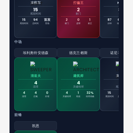
末班车
打偏王
NPC
15
2
87
尾段时间
射门
分钟
15
94
首发
2
0
1
87
62%
6
尾段时间
总时间
登场
射门
进球
射正
分钟
传球准确
评
中场
埃利奥特·安德森
德克兰·赖斯
诺尼·马杜埃凯
清道夫
建筑师
末班车
4
4
15
清理
关键传球
尾段时间
4
4
0
4
1
32%
15
72
7
清理
拦截
封堵
关键传球
助攻
传球准确
尾段时间
总时间
登
前锋
凯恩