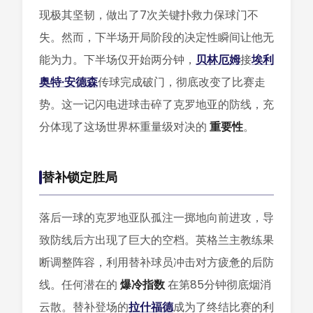
现极其坚韧，做出了7次关键扑救力保球门不
失。然而，下半场开局阶段的决定性瞬间让他无
能为力。下半场仅开始两分钟，
贝林厄姆
接
埃利
奥特·安德森
传球完成破门，彻底改变了比赛走
势。这一记闪电进球击碎了克罗地亚的防线，充
分体现了这场世界杯重量级对决的
重要性
。
替补锁定胜局
落后一球的克罗地亚队孤注一掷地向前进攻，导
致防线后方出现了巨大的空档。英格兰主教练果
断调整阵容，利用替补球员冲击对方疲惫的后防
线。任何潜在的
爆冷指数
在第85分钟彻底烟消
云散。替补登场的
拉什福德
成为了终结比赛的利