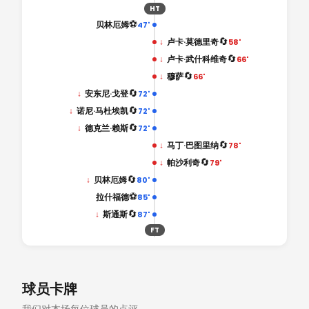
HT
⚽
贝林厄姆
47'
🔄
↓
卢卡·莫德里奇
58'
🔄
↓
卢卡·武什科维奇
66'
🔄
↓
穆萨
66'
🔄
↓
安东尼·戈登
72'
🔄
↓
诺尼·马杜埃凯
72'
🔄
↓
德克兰·赖斯
72'
🔄
↓
马丁·巴图里纳
78'
🔄
↓
帕沙利奇
79'
🔄
↓
贝林厄姆
80'
⚽
拉什福德
85'
🔄
↓
斯通斯
87'
FT
球员卡牌