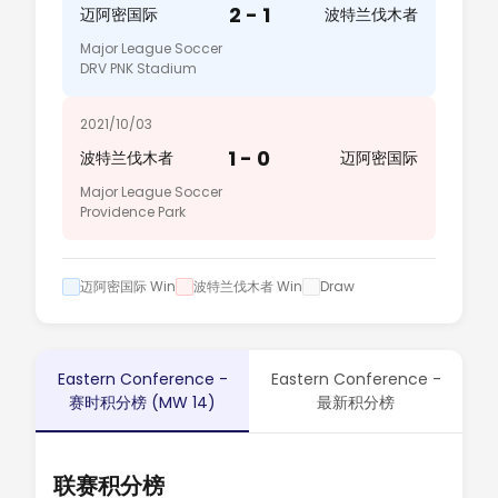
2 - 1
迈阿密国际
波特兰伐木者
Major League Soccer
DRV PNK Stadium
2021/10/03
1 - 0
波特兰伐木者
迈阿密国际
Major League Soccer
Providence Park
迈阿密国际 Win
波特兰伐木者 Win
Draw
Eastern Conference -
Eastern Conference -
赛时积分榜 (MW 14)
最新积分榜
联赛积分榜