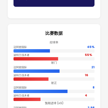
比赛数据
控球率
45%
迈阿密国际
55%
波特兰伐木者
射门
21
迈阿密国际
16
波特兰伐木者
射正
8
迈阿密国际
4
波特兰伐木者
预期进球 (xG)
2.98
迈阿密国际