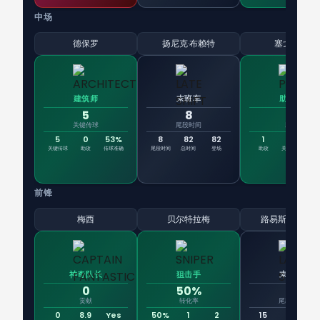
中场
德保罗
扬尼克·布赖特
塞戈维亚
建筑师
末班车
助攻手
5
8
1
关键传球
尾段时间
助攻
5
0
53%
8
82
82
1
1
关键传球
助攻
传球准确
尾段时间
总时间
登场
助攻
关键传球
评
前锋
梅西
贝尔特拉梅
路易斯·苏亚雷
神奇队长
狙击手
末班车
0
50%
15
贡献
转化率
尾段时间
0
8.9
Yes
50%
1
2
15
66
6