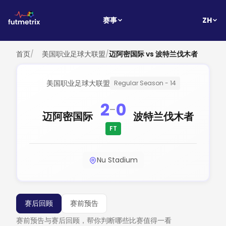
ZH
赛事
首页
/
美国职业足球大联盟
/
迈阿密国际 vs 波特兰伐木者
美国职业足球大联盟
Regular Season - 14
2
0
-
迈阿密国际
波特兰伐木者
FT
Nu Stadium
赛后回顾
赛前预告
赛前预告与赛后回顾，帮你判断哪些比赛值得一看