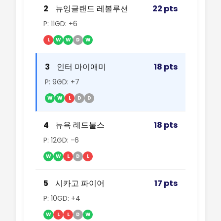
2
뉴잉글랜드 레볼루션
22 pts
P: 11
GD: +6
L
W
W
D
W
3
인터 마이애미
18 pts
P: 9
GD: +7
W
W
L
D
D
4
뉴욕 레드불스
18 pts
P: 12
GD: -6
W
W
L
D
L
5
시카고 파이어
17 pts
P: 10
GD: +4
W
L
L
D
W