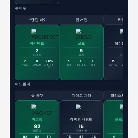
수비수
브랜던 바이
핀 서먼
카말 밀러
아키텍트
실드
레이트 시프트
2
5
15
키패스
블록
막판 시간
2
0
24%
5
0
0
15
67
6
키패스
어시스트
패스 정확
블록
인터셉트
태클
막판 시간
총 시간
출
도
미드필더
콜 바셋
디에고 차라
크리스토페르 벨
마그넷
레이트 시프트
프로보카퇴르
92
15
4
활동량
막판 시간
파울 유도
92
82
10
15
45
46
4
6