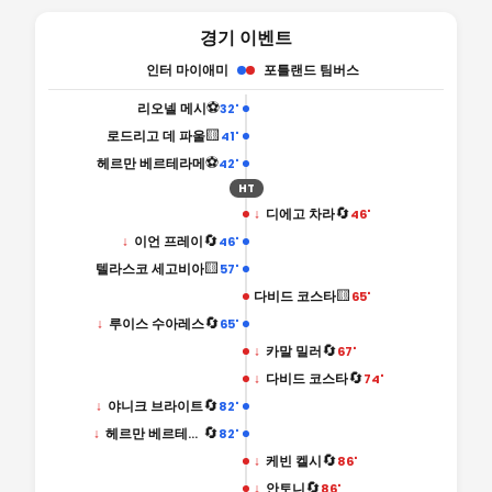
경기 이벤트
인터 마이애미
포틀랜드 팀버스
⚽
리오넬 메시
32'
🟨
로드리고 데 파울
41'
⚽
헤르만 베르테라메
42'
HT
🔄
↓
디에고 차라
46'
🔄
↓
이언 프레이
46'
🟨
텔라스코 세고비아
57'
🟨
다비드 코스타
65'
🔄
↓
루이스 수아레스
65'
🔄
↓
카말 밀러
67'
🔄
↓
다비드 코스타
74'
🔄
↓
야니크 브라이트
82'
🔄
↓
헤르만 베르테라메
82'
🔄
↓
케빈 켈시
86'
🔄
↓
안토니
86'