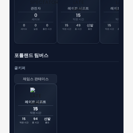
관전자
레이트 시프트
레이트 시프트
0
15
15
세이브
막판 시간
막판 시간
0
0
0
15
49
선발
15
0
선
세이브
실점
출전 시간
막판 시간
총 시간
출전
막판 시간
총 시간
출
포틀랜드 팀버스
골키퍼
제임스 판테미스
레이트 시프트
15
막판 시간
15
94
선발
막판 시간
총 시간
출전