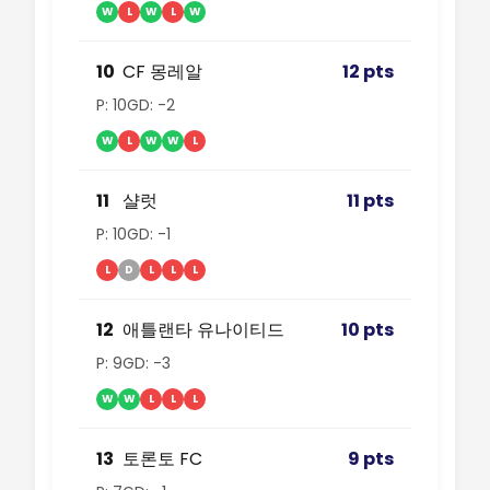
W
L
W
L
W
10
CF 몽레알
12 pts
P: 10
GD: -2
W
L
W
W
L
11
샬럿
11 pts
P: 10
GD: -1
L
D
L
L
L
12
애틀랜타 유나이티드
10 pts
P: 9
GD: -3
W
W
L
L
L
13
토론토 FC
9 pts