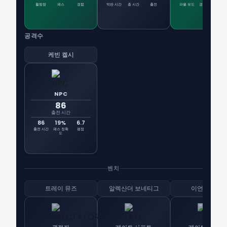
활동량
패스
경합
막판 시간
총 시간
출전
파울 유도
경합 승리
PK
공격수
케빈 켈시
NPC
86
출전 시간
86
19%
6.7
출전 시간
패스 정확
평점
도
벤치
트레이 뮤즈
알렉산더 보네티그
이언 스미스