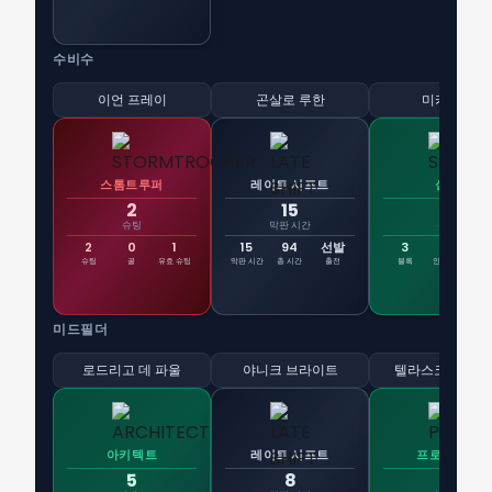
수비수
이언 프레이
곤살로 루한
미카에우
스톰트루퍼
레이트 시프트
실드
2
15
3
슈팅
막판 시간
블록
2
0
1
15
94
선발
3
1
슈팅
골
유효 슈팅
막판 시간
총 시간
출전
블록
인터셉트
태
미드필더
로드리고 데 파울
야니크 브라이트
텔라스코 세고비
아키텍트
레이트 시프트
프로바이더
5
8
1