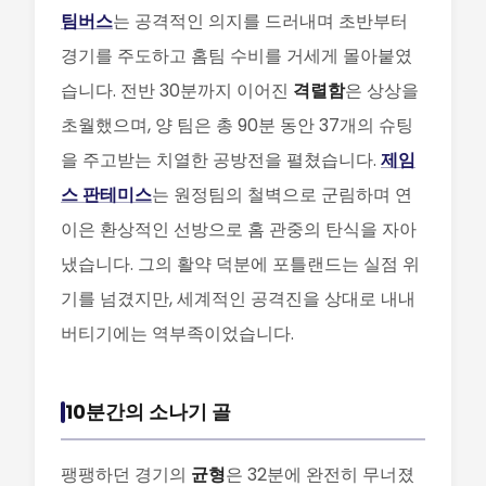
팀버스
는 공격적인 의지를 드러내며 초반부터
경기를 주도하고 홈팀 수비를 거세게 몰아붙였
습니다. 전반 30분까지 이어진
격렬함
은 상상을
초월했으며, 양 팀은 총 90분 동안 37개의 슈팅
을 주고받는 치열한 공방전을 펼쳤습니다.
제임
스 판테미스
는 원정팀의 철벽으로 군림하며 연
이은 환상적인 선방으로 홈 관중의 탄식을 자아
냈습니다. 그의 활약 덕분에 포틀랜드는 실점 위
기를 넘겼지만, 세계적인 공격진을 상대로 내내
버티기에는 역부족이었습니다.
10분간의 소나기 골
팽팽하던 경기의
균형
은 32분에 완전히 무너졌