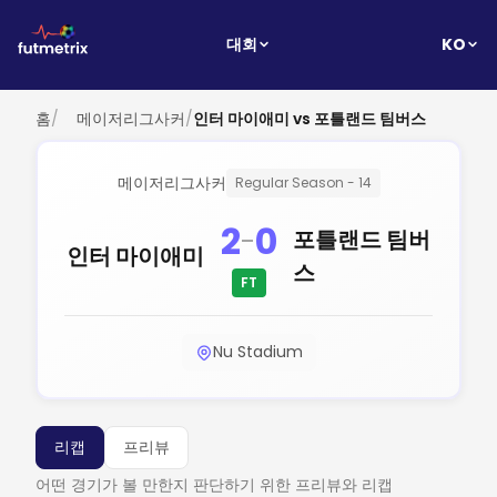
KO
대회
홈
/
메이저리그사커
/
인터 마이애미 vs 포틀랜드 팀버스
메이저리그사커
Regular Season - 14
2
0
-
포틀랜드 팀버
인터 마이애미
스
FT
Nu Stadium
리캡
프리뷰
어떤 경기가 볼 만한지 판단하기 위한 프리뷰와 리캡