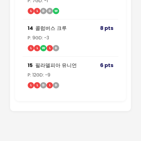
P: 7
GD: -1
L
L
D
D
W
14
콜럼버스 크루
8 pts
P: 9
GD: -3
L
L
W
L
D
15
필라델피아 유니언
6 pts
P: 12
GD: -9
L
L
D
L
D