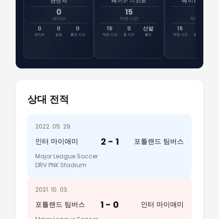
관전자
레이트 시프트
레이트 시프트
0
15
15
세이브
막판 시간
막판 시간
0
0
0
15
0
선발
15
27
선
세이브
실점
출전 시간
막판 시간
총 시간
출전
막판 시간
총 시간
출
상대 전적
2022. 05. 29.
2 - 1
인터 마이애미
포틀랜드 팀버스
Major League Soccer
DRV PNK Stadium
2021. 10. 03.
1 - 0
포틀랜드 팀버스
인터 마이애미