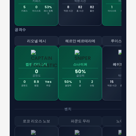
키패스
막판 시간
어시스트
5
0
53%
8
82
82
1
1
키패스
어시스트
패스 정확
막판 시간
총 시간
출전
어시스트
키패스
평
도
공격수
리오넬 메시
헤르만 베르테라메
루이스 수아레
캡틴 판타스틱
스나이퍼
레이트 시프트
0
50%
15
공헌도
결정력
막판 시간
0
8.9
Yes
50%
1
2
15
66
6
공헌도
평점
주장
결정력
골
슈팅
막판 시간
총 시간
출
벤치
로코 리오스 노보
파쿤도 무라
노아 앨런