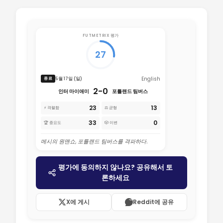
FUTMETRIX 평가
27
English
5월 17일 (일)
종료
2-0
인터 마이애미
포틀랜드 팀버스
23
13
⚡ 격렬함
⚖️ 균형
33
0
🏆 중요도
🎲 이변
메시의 원맨쇼, 포틀랜드 팀버스를 격파하다.
평가에 동의하지 않나요? 공유해서 토
론하세요
X에 게시
Reddit에 공유