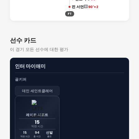
🟨
핀 서먼
90'+2
FT
선수 카드
이 경기 모든 선수에 대한 평가
인터 마이애미
골키퍼
데인 세인트클레어
레이트 시프트
15
막판 시간
15
94
선발
막판 시간
총 시간
출전