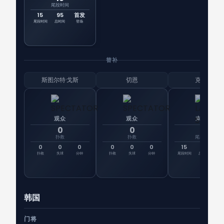
尾段时间
15
95
首发
尾段时间
总时间
登场
替补
斯图尔特·戈斯
切恩
克罗斯
观众
观众
末班车
0
0
15
扑救
扑救
尾段时间
0
0
0
0
0
0
15
0
首
扑救
失球
分钟
扑救
失球
分钟
尾段时间
总时间
登
韩国
门将