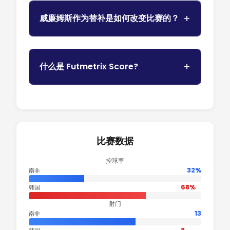
威廉姆斯作为替补是如何改变比赛的？
什么是 Futmetrix Score?
比赛数据
控球率
32%
南非
68%
韩国
射门
13
南非