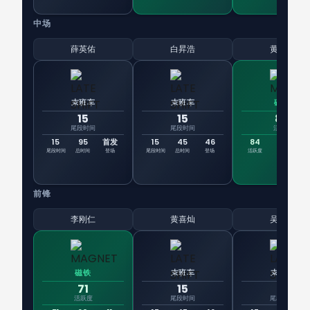
中场
薛英佑
白昇浩
黄仁范
末班车
末班车
磁铁
15
15
84
尾段时间
尾段时间
活跃度
15
95
首发
15
45
46
84
77
尾段时间
总时间
登场
尾段时间
总时间
登场
活跃度
传球
对
前锋
李刚仁
黄喜灿
吴贤揆
磁铁
末班车
末班车
71
15
15
活跃度
尾段时间
尾段时间