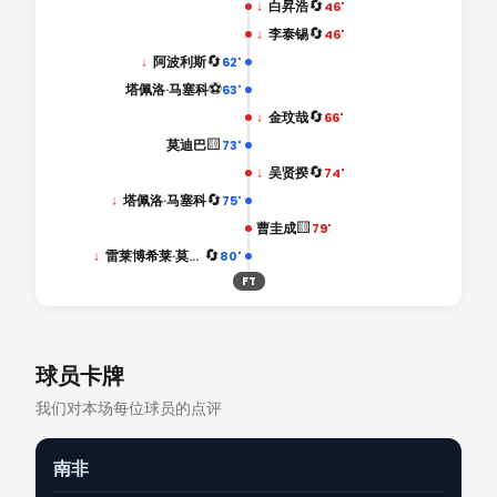
🔄
↓
白昇浩
46'
🔄
↓
李泰锡
46'
🔄
↓
阿波利斯
62'
⚽
塔佩洛·马塞科
63'
🔄
↓
金玟哉
66'
🟨
莫迪巴
73'
🔄
↓
吴贤揆
74'
🔄
↓
塔佩洛·马塞科
75'
🟨
曹圭成
79'
🔄
↓
雷莱博希莱·莫福肯
80'
FT
球员卡牌
我们对本场每位球员的点评
南非