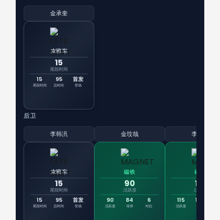
金承奎
末班车
15
尾段时间
15
95
首发
尾段时间
总时间
登场
后卫
李韩汎
金玟哉
李基赫
末班车
磁铁
磁铁
15
90
115
尾段时间
活跃度
活跃度
15
95
首发
90
84
6
115
105
1
尾段时间
总时间
登场
活跃度
传球
对抗
活跃度
传球
对