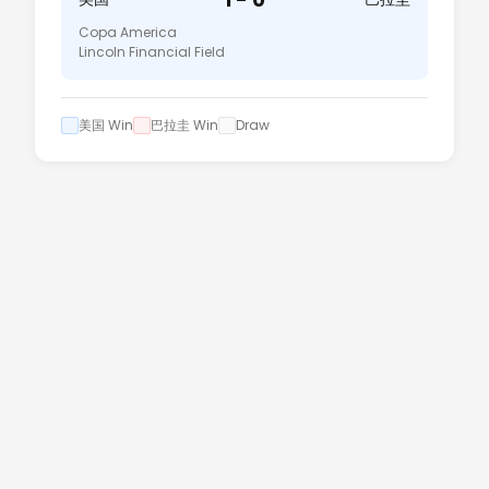
Copa America
Lincoln Financial Field
美国 Win
巴拉圭 Win
Draw