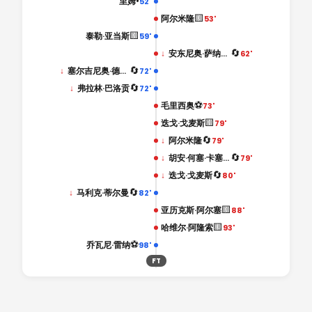
•
里姆
52'
🟨
阿尔米隆
53'
🟨
泰勒·亚当斯
59'
🔄
↓
安东尼奥·萨纳布里亚
62'
🔄
↓
塞尔吉尼奥·德斯特
72'
🔄
↓
弗拉林·巴洛贡
72'
⚽
毛里西奥
73'
🟨
迭戈·戈麦斯
79'
🔄
↓
阿尔米隆
79'
🔄
↓
胡安·何塞·卡塞雷斯
79'
🔄
↓
迭戈·戈麦斯
80'
🔄
↓
马利克·蒂尔曼
82'
🟨
亚历克斯·阿尔塞
88'
🟨
哈维尔·阿隆索
93'
⚽
乔瓦尼·雷纳
98'
FT