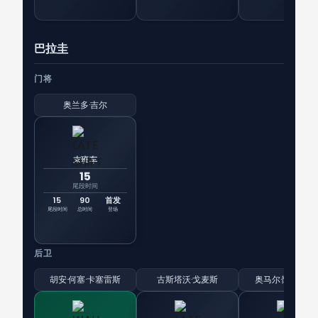
巴拉圭
门将
奥兰多·吉尔
末班车
15
尾段时间
15
90
首发
尾段时间
总时间
登场
后卫
胡安·何塞·卡塞雷斯
古斯塔沃·戈麦斯
奥马尔·阿尔德雷