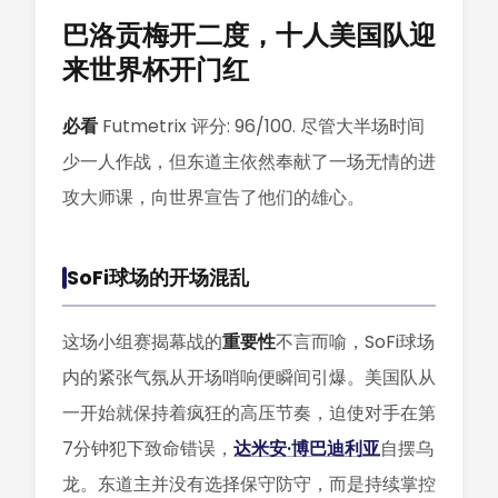
巴洛贡梅开二度，十人美国队迎
来世界杯开门红
必看
Futmetrix 评分: 96/100. 尽管大半场时间
少一人作战，但东道主依然奉献了一场无情的进
攻大师课，向世界宣告了他们的雄心。
SoFi球场的开场混乱
这场小组赛揭幕战的
重要性
不言而喻，SoFi球场
内的紧张气氛从开场哨响便瞬间引爆。美国队从
一开始就保持着疯狂的高压节奏，迫使对手在第
7分钟犯下致命错误，
达米安·博巴迪利亚
自摆乌
龙。东道主并没有选择保守防守，而是持续掌控