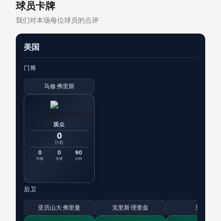
球员卡牌
我们对本场每位球员的点评
美国
门将
马修·弗里斯
观众
0
扑救
0
0
90
扑救
失球
分钟
后卫
亚历山大·弗里曼
克里斯·理查兹
里姆