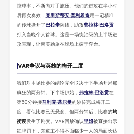
控球率，不断向对手施压。他们的进攻在半小时
后再次奏效，
克里斯蒂安·普利希奇
用一记精准
的传球撕开了
巴拉圭
防线，助攻
弗拉林·巴洛贡
打入当晚个人首球。这是一场统治级的上半场进
攻表现，让南美劲旅在球场上疲于奔命。
VAR争议与英雄的梅开二度
我们对本场比赛的结论完全取决于下半场开局那
疯狂的两分钟。下半场伊始，
弗拉林·巴洛贡
在
第50分钟接
马利克·蒂尔曼
的妙传完成梅开二
度，看似比赛已无悬念。但两分钟后，比赛的
均
衡度
发生了剧变。VAR回放确认
里姆
被直接出示
红牌罚下，东道主不得不面临少一人的局面长达