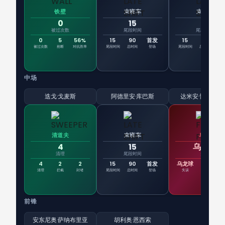
铁壁
末班车
末班车
0
15
15
被过次数
尾段时间
尾段时间
0
5
56%
15
90
首发
15
90
首
被过次数
抢断
对抗胜率
尾段时间
总时间
登场
尾段时间
总时间
登
中场
迭戈·戈麦斯
阿德里安·库巴斯
达米安·博巴迪利
清道夫
末班车
乌龙
4
15
乌龙球
清理
尾段时间
失误
4
2
2
15
90
首发
乌龙球
0
5
清理
拦截
封堵
尾段时间
总时间
登场
失误
犯规
评
前锋
安东尼奥·萨纳布里亚
胡利奥·恩西索