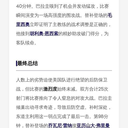
40分钟。巴拉圭嗅到了机会并发动猛攻，比赛
瞬间演变为一场高强度的围攻战。替补登场的
毛
里西奥
立即证明了主教练的战术调整是正确的，
他接到
胡利奥·恩西索
的精妙助攻破门得分，为
客队续命。
最终总结
人数上的劣势迫使美国队进行绝望的后防保卫
战，但比赛的
激烈度
始终未减。双方合计25次
射门将比赛推向了令人窒息的对攻大战。巴拉圭
倾巢出动寻求奇迹，导致后防空虚。补时深处，
东道主利用这一弱点完成了最后一击。第98分
钟，替补登场的
乔瓦尼·雷纳
接
亚历山大·弗里曼