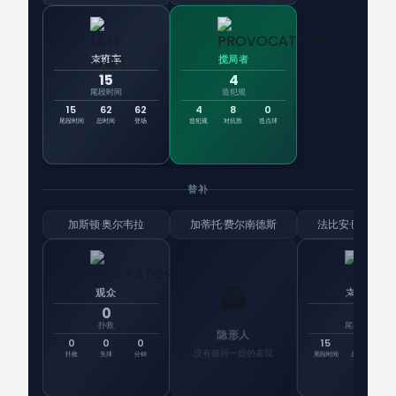
末班车
搅局者
15
4
尾段时间
造犯规
15
62
62
4
8
0
尾段时间
总时间
登场
造犯规
对抗胜
造点球
替补
加斯顿·奥尔韦拉
加蒂托·费尔南德斯
法比安·巴尔布埃
👻
观众
末班车
0
15
扑救
尾段时间
隐形人
0
0
0
15
0
首
没有值得一提的表现
扑救
失球
分钟
尾段时间
总时间
登