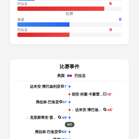
5
巴拉圭
红牌
0
美国
0
巴拉圭
比赛事件
美国
巴拉圭
⚽
达米安·博巴迪利亚
7'
🟨
胡安·何塞·卡塞雷斯
10'
⚽
弗拉林·巴洛贡
31'
🔄
↓
达米安·博巴迪利亚
45'
🔄
↓
克里斯蒂安·普利希奇
45'
HT
⚽
弗拉林·巴洛贡
50'