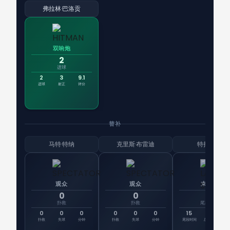
弗拉林·巴洛贡
双响炮
2
进球
2
3
9.1
进球
射正
评分
替补
马特·特纳
克里斯·布雷迪
特拉斯蒂
观众
观众
末班车
0
0
15
扑救
扑救
尾段时间
0
0
0
0
0
0
15
0
首
扑救
失球
分钟
扑救
失球
分钟
尾段时间
总时间
登