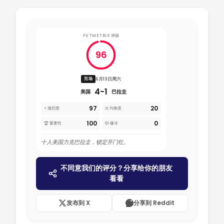
FUTMETRIX 评级
96
6月13日周六
完场
4-1
美国
巴拉圭
97
20
⚡ 激烈度
⚖️ 均衡度
100
0
🏆 重要性
🎲 爆冷
十人美国力克巴拉圭，锁定开门红。
不同意我们的评分？分享给你的朋友
看看
发布到 X
分享到 Reddit