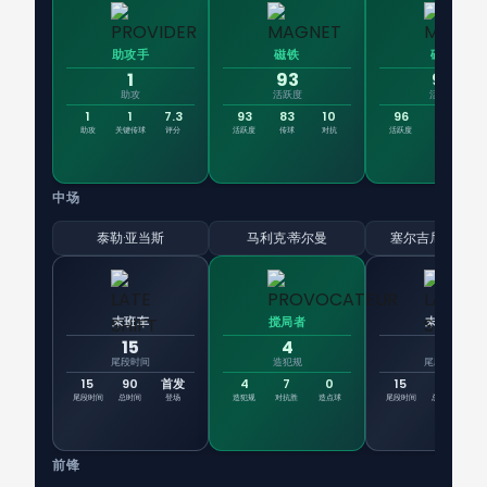
助攻手
磁铁
磁铁
1
93
96
助攻
活跃度
活跃度
1
1
7.3
93
83
10
96
91
助攻
关键传球
评分
活跃度
传球
对抗
活跃度
传球
对
中场
泰勒·亚当斯
马利克·蒂尔曼
塞尔吉尼奥·德斯
末班车
搅局者
末班车
15
4
15
尾段时间
造犯规
尾段时间
15
90
首发
4
7
0
15
72
7
尾段时间
总时间
登场
造犯规
对抗胜
造点球
尾段时间
总时间
登
前锋