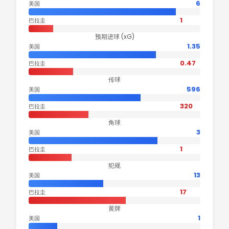
6
美国
1
巴拉圭
预期进球 (xG)
1.35
美国
0.47
巴拉圭
传球
596
美国
320
巴拉圭
角球
3
美国
1
巴拉圭
犯规
13
美国
17
巴拉圭
黄牌
1
美国