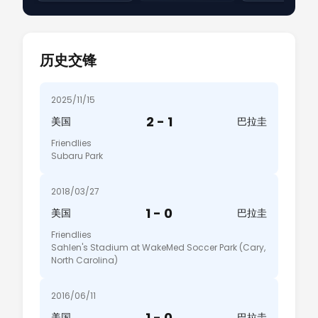
历史交锋
2025/11/15
2 - 1
美国
巴拉圭
Friendlies
Subaru Park
2018/03/27
1 - 0
美国
巴拉圭
Friendlies
Sahlen's Stadium at WakeMed Soccer Park (Cary,
North Carolina)
2016/06/11
1 - 0
美国
巴拉圭