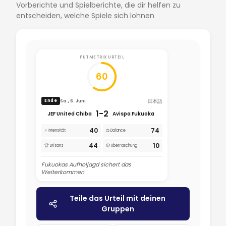
Vorberichte und Spielberichte, die dir helfen zu
entscheiden, welche Spiele sich lohnen
FUTMETRIX URTEIL
60
日本語
Sa., 6. Juni
Ende
1-2
JEF United Chiba
Avispa Fukuoka
40
74
⚡ Intensität
⚖️ Balance
44
10
🏆 Brisanz
🎲 Überraschung
Fukuokas Aufholjagd sichert das
Weiterkommen
Teile das Urteil mit deinen
Gruppen