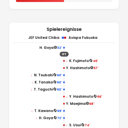
Spielereignisse
JEF United Chiba
Avispa Fukuoka
⚽
H. Goya
32'
HT
🔄
↓
K. Fujimoto
46'
⚽
Y. Hashimoto
57'
🔄
↓
N. Tsubaki
60'
🔄
↓
K. Tanaka
60'
🔄
↓
T. Taguchi
60'
🔄
↓
Y. Hashimoto
66'
⚽
Y. Maejima
68'
🔄
↓
T. Kawano
69'
🔄
↓
H. Goya
73'
🔄
↓
S. Usui
74'