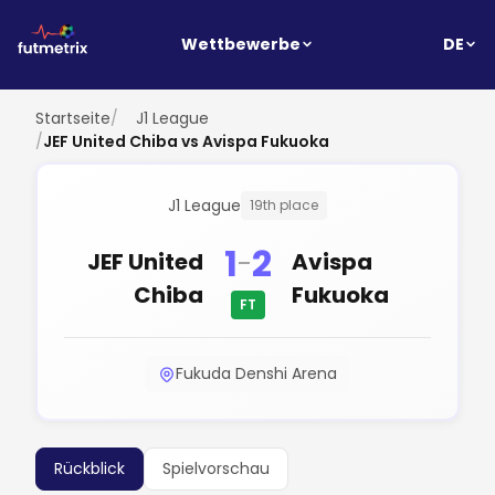
DE
Wettbewerbe
Startseite
/
J1 League
/
JEF United Chiba vs Avispa Fukuoka
J1 League
19th place
1
2
-
JEF United
Avispa
Chiba
Fukuoka
FT
Fukuda Denshi Arena
Rückblick
Spielvorschau