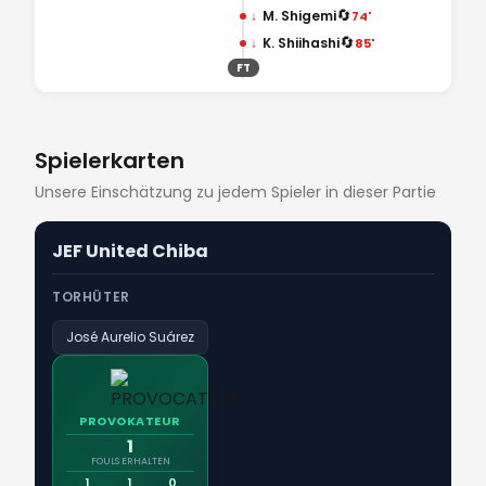
🔄
↓
M. Shigemi
74'
🔄
↓
K. Shiihashi
85'
FT
Spielerkarten
Unsere Einschätzung zu jedem Spieler in dieser Partie
JEF United Chiba
TORHÜTER
José Aurelio Suárez
PROVOKATEUR
1
FOULS ERHALTEN
1
1
0