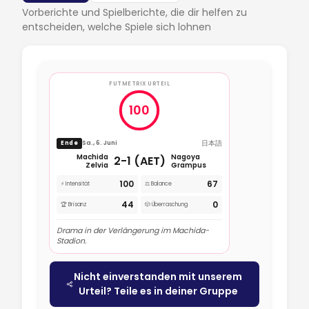
Vorberichte und Spielberichte, die dir helfen zu
entscheiden, welche Spiele sich lohnen
FUTMETRIX URTEIL
100
日本語
Sa., 6. Juni
Ende
Machida
Nagoya
2-1 (AET)
Zelvia
Grampus
100
67
⚡ Intensität
⚖️ Balance
44
0
🏆 Brisanz
🎲 Überraschung
Drama in der Verlängerung im Machida-
Stadion.
Nicht einverstanden mit unserem
Urteil? Teile es in deiner Gruppe