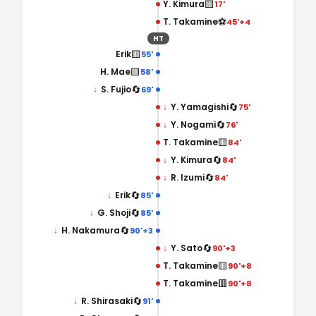
🟨
Y. Kimura
17'
⚽
T. Takamine
45'+4
HT
🟨
Erik
55'
🟨
H. Mae
58'
🔄
↓
S. Fujio
69'
🔄
↓
Y. Yamagishi
75'
🔄
↓
Y. Nogami
76'
🟨
T. Takamine
84'
🔄
↓
Y. Kimura
84'
🔄
↓
R. Izumi
84'
🔄
↓
Erik
85'
🔄
↓
G. Shoji
85'
🔄
↓
H. Nakamura
90'+3
🔄
↓
Y. Sato
90'+3
🟨
T. Takamine
90'+8
🟥
T. Takamine
90'+8
🔄
↓
R. Shirasaki
91'