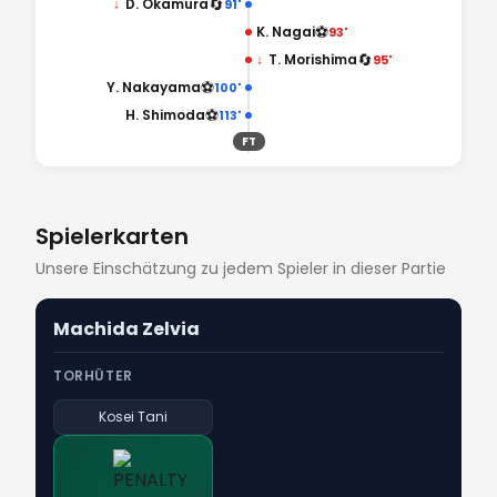
🔄
↓
D. Okamura
91'
⚽
K. Nagai
93'
🔄
↓
T. Morishima
95'
⚽
Y. Nakayama
100'
⚽
H. Shimoda
113'
FT
Spielerkarten
Unsere Einschätzung zu jedem Spieler in dieser Partie
Machida Zelvia
TORHÜTER
Kosei Tani