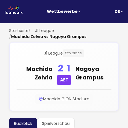
DE
Wettbewerbe
Startseite
/
J1 League
/
Machida Zelvia vs Nagoya Grampus
J1 League
5th place
2
1
-
Machida
Nagoya
Zelvia
Grampus
AET
Machida GION Stadium
Rückblick
Spielvorschau