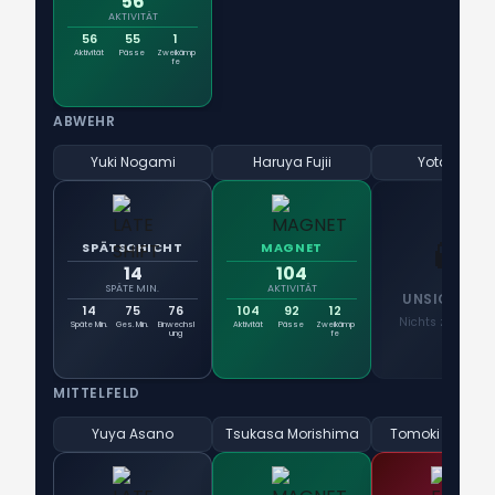
56
AKTIVITÄT
56
55
1
Aktivität
Pässe
Zweikämp
fe
ABWEHR
Yuki Nogami
Haruya Fujii
Yota Sato
👻
SPÄTSCHICHT
MAGNET
14
104
SPÄTE MIN.
AKTIVITÄT
UNSICHTBA
14
75
76
104
92
12
Nichts zu notier
Späte Min.
Ges. Min.
Einwechsl
Aktivität
Pässe
Zweikämp
ung
fe
MITTELFELD
Yuya Asano
Tsukasa Morishima
Tomoki Takam