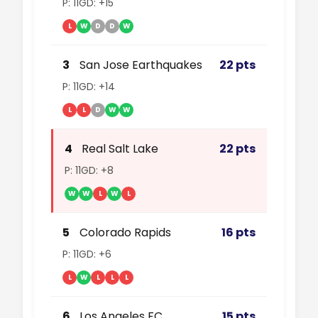
P: 11
GD: +15
L
W
D
D
W
3
San Jose Earthquakes
22 pts
P: 11
GD: +14
L
L
D
W
W
4
Real Salt Lake
22 pts
P: 11
GD: +8
W
W
L
W
L
5
Colorado Rapids
16 pts
P: 11
GD: +6
L
W
L
L
L
6
Los Angeles FC
15 pts