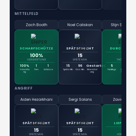
MITTELFELD
Zach Booth
Noel Caliskan
Stijn Spiering
SCHARFSCHÜTZE
SPÄTSCHICHT
DURCHSETZE
100%
15
5
VERWERTUNG
SPÄTE MIN.
TACKLINGS
100%
1
1
15
96
Gestartet
5
8
8
Verwertu
Tore
Schüsse
Späte Min.
Ges. Min.
Einwechsl
Tacklings
Zweik.
Sie
ng
ung
Gew.
ANGRIFF
Aiden Hezarkhani
Sergi Solans
Zavier Gozo
SPÄTSCHICHT
SPÄTSCHICHT
LIEFERANT
15
15
1
SPÄTE MIN.
SPÄTE MIN.
VORLAGEN