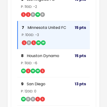
P: 11
GD: -2
L
L
D
W
D
7
Minnesota United FC
15 pts
P: 10
GD: -3
L
D
L
W
W
8
Houston Dynamo
15 pts
P: 11
GD: -6
W
L
W
W
L
9
San Diego
13 pts
P: 12
GD: 0
W
D
D
L
L