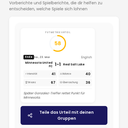
Vorberichte und Spielberichte, die dir helfen zu
entscheiden, welche Spiele sich lohnen
FUTMETRIX URTEIL
58
English
Sa., 23. Mai
Ende
Minnesota United
1-1
Real Salt Lake
FC
41
40
⚡ Intensität
⚖️ Balance
67
36
🏆 Brisanz
🎲 Überraschung
Später Gonzalez-Treffer rettet Punkt für
Minnesota.
Teile das Urteil mit deinen
Gruppen