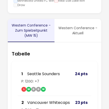
Minnesota United FC Win
Real Salt Lake Win
Draw
Western Conference -
Western Conference -
Zum Spielzeitpunkt
Aktuell
(MW 15)
Tabelle
1
Seattle Sounders
24 pts
P: 12
GD: +7
L
W
D
D
W
2
Vancouver Whitecaps
23 pts