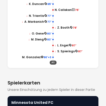
🔄
↓
K. Duncan
65'
🟨
N. Caliskan
75'
🔄
↓
N. Triantis
77'
🔄
↓
A. Markanich
77'
🔄
↓
Z. Booth
79'
🔄
↓
O. Gene
83'
🔄
↓
M. Dieng
83'
🔄
↓
L. Engel
87'
🔄
↓
S. Spierings
87'
⚽
M. Gonzalez
90'+3
FT
Spielerkarten
Unsere Einschätzung zu jedem Spieler in dieser Partie
Minnesota United FC