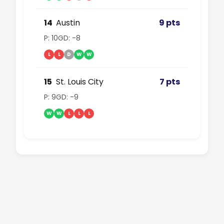
14
Austin
9 pts
P: 10
GD: -8
L
L
D
W
W
15
St. Louis City
7 pts
P: 9
GD: -9
W
W
L
L
L