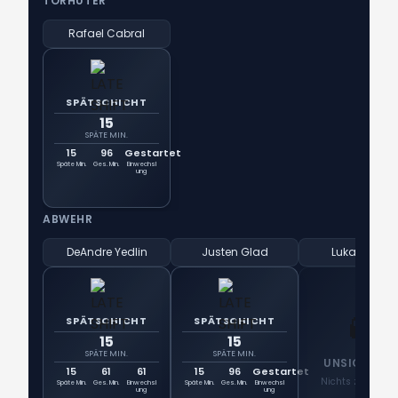
TORHÜTER
Rafael Cabral
SPÄTSCHICHT
15
SPÄTE MIN.
15
96
Gestartet
Späte Min.
Ges. Min.
Einwechsl
ung
ABWEHR
DeAndre Yedlin
Justen Glad
Lukas Engel
👻
SPÄTSCHICHT
SPÄTSCHICHT
15
15
SPÄTE MIN.
SPÄTE MIN.
UNSICHTBA
15
61
61
15
96
Gestartet
Nichts zu notier
Späte Min.
Ges. Min.
Einwechsl
Späte Min.
Ges. Min.
Einwechsl
ung
ung