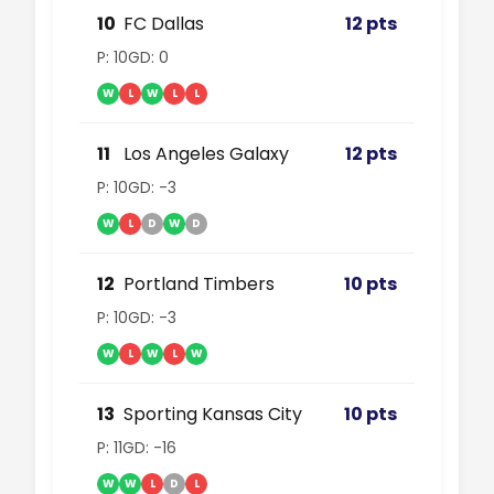
10
FC Dallas
12 pts
P: 10
GD: 0
W
L
W
L
L
11
Los Angeles Galaxy
12 pts
P: 10
GD: -3
W
L
D
W
D
12
Portland Timbers
10 pts
P: 10
GD: -3
W
L
W
L
W
13
Sporting Kansas City
10 pts
P: 11
GD: -16
W
W
L
D
L