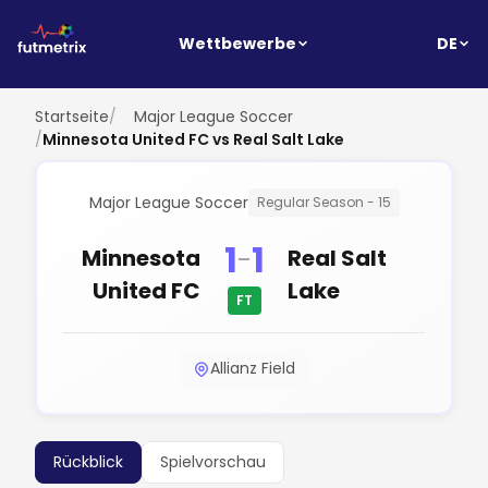
DE
Wettbewerbe
Startseite
/
Major League Soccer
/
Minnesota United FC vs Real Salt Lake
Major League Soccer
Regular Season - 15
1
1
-
Minnesota
Real Salt
United FC
Lake
FT
Allianz Field
Rückblick
Spielvorschau