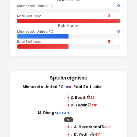
0
Minnesota United FC
2
Real Salt Lake
Rote Karten
0
Minnesota United FC
0
Real Salt Lake
Spielereignisse
Minnesota United FC
Real Salt Lake
⚽
Z. Booth
22'
🟨
D. Yedlin
29'
•
M. Dieng
45'+4
HT
🔄
↓
A. Hezarkhani
60'
🔄
↓
D. Yedlin
61'