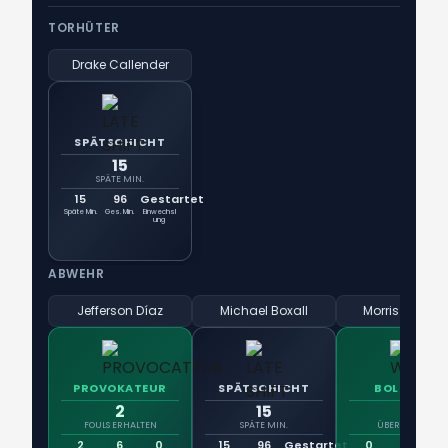
TORHÜTER
Drake Callender
SPÄTSCHICHT
15
SPÄTE MIN.
15
96
Gestartet
Späte Min.
Ges. Min.
Einwechsl
ung
ABWEHR
Jefferson Díaz
Michael Boxall
Morris Dugga
PROVOKATEUR
SPÄTSCHICHT
BOLLWERK
2
15
0
FOULS ERHALTEN
SPÄTE MIN.
ÜBERDRIBBELT
2
6
0
15
96
Gestartet
0
3
7