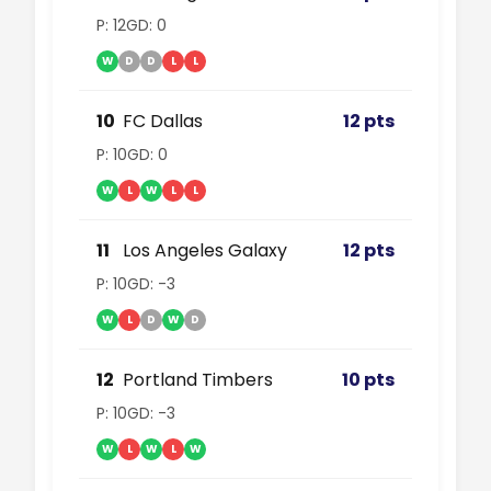
P: 12
GD: 0
W
D
D
L
L
10
FC Dallas
12 pts
P: 10
GD: 0
W
L
W
L
L
11
Los Angeles Galaxy
12 pts
P: 10
GD: -3
W
L
D
W
D
12
Portland Timbers
10 pts
P: 10
GD: -3
W
L
W
L
W