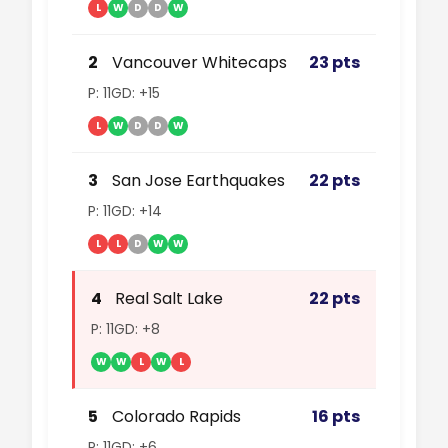
L
W
D
D
W
2
Vancouver Whitecaps
23 pts
P: 11
GD: +15
L
W
D
D
W
3
San Jose Earthquakes
22 pts
P: 11
GD: +14
L
L
D
W
W
4
Real Salt Lake
22 pts
P: 11
GD: +8
W
W
L
W
L
5
Colorado Rapids
16 pts
P: 11
GD: +6