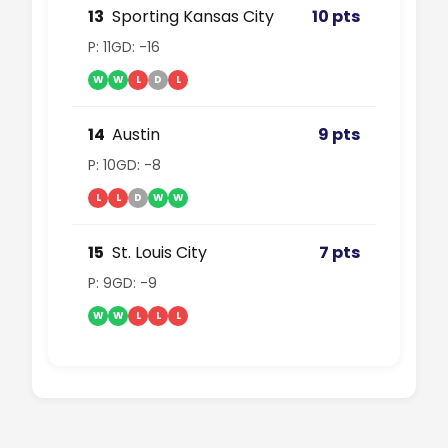
13
Sporting Kansas City
10 pts
P: 11
GD: -16
W
W
L
D
L
14
Austin
9 pts
P: 10
GD: -8
L
L
D
W
W
15
St. Louis City
7 pts
P: 9
GD: -9
W
W
L
L
L