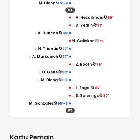
•
M. Dieng
45'+4
HT
🔄
↓
A. Hezarkhani
60'
🔄
↓
D. Yedlin
61'
🔄
↓
K. Duncan
65'
🟨
N. Caliskan
75'
🔄
↓
N. Triantis
77'
🔄
↓
A. Markanich
77'
🔄
↓
Z. Booth
79'
🔄
↓
O. Gene
83'
🔄
↓
M. Dieng
83'
🔄
↓
L. Engel
87'
🔄
↓
S. Spierings
87'
⚽
M. Gonzalez
90'+3
FT
Kartu Pemain