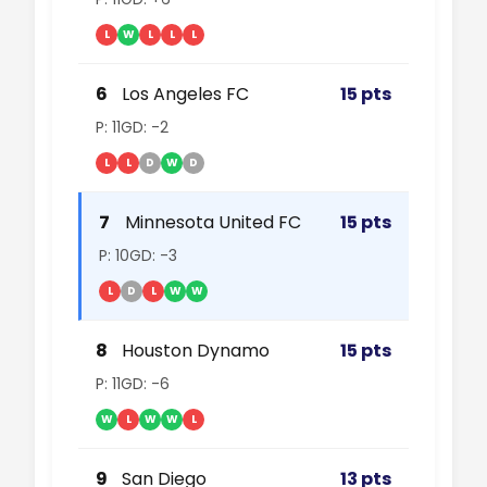
L
W
L
L
L
6
Los Angeles FC
15 pts
P: 11
GD: -2
L
L
D
W
D
7
Minnesota United FC
15 pts
P: 10
GD: -3
L
D
L
W
W
8
Houston Dynamo
15 pts
P: 11
GD: -6
W
L
W
W
L
9
San Diego
13 pts