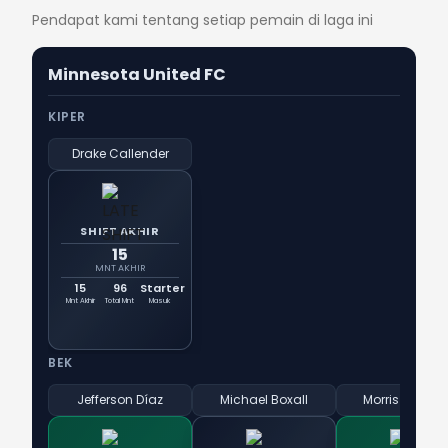
Pendapat kami tentang setiap pemain di laga ini
Minnesota United FC
KIPER
Drake Callender
SHIFT AKHIR
15
MNT AKHIR
15
96
Starter
Mnt Akhir
Total Mnt
Masuk
BEK
Jefferson Díaz
Michael Boxall
Morris Dugga