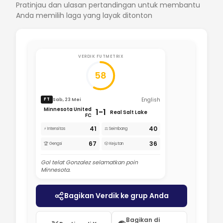
Pratinjau dan ulasan pertandingan untuk membantu
Anda memilih laga yang layak ditonton
VERDIK FUTMETRIX
58
English
Sab, 23 Mei
FT
Minnesota United
1-1
Real Salt Lake
FC
41
40
⚡ Intensitas
⚖️ Seimbang
67
36
🏆 Gengsi
🎲 Kejutan
Gol telat Gonzalez selamatkan poin
Minnesota.
Bagikan Verdik ke grup Anda
Bagikan di