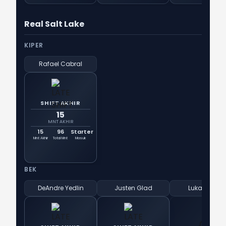
Real Salt Lake
KIPER
Rafael Cabral
SHIFT AKHIR
15
MNT AKHIR
15
96
Starter
Mnt Akhir
Total Mnt
Masuk
BEK
DeAndre Yedlin
Justen Glad
Lukas Engel