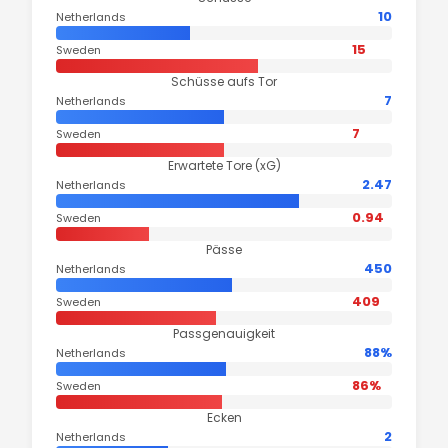
10
Netherlands
15
Sweden
Schüsse aufs Tor
7
Netherlands
7
Sweden
Erwartete Tore (xG)
2.47
Netherlands
0.94
Sweden
Pässe
450
Netherlands
409
Sweden
Passgenauigkeit
88%
Netherlands
86%
Sweden
Ecken
2
Netherlands