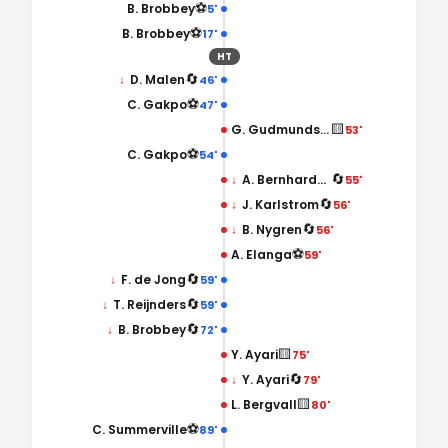
⚽
B. Brobbey
5'
⚽
B. Brobbey
17'
HT
🔄
↓
D. Malen
46'
⚽
C. Gakpo
47'
🟨
G. Gudmundsson
53'
⚽
C. Gakpo
54'
🔄
↓
A. Bernhardsson
55'
🔄
↓
J. Karlstrom
56'
🔄
↓
B. Nygren
56'
⚽
A. Elanga
59'
🔄
↓
F. de Jong
59'
🔄
↓
T. Reijnders
59'
🔄
↓
B. Brobbey
72'
🟨
Y. Ayari
75'
🔄
↓
Y. Ayari
79'
🟨
L. Bergvall
80'
⚽
C. Summerville
89'