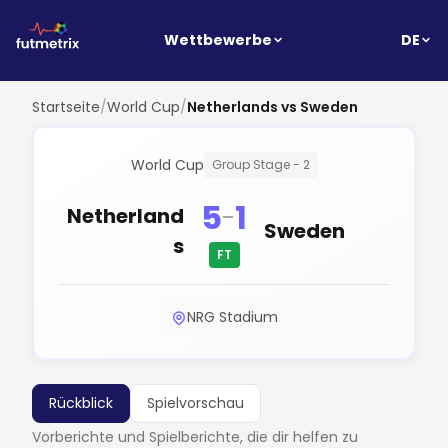
DE
Wettbewerbe
Startseite
/
World Cup
/
Netherlands vs Sweden
World Cup
Group Stage - 2
5
1
-
Netherland
Sweden
s
FT
NRG Stadium
Rückblick
Spielvorschau
Vorberichte und Spielberichte, die dir helfen zu