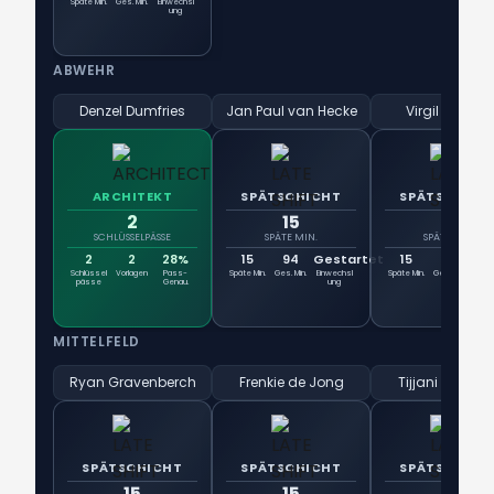
Späte Min.
Ges. Min.
Einwechsl
ung
ABWEHR
Denzel Dumfries
Jan Paul van Hecke
Virgil van Dijk
ARCHITEKT
SPÄTSCHICHT
SPÄTSCHICH
2
15
15
SCHLÜSSELPÄSSE
SPÄTE MIN.
SPÄTE MIN.
2
2
28%
15
94
Gestartet
15
94
Ge
Schlüssel
Vorlagen
Pass-
Späte Min.
Ges. Min.
Einwechsl
Späte Min.
Ges. Min.
Einw
pässe
Genau.
ung
u
MITTELFELD
Ryan Gravenberch
Frenkie de Jong
Tijjani Reijnde
SPÄTSCHICHT
SPÄTSCHICHT
SPÄTSCHICH
15
15
15