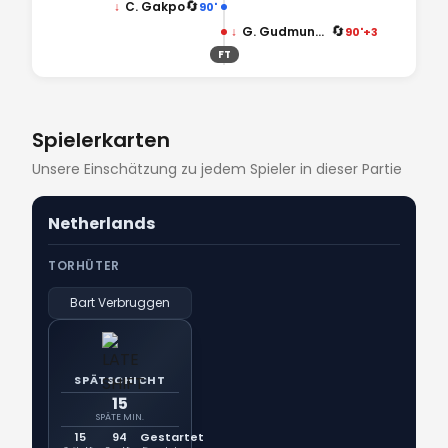
🔄
↓
C. Gakpo
90'
🔄
↓
G. Gudmundsson
90'+3
FT
Spielerkarten
Unsere Einschätzung zu jedem Spieler in dieser Partie
Netherlands
TORHÜTER
Bart Verbruggen
SPÄTSCHICHT
15
SPÄTE MIN.
15
94
Gestartet