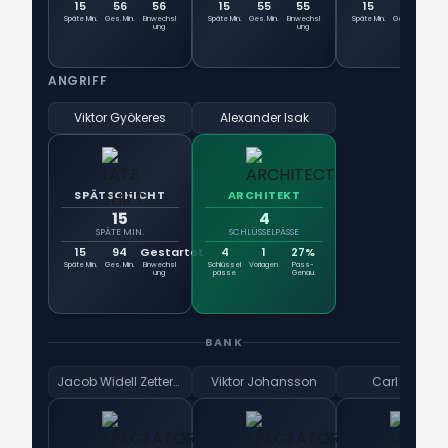
15
56
56
15
55
55
15
56
5
Späte Min.
Ges. Min.
Einwechsl
Späte Min.
Ges. Min.
Einwechsl
Späte Min.
Ges. Min.
Einw
ung
ung
u
ANGRIFF
Viktor Gyökeres
Alexander Isak
SPÄTSCHICHT
ARCHITEKT
15
4
SPÄTE MIN.
SCHLÜSSELPÄSSE
15
94
Gestartet
4
1
27%
Späte Min.
Ges. Min.
Einwechsl
Schlüssel
Vorlagen
Pass-
ung
pässe
Genau.
BANK
Jacob Widell Zetterström
Viktor Johansson
Carl Starfelt