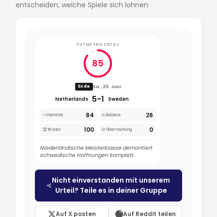
entscheiden, welche Spiele sich lohnen
FUTMETRIX URTEIL
85
Sa., 20. Juni
Ende
5-1
Netherlands
Sweden
84
26
⚡ Intensität
⚖️ Balance
100
0
🏆 Brisanz
🎲 Überraschung
Niederländische Meisterklasse demontiert
schwedische Hoffnungen komplett.
Nicht einverstanden mit unserem
Urteil? Teile es in deiner Gruppe
Auf X posten
Auf Reddit teilen