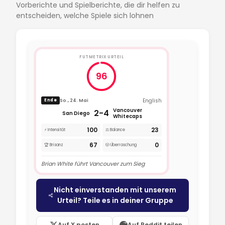
Vorberichte und Spielberichte, die dir helfen zu
entscheiden, welche Spiele sich lohnen
FUTMETRIX URTEIL
96
English
So., 24. Mai
Ende
Vancouver
2-4
San Diego
Whitecaps
100
23
⚡ Intensität
⚖️ Balance
67
0
🏆 Brisanz
🎲 Überraschung
Brian White führt Vancouver zum Sieg
Nicht einverstanden mit unserem
Urteil? Teile es in deiner Gruppe
Auf X posten
Auf Reddit teilen