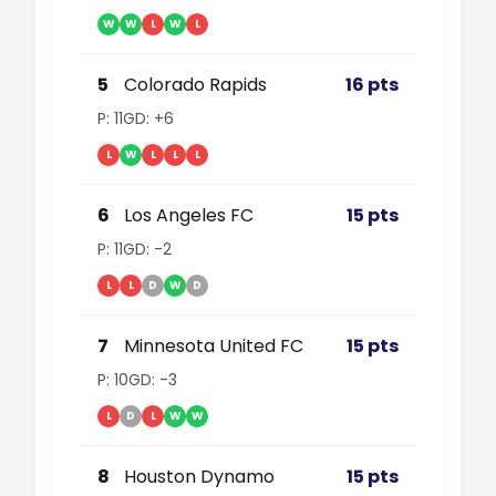
W
W
L
W
L
5
Colorado Rapids
16 pts
P: 11
GD: +6
L
W
L
L
L
6
Los Angeles FC
15 pts
P: 11
GD: -2
L
L
D
W
D
7
Minnesota United FC
15 pts
P: 10
GD: -3
L
D
L
W
W
8
Houston Dynamo
15 pts