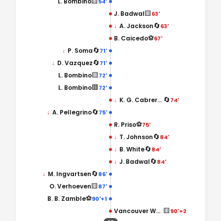
🟨
L. Bombino
54'
🟨
J. Badwal
63'
🔄
↓
A. Jackson
63'
⚽
B. Caicedo
67'
🔄
↓
P. Soma
71'
🔄
↓
D. Vazquez
71'
🟨
L. Bombino
72'
🟥
L. Bombino
72'
🔄
↓
K. G. Cabrera Nakamura
74'
🔄
↓
A. Pellegrino
75'
⚽
R. Priso
75'
🔄
↓
T. Johnson
84'
🔄
↓
B. White
84'
🔄
↓
J. Badwal
84'
🔄
↓
M. Ingvartsen
86'
🟨
O. Verhoeven
87'
⚽
B. B. Zamble
90'+1
🟨
Vancouver Whitecaps
90'+2