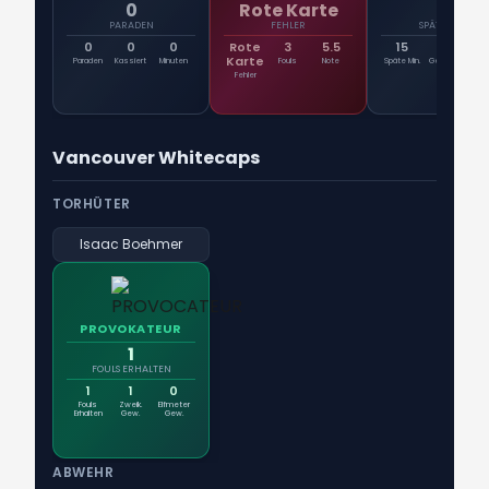
0
Rote Karte
15
PARADEN
FEHLER
SPÄTE MIN.
0
0
0
Rote
3
5.5
15
21
Ge
Karte
Paraden
Kassiert
Minuten
Fouls
Note
Späte Min.
Ges. Min.
Einw
u
Fehler
Vancouver Whitecaps
TORHÜTER
Isaac Boehmer
PROVOKATEUR
1
FOULS ERHALTEN
1
1
0
Fouls
Zweik.
Elfmeter
Erhalten
Gew.
Gew.
ABWEHR