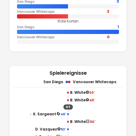
3
San Diego
3
Vancouver Whitecaps
Rote Karten
1
San Diego
0
Vancouver Whitecaps
Spielereignisse
San Diego
Vancouver Whitecaps
⚽
B. White
30'
⚽
B. White
45'
HT
🔄
↓
K. Sargeant
46'
🟨
B. White
50'
⚽
D. Vazquez
53'