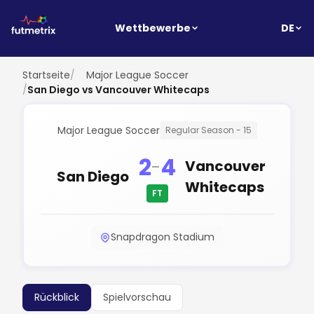
DE
Wettbewerbe
Startseite
/
Major League Soccer
/
San Diego vs Vancouver Whitecaps
Major League Soccer
Regular Season - 15
2
4
-
Vancouver
San Diego
Whitecaps
FT
Snapdragon Stadium
Rückblick
Spielvorschau