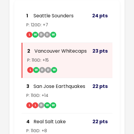
1
Seattle Sounders
24 pts
P: 12
GD: +7
L
W
D
D
W
2
Vancouver Whitecaps
23 pts
P: 11
GD: +15
L
W
D
D
W
3
San Jose Earthquakes
22 pts
P: 11
GD: +14
L
L
D
W
W
4
Real Salt Lake
22 pts
P: 11
GD: +8