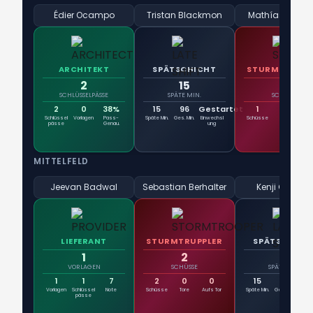
Édier Ocampo
Tristan Blackmon
Mathías Labor
ARCHITEKT
SPÄTSCHICHT
STURMTRUPPL
2
15
1
SCHLÜSSELPÄSSE
SPÄTE MIN.
SCHÜSSE
2
0
38%
15
96
Gestartet
1
0
Schlüssel
Vorlagen
Pass-
Späte Min.
Ges. Min.
Einwechsl
Schüsse
Tore
Aufs
pässe
Genau.
ung
MITTELFELD
Jeevan Badwal
Sebastian Berhalter
Kenji Cabrer
LIEFERANT
STURMTRUPPLER
SPÄTSCHICH
1
2
15
VORLAGEN
SCHÜSSE
SPÄTE MIN.
1
1
7
2
0
0
15
74
7
Vorlagen
Schlüssel
Note
Schüsse
Tore
Aufs Tor
Späte Min.
Ges. Min.
Einw
pässe
u