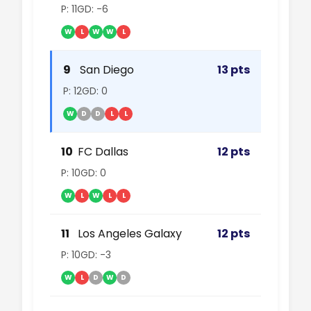
P: 11
GD: -6
W
L
W
W
L
9
San Diego
13 pts
P: 12
GD: 0
W
D
D
L
L
10
FC Dallas
12 pts
P: 10
GD: 0
W
L
W
L
L
11
Los Angeles Galaxy
12 pts
P: 10
GD: -3
W
L
D
W
D