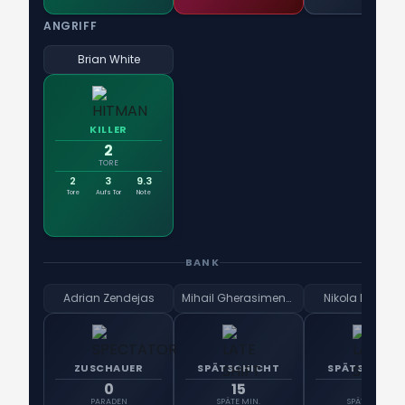
ANGRIFF
Brian White
KILLER
2
TORE
2
3
9.3
Tore
Aufs Tor
Note
BANK
Adrian Zendejas
Mihail Gherasimencov
Nikola Djordjev
ZUSCHAUER
SPÄTSCHICHT
SPÄTSCHICH
0
15
15
PARADEN
SPÄTE MIN.
SPÄTE MIN.