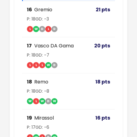
16
Gremio
21 pts
P: 18
GD: -3
L
W
D
L
D
17
Vasco DA Gama
20 pts
P: 18
GD: -7
L
L
L
W
D
18
Remo
18 pts
P: 18
GD: -8
W
L
W
D
W
19
Mirassol
16 pts
P: 17
GD: -6