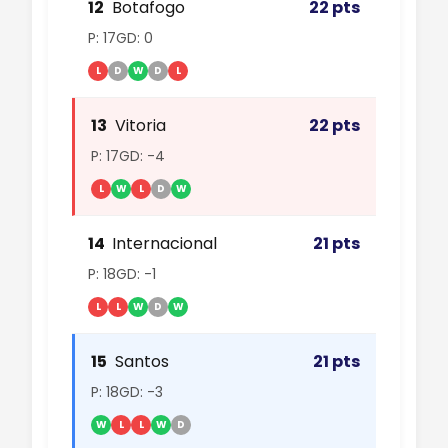
12
Botafogo
22 pts
P: 17
GD: 0
L
D
W
D
L
13
Vitoria
22 pts
P: 17
GD: -4
L
W
L
D
W
14
Internacional
21 pts
P: 18
GD: -1
L
L
W
D
W
15
Santos
21 pts
P: 18
GD: -3
W
L
L
W
D