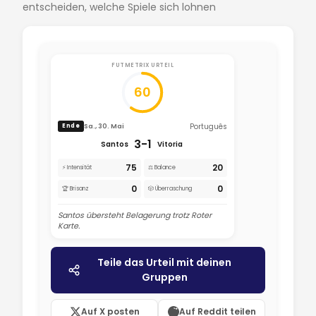
entscheiden, welche Spiele sich lohnen
FUTMETRIX URTEIL
60
Português
Sa., 30. Mai
Ende
3-1
Santos
Vitoria
75
20
⚡ Intensität
⚖️ Balance
0
0
🏆 Brisanz
🎲 Überraschung
Santos übersteht Belagerung trotz Roter
Karte.
Teile das Urteil mit deinen
Gruppen
Auf X posten
Auf Reddit teilen