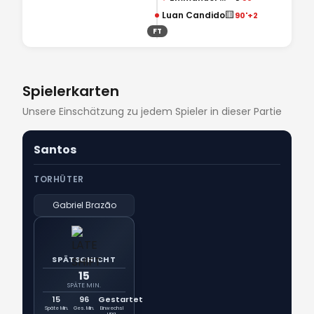
🟨
Luan Candido
90'+2
FT
Spielerkarten
Unsere Einschätzung zu jedem Spieler in dieser Partie
Santos
TORHÜTER
Gabriel Brazão
SPÄTSCHICHT
15
SPÄTE MIN.
15
96
Gestartet
Späte Min.
Ges. Min.
Einwechsl
ung