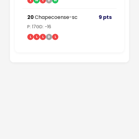
L
W
L
D
W
20
Chapecoense-sc
9 pts
P: 17
GD: -16
L
L
L
D
L