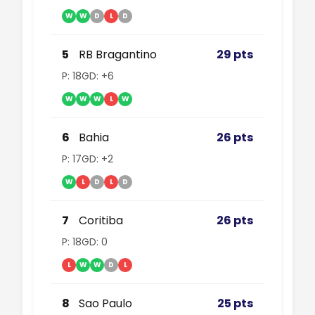
W
W
D
L
D
5
RB Bragantino
29 pts
P: 18
GD: +6
W
W
W
L
W
6
Bahia
26 pts
P: 17
GD: +2
W
L
D
L
D
7
Coritiba
26 pts
P: 18
GD: 0
L
W
W
D
L
8
Sao Paulo
25 pts