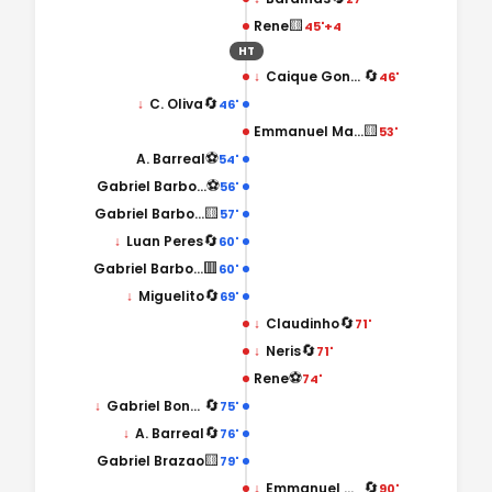
🟨
Rene
45'+4
HT
🔄
↓
Caique Goncalves
46'
🔄
↓
C. Oliva
46'
🟨
Emmanuel Martinez
53'
⚽
A. Barreal
54'
⚽
Gabriel Barbosa
56'
🟨
Gabriel Barbosa
57'
🔄
↓
Luan Peres
60'
🟥
Gabriel Barbosa
60'
🔄
↓
Miguelito
69'
🔄
↓
Claudinho
71'
🔄
↓
Neris
71'
⚽
Rene
74'
🔄
↓
Gabriel Bontempo
75'
🔄
↓
A. Barreal
76'
🟨
Gabriel Brazao
79'
🔄
↓
Emmanuel Martinez
90'