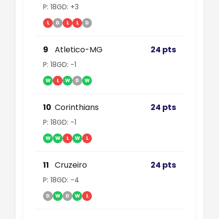
P: 18
GD: +3
L
D
L
L
D
9
Atletico-MG
24 pts
P: 18
GD: -1
W
L
W
D
W
10
Corinthians
24 pts
P: 18
GD: -1
W
W
L
W
L
11
Cruzeiro
24 pts
P: 18
GD: -4
D
W
D
W
L