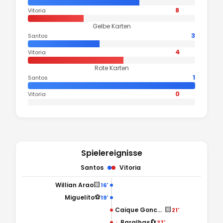
8
Vitoria
Gelbe Karten
3
Santos
4
Vitoria
Rote Karten
1
Santos
0
Vitoria
Spielereignisse
Santos
Vitoria
🟨
Willian Arao
16'
⚽
Miguelito
19'
🟨
Caique Goncalves
21'
🔄
↓
Baralhas
27'