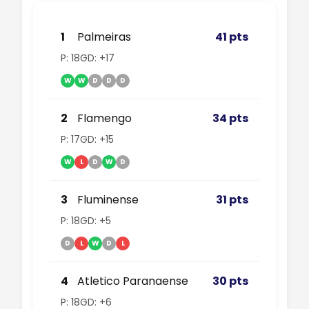
1
Palmeiras
41 pts
P: 18
GD: +17
W
W
D
D
D
2
Flamengo
34 pts
P: 17
GD: +15
W
L
D
W
D
3
Fluminense
31 pts
P: 18
GD: +5
D
L
W
D
L
4
Atletico Paranaense
30 pts
P: 18
GD: +6