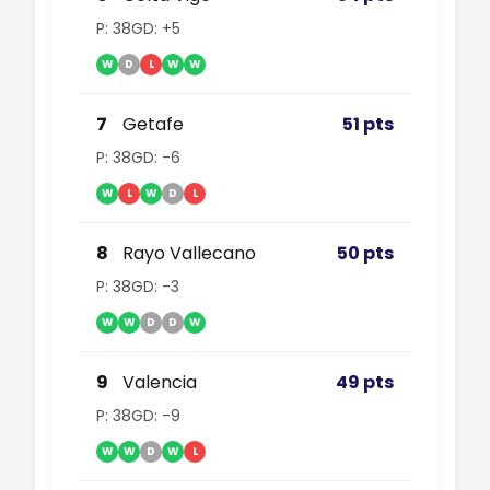
P: 38
GD: +5
W
D
L
W
W
7
Getafe
51 pts
P: 38
GD: -6
W
L
W
D
L
8
Rayo Vallecano
50 pts
P: 38
GD: -3
W
W
D
D
W
9
Valencia
49 pts
P: 38
GD: -9
W
W
D
W
L