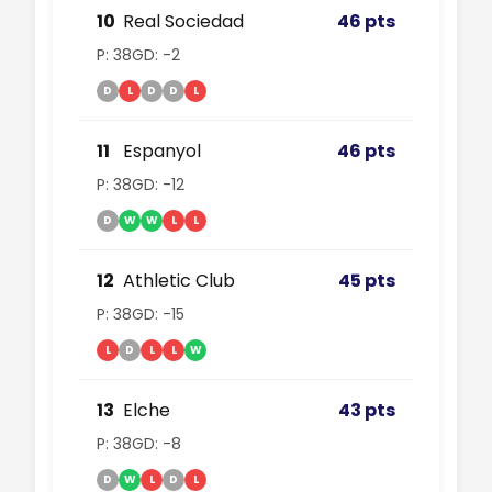
10
Real Sociedad
46 pts
P: 38
GD: -2
D
L
D
D
L
11
Espanyol
46 pts
P: 38
GD: -12
D
W
W
L
L
12
Athletic Club
45 pts
P: 38
GD: -15
L
D
L
L
W
13
Elche
43 pts
P: 38
GD: -8
D
W
L
D
L