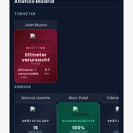
Atletico Madrid
TORHÜTER
Juan Musso
EIGENTOR
Elfmeter
verursacht
FEHLER
Elfmeter
1
5.7
verursacht
Fouls
Note
Fehler
ABWEHR
Marcos Llorente
Marc Pubill
Clément Lengl
SPÄTSCHICHT
SCHARFSCHÜTZE
SPÄTSCHICH
15
100%
15
SPÄTE MIN.
VERWERTUNG
SPÄTE MIN.