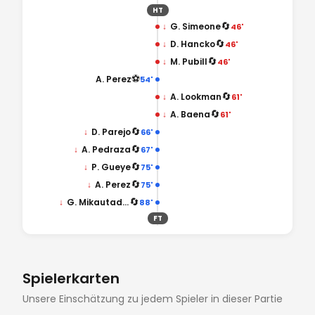
HT
🔄
↓
G. Simeone
46'
🔄
↓
D. Hancko
46'
🔄
↓
M. Pubill
46'
⚽
A. Perez
54'
🔄
↓
A. Lookman
61'
🔄
↓
A. Baena
61'
🔄
↓
D. Parejo
66'
🔄
↓
A. Pedraza
67'
🔄
↓
P. Gueye
75'
🔄
↓
A. Perez
75'
🔄
↓
G. Mikautadze
88'
FT
Spielerkarten
Unsere Einschätzung zu jedem Spieler in dieser Partie