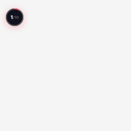
Jedes Spiel bewertet. Jeder Spieler
eingeschätzt.
Top-Spiele
Série A:
Botafogo vs Fluminense (67)
Santos vs Atletico
Paranaense (65)
|
Vitoria 0-4 Palmeiras (74)