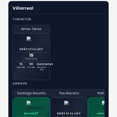
Villarreal
TORHÜTER
Arnau Tenas
SPÄTSCHICHT
15
SPÄTE MIN.
15
90
Gestartet
Späte Min.
Ges. Min.
Einwechsl
ung
ABWEHR
Santiago Mouriño
Pau Navarro
Rafa Marín
MAGNET
SPÄTSCHICHT
ARCHITEKT