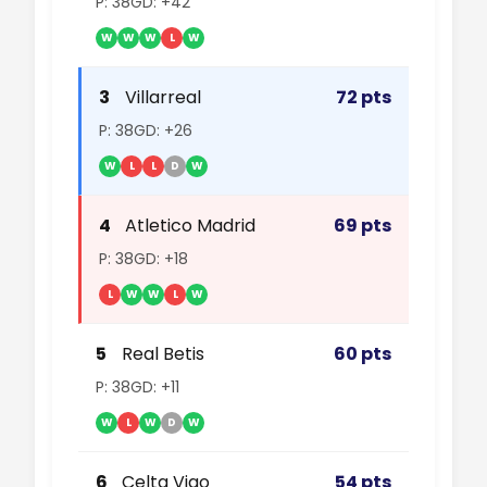
P: 38
GD: +42
W
W
W
L
W
3
Villarreal
72 pts
P: 38
GD: +26
W
L
L
D
W
4
Atletico Madrid
69 pts
P: 38
GD: +18
L
W
W
L
W
5
Real Betis
60 pts
P: 38
GD: +11
W
L
W
D
W
6
Celta Vigo
54 pts