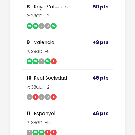
8
Rayo Vallecano
50 pts
P: 38
GD: -3
W
W
D
D
W
9
Valencia
49 pts
P: 38
GD: -9
W
W
D
W
L
10
Real Sociedad
46 pts
P: 38
GD: -2
D
L
D
D
L
11
Espanyol
46 pts
P: 38
GD: -12
D
W
W
L
L