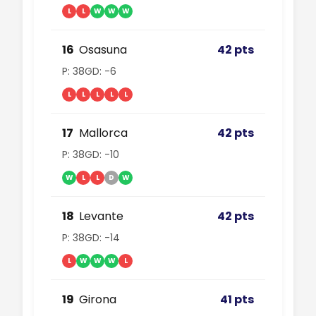
L
L
W
W
W
16
Osasuna
42 pts
P: 38
GD: -6
L
L
L
L
L
17
Mallorca
42 pts
P: 38
GD: -10
W
L
L
D
W
18
Levante
42 pts
P: 38
GD: -14
L
W
W
W
L
19
Girona
41 pts