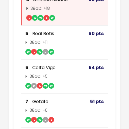
P: 38
GD: +18
L
W
W
L
W
5
Real Betis
60 pts
P: 38
GD: +11
W
L
W
D
W
6
Celta Vigo
54 pts
P: 38
GD: +5
W
D
L
W
W
7
Getafe
51 pts
P: 38
GD: -6
W
L
W
D
L