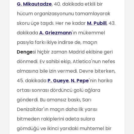
G. Mikautadze
, 40. dakikada etkili bir
hücum organizasyonunu tamamlayarak
skoru üçe taşıdı. Her ne kadar
M. Pubill
, 43.
dakikada
A. Griezmann
'ın mükemmel
pasıyla farkı ikiye indirse de, maçın
Denge
si hiçbir zaman Madrid ekibine geri
dönmedi. Ev sahibi ekip, Atletico'nun nefes
almasına bile izin vermedi. Devre biterken,
45. dakikada
P. Gueye
,
N. Pepe
'nin harika
ortası sonrası dördüncü golü ağlara
gönderdi. Bu amansız baskı, Sarı
Denizaltılar'ın maçın daha ilk yarısı
bitmeden rakiplerini adeta sulara
gömdüğü ve ikinci yarıdaki muhtemel bir