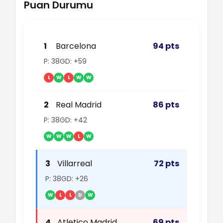
Puan Durumu
1
Barcelona
94 pts
P: 38
GD: +59
L
W
L
W
W
2
Real Madrid
86 pts
P: 38
GD: +42
W
W
W
L
W
3
Villarreal
72 pts
P: 38
GD: +26
W
L
L
D
W
4
Atletico Madrid
69 pts