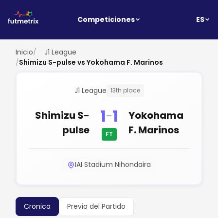
ES
Competiciones
Inicio
/
J1 League
/
Shimizu S-pulse vs Yokohama F. Marinos
J1 League
13th place
1
1
-
Shimizu S-
Yokohama
pulse
F. Marinos
FT
IAI Stadium Nihondaira
Cronica
Previa del Partido