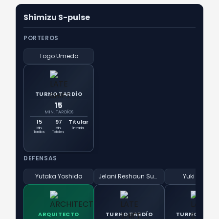
Shimizu S-pulse
PORTEROS
Togo Umeda
TURNO TARDÍO
15
MIN. TARDÍOS
15
97
Titular
Min.
Min.
Entrada
Tardíos
Totales
DEFENSAS
Yutaka Yoshida
Jelani Reshaun Sumiyoshi
Yuki Honda
ARQUITECTO
TURNO TARDÍO
TURNO TARD