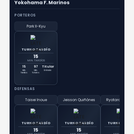
Yokohama F. Marinos
PORTEROS
Park Il-Kyu
TURNO TARDÍO
15
MIN. TARDÍOS
15
97
Titular
Min.
Min.
Entrada
Tardíos
Totales
DEFENSAS
Taisei Inoue
Jeisson Quiñónes
Ryotaro Tsuno
TURNO TARDÍO
TURNO TARDÍO
TURNO TARD
15
15
15