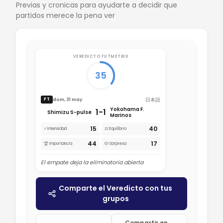
Previas y cronicas para ayudarte a decidir que
partidos merece la pena ver
VEREDICTO FUTMETRIX
35
日本語
dom, 31 may
FT
Yokohama F.
1-1
Shimizu S-pulse
Marinos
15
40
⚡ Intensidad
⚖️ Equilibrio
44
17
🏆 Importancia
🎲 Sorpresa
El empate deja la eliminatoria abierta
Comparte el Veredicto con tus
grupos
Compartir en