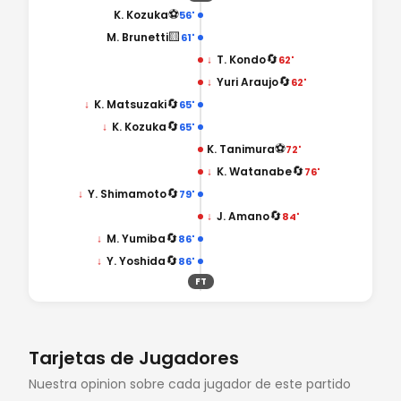
⚽
K. Kozuka
56'
🟨
M. Brunetti
61'
🔄
↓
T. Kondo
62'
🔄
↓
Yuri Araujo
62'
🔄
↓
K. Matsuzaki
65'
🔄
↓
K. Kozuka
65'
⚽
K. Tanimura
72'
🔄
↓
K. Watanabe
76'
🔄
↓
Y. Shimamoto
79'
🔄
↓
J. Amano
84'
🔄
↓
M. Yumiba
86'
🔄
↓
Y. Yoshida
86'
FT
Tarjetas de Jugadores
Nuestra opinion sobre cada jugador de este partido