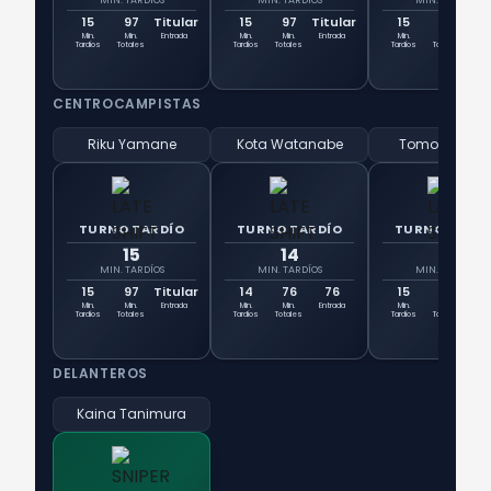
MIN. TARDÍOS
MIN. TARDÍOS
MIN. TARDÍOS
15
97
Titular
15
97
Titular
15
97
Tit
Min.
Min.
Entrada
Min.
Min.
Entrada
Min.
Min.
Ent
Tardíos
Totales
Tardíos
Totales
Tardíos
Totales
CENTROCAMPISTAS
Riku Yamane
Kota Watanabe
Tomoki Kond
TURNO TARDÍO
TURNO TARDÍO
TURNO TARD
15
14
15
MIN. TARDÍOS
MIN. TARDÍOS
MIN. TARDÍOS
15
97
Titular
14
76
76
15
62
6
Min.
Min.
Entrada
Min.
Min.
Entrada
Min.
Min.
Ent
Tardíos
Totales
Tardíos
Totales
Tardíos
Totales
DELANTEROS
Kaina Tanimura