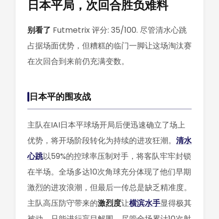
日本平局，次回合胜负难料
别看了
Futmetrix 评分: 35/100. 尽管清水心跳
占据场面优势，但糟糕的临门一脚让这场淘汰赛
在次回合到来前仍充满变数。
日本平的围攻战
主队在IAI日本平球场开局后便迅速确立了场上
优势，将开场阶段转化为持续的进攻狂潮。
清水
心跳
以59%的控球率压制对手，将客队牢牢封锁
在半场。全场多达10次角球充分体现了他们早期
激烈的进攻浪潮，但最后一传总是缺乏精准度。
主队高压防守带来的
激烈度
让
横滨水手
显得极其
被动，只能进行盲目解围。尽管全场累计10次射