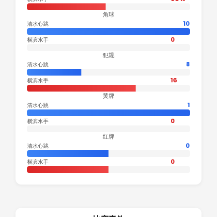
角球
10
清水心跳
0
横滨水手
犯规
8
清水心跳
16
横滨水手
黄牌
1
清水心跳
0
横滨水手
红牌
0
清水心跳
0
横滨水手