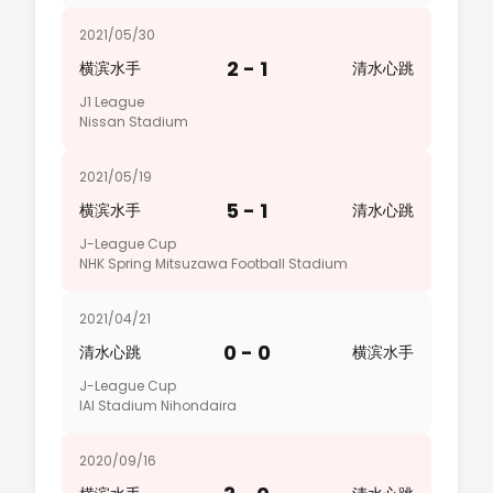
2021/05/30
2 - 1
横滨水手
清水心跳
J1 League
Nissan Stadium
2021/05/19
5 - 1
横滨水手
清水心跳
J-League Cup
NHK Spring Mitsuzawa Football Stadium
2021/04/21
0 - 0
清水心跳
横滨水手
J-League Cup
IAI Stadium Nihondaira
2020/09/16