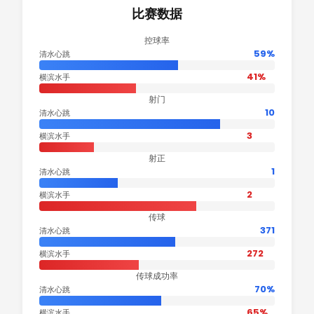
比赛数据
控球率
59%
清水心跳
41%
横滨水手
射门
10
清水心跳
3
横滨水手
射正
1
清水心跳
2
横滨水手
传球
371
清水心跳
272
横滨水手
传球成功率
70%
清水心跳
65%
横滨水手