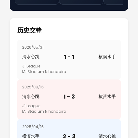
历史交锋
2026/05/31
1 - 1
清水心跳
横滨水手
J1 League
IAI Stadium Nihondaira
2025/08/16
1 - 3
清水心跳
横滨水手
J1 League
IAI Stadium Nihondaira
2025/04/16
2 - 3
横滨水手
清水心跳