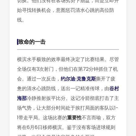
切换。他们没有在客场劣势下崩盘，而是立即开
始寻找转换机会，意图惩罚清水心跳的高位防
线。
致命的一击
横滨水手极致的效率最终决定了比赛结果。尽管
全场仅有3次射门，但他们在第72分钟抓住了机
会。通过一次反击，
约尔迪·克鲁克斯
撕开了疲
惫的清水心跳防线，送出一记精准传球，由
谷村
海那
冷静推射扳平比分。这记冷箭彻底打击了主
场气势，让大部分时间处于挨打局面的客队以1-
1带走平局。这场比赛的
重要性
不言而喻，双方
将在6月6日移师横滨。鉴于没有客场进球规则