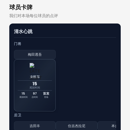
球员卡牌
我们对本场每位球员的点评
清水心跳
门将
梅田透吾
末班车
15
尾段时间
15
97
首发
尾段时间
总时间
登场
后卫
吉田丰
住吉杰拉尼
本多勇喜