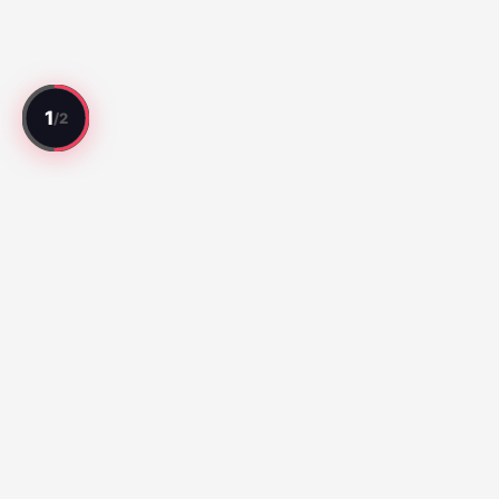
每场比赛都有点评。每位球员都有评分。
精彩比赛