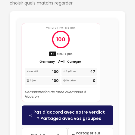
choisir quels matchs regarder
VERDICT FUTMETRIX
100
dim. 14 juin
FT
7-1
Germany
Curaçao
100
47
⚡ Intensité
⚖️ Équilibre
100
0
🏆 Enjeu
🎲 Surprise
Démonstration de force allemande à
Houston.
Pas d'accord avec notre verdict
? Partagez avec vos groupes
Partager sur