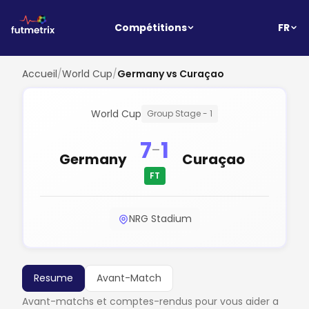
FR
Compétitions
Accueil
/
World Cup
/
Germany vs Curaçao
World Cup
Group Stage - 1
7
1
-
Germany
Curaçao
FT
NRG Stadium
Resume
Avant-Match
Avant-matchs et comptes-rendus pour vous aider a