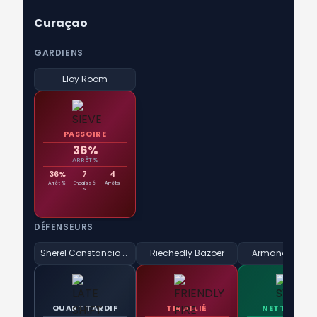
Curaçao
GARDIENS
Eloy Room
PASSOIRE
36%
ARRÊT %
36%
7
4
Arrêt %
Encaissé
Arrêts
s
DÉFENSEURS
Sherel Constancio Floranus
Riechedly Bazoer
Armando Obis
QUART TARDIF
TIR ALLIÉ
NETTOYEUR