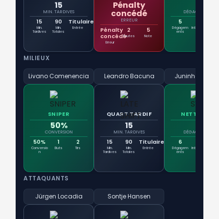
15
Pénalty
5
concédé
MIN. TARDIVES
DÉGAGEMENTS
ERREUR
15
90
Titulaire
5
2
Min.
Min.
Entrée
Dégagem
Intercepti
Con
Pénalty
2
5
Tardives
Totales
ents
ons
concédé
Fautes
Note
Erreur
MILIEUX
Livano Comenencia
Leandro Bacuna
Juninho Bacu
SNIPER
QUART TARDIF
NETTOYEUR
50%
15
6
CONVERSION
MIN. TARDIVES
DÉGAGEMENTS
50%
1
2
15
90
Titulaire
6
5
Conversio
Buts
Tirs
Min.
Min.
Entrée
Dégagem
Intercepti
Con
n
Tardives
Totales
ents
ons
ATTAQUANTS
Jürgen Locadia
Sontje Hansen