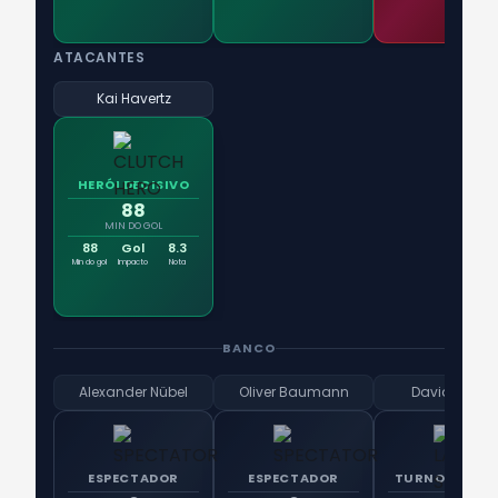
ATACANTES
Kai Havertz
HERÓI DECISIVO
88
MIN DO GOL
88
Gol
8.3
Min do gol
Impacto
Nota
BANCO
Alexander Nübel
Oliver Baumann
David Raum
ESPECTADOR
ESPECTADOR
TURNO DA NOI