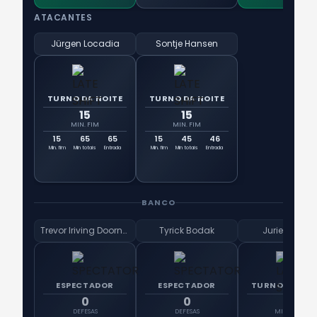
ATACANTES
Jürgen Locadia
Sontje Hansen
TURNO DA NOITE
TURNO DA NOITE
15
15
MIN. FIM
MIN. FIM
15
65
65
15
45
46
Min. fim
Min totais
Entrada
Min. fim
Min totais
Entrada
BANCO
Trevor Iriving Doornbusch
Tyrick Bodak
Jurien Gaari
ESPECTADOR
ESPECTADOR
TURNO DA NOI
0
0
15
DEFESAS
DEFESAS
MIN. FIM