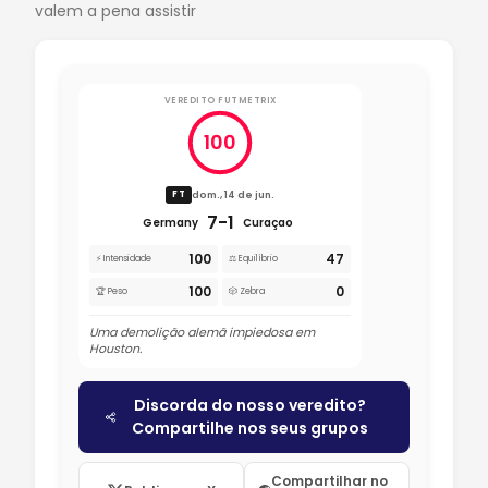
valem a pena assistir
VEREDITO FUTMETRIX
100
dom., 14 de jun.
FT
7-1
Germany
Curaçao
100
47
⚡ Intensidade
⚖️ Equilíbrio
100
0
🏆 Peso
🎲 Zebra
Uma demolição alemã impiedosa em
Houston.
Discorda do nosso veredito?
Compartilhe nos seus grupos
Compartilhar no