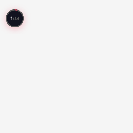
Todo jogo avaliado. Todo jogador classificado.
Melhores Jogos
Série A:
Fluminense vs Palmeiras (92)
Santos vs Atletico
Paranaense (65)