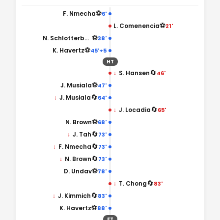
⚽
F. Nmecha
6'
⚽
L. Comenencia
21'
⚽
N. Schlotterbeck
38'
⚽
K. Havertz
45'+5
HT
🔄
↓
S. Hansen
46'
⚽
J. Musiala
47'
🔄
↓
J. Musiala
64'
🔄
↓
J. Locadia
65'
⚽
N. Brown
68'
🔄
↓
J. Tah
73'
🔄
↓
F. Nmecha
73'
🔄
↓
N. Brown
73'
⚽
D. Undav
78'
🔄
↓
T. Chong
83'
🔄
↓
J. Kimmich
83'
⚽
K. Havertz
88'
FT