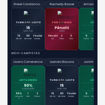
Sherel Constancio Floranus
Riechedly Bazoer
Armando Obis
TURNO DA NOITE
FOGO AMIGO
LÍBERO
15
Pênalti
5
MIN. FIM
ERRO
CORTES
15
90
Titular
Pênalti
2
5
5
2
Min. fim
Min totais
Entrada
Erro
Faltas
Nota
Cortes
Intercepta
Blo
ções
MEIO-CAMPISTAS
Livano Comenencia
Leandro Bacuna
Juninho Bacu
ARTILHEIRO
TURNO DA NOITE
LÍBERO
50%
15
6
CONVERSÃO
MIN. FIM
CORTES
50%
1
2
15
90
Titular
6
5
Conversã
Gols
Chutes
Min. fim
Min totais
Entrada
Cortes
Intercepta
Blo
o
ções