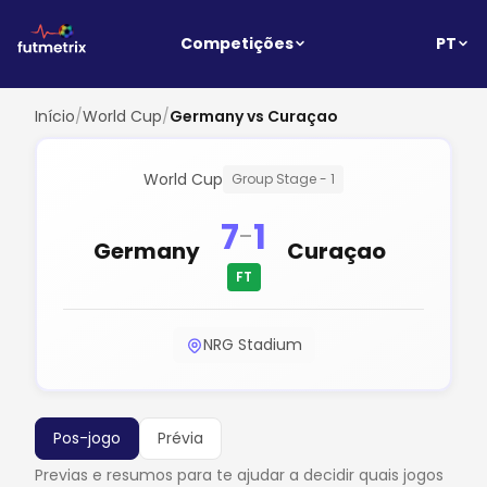
PT
Competições
Início
/
World Cup
/
Germany vs Curaçao
World Cup
Group Stage - 1
7
1
-
Germany
Curaçao
FT
NRG Stadium
Pos-jogo
Prévia
Previas e resumos para te ajudar a decidir quais jogos