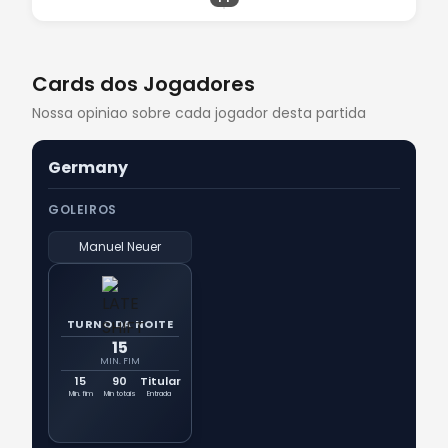
Cards dos Jogadores
Nossa opiniao sobre cada jogador desta partida
Germany
GOLEIROS
Manuel Neuer
TURNO DA NOITE
15
MIN. FIM
15
90
Titular
Min. fim
Min totais
Entrada