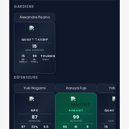
GARDIENS
Alexandre Pisano
QUART TARDIF
15
MIN. TARDIVES
15
99
Titulaire
Min.
Min.
Entrée
Tardives
Totales
DÉFENSEURS
Yuki Nogami
Haruya Fujii
Yota Sato
NPC
AIMANT
QUART TARDI
87
99
15
MINUTES
ACTIVITÉ
MIN. TARDIVES
87
32%
6.5
99
91
8
15
99
Tit