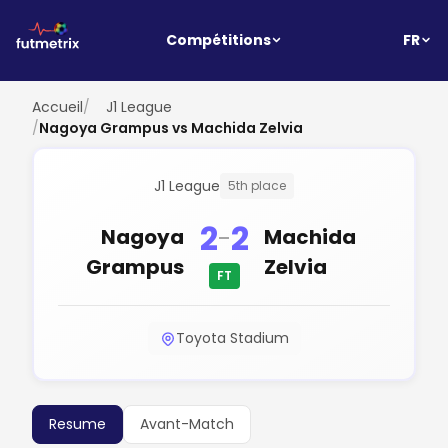
FR
Compétitions
Accueil
/
J1 League
/
Nagoya Grampus vs Machida Zelvia
J1 League
5th place
2
2
-
Nagoya
Machida
Grampus
Zelvia
FT
Toyota Stadium
Resume
Avant-Match