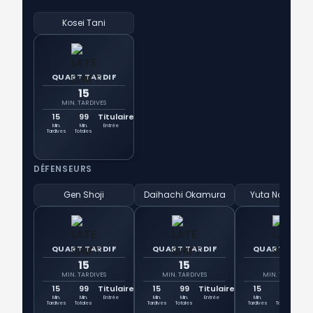
Kosei Tani
QUART TARDIF
15
MIN. TARDIVES
15
99
Titulaire
Min.
Min.
Entrée
Tardives
Totales
DÉFENSEURS
Gen Shoji
Daihachi Okamura
Yuta Nakaya
QUART TARDIF
QUART TARDIF
QUART TARDI
15
15
15
MIN. TARDIVES
MIN. TARDIVES
MIN. TARDIVES
15
99
Titulaire
15
99
Titulaire
15
99
Tit
Min.
Min.
Entrée
Min.
Min.
Entrée
Min.
Min.
Ent
Tardives
Totales
Tardives
Totales
Tardives
Totales