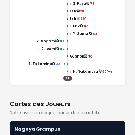
🔄
↓
S. Fujio
75'
⚽
Erik
78'
🟨
Erik
79'
🔄
↓
Erik
84'
🔄
↓
Y. Soma
84'
🔄
↓
Y. Nogami
86'
🔄
↓
R. Izumi
87'
🟨
G. Shoji
90'
⚽
T. Takamine
90'+2
🔄
↓
H. Nakamura
90'+4
FT
Cartes des Joueurs
Notre avis sur chaque joueur de ce match
Nagoya Grampus