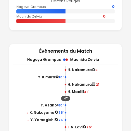
Cartons Rouges
0
Nagoya Grampus
0
Machida Zelvia
Événements du Match
Nagoya Grampus
Machida Zelvia
⚽
H. Nakamura
6'
⚽
Y. Kimura
10'
🟨
H. Nakamura
21'
🟨
H. Mae
31'
HT
•
Y. Asano
60'
🔄
↓
K. Nakayama
75'
🔄
↓
Y. Yamagishi
75'
🔄
↓
N. Lavi
75'