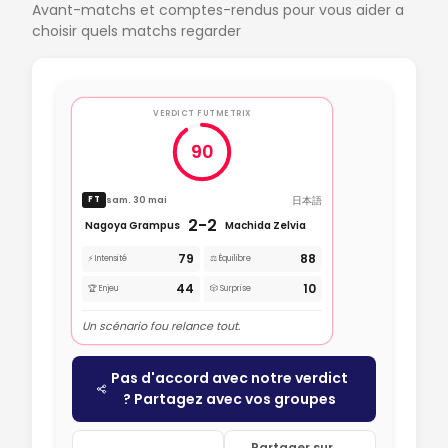
Avant-matchs et comptes-rendus pour vous aider a
choisir quels matchs regarder
VERDICT FUTMETRIX
90
日本語
sam. 30 mai
FT
2-2
Nagoya Grampus
Machida Zelvia
79
88
⚡ Intensité
⚖️ Équilibre
44
10
🏆 Enjeu
🎲 Surprise
Un scénario fou relance tout.
Pas d'accord avec notre verdict
? Partagez avec vos groupes
Partager sur