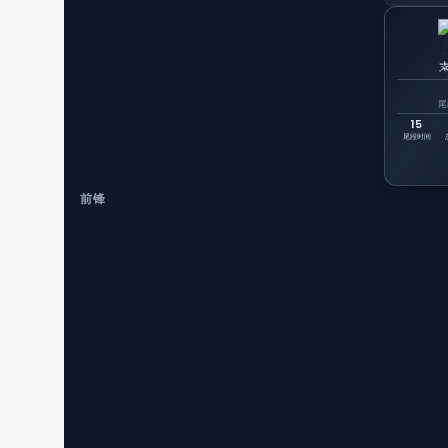
尾
15
尾段时间
前锋