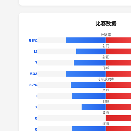
比赛数据
控球率
58%
射门
12
射正
7
传球
533
传球成功率
87%
角球
1
犯规
7
黄牌
0
红牌
0