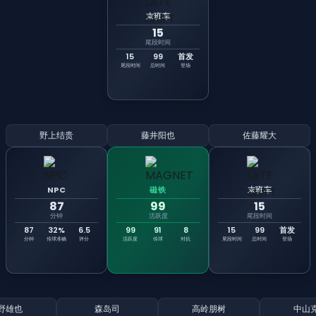
末班车
15
尾段时间
15
99
首发
尾段时间
总时间
登场
野上结贵
藤井阳也
佐藤耀大
NPC
磁铁
末班车
87
99
15
分钟
活跃度
尾段时间
87
32%
6.5
99
91
8
15
99
首发
分钟
传球准确
评分
活跃度
传球
对抗
尾段时间
总时间
登场
野雄也
森岛司
高岭朋树
中山