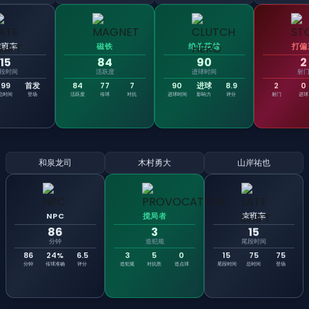
末班车
磁铁
绝杀英雄
打偏
15
84
90
2
段时间
活跃度
进球时间
射
99
首发
84
77
7
90
进球
8.9
2
0
总时间
登场
活跃度
传球
对抗
进球时间
影响力
评分
射门
进球
和泉龙司
木村勇大
山岸祐也
NPC
搅局者
末班车
86
3
15
分钟
造犯规
尾段时间
86
24%
6.5
3
5
0
15
75
75
分钟
传球准确
评分
造犯规
对抗胜
造点球
尾段时间
总时间
登场