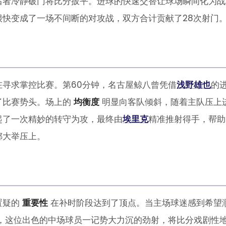
后者冷静破门将比分扳平。进球的快速交替让球场瞬间化为战
快变成了一场不间断的对攻战，双方合计贡献了28次射门
寻求掌控比赛。第60分钟，名古屋鲸八曾凭借
浅野雄也
的
了比赛势头。场上的
均衡度
明显向客队倾斜，随着主队压上
起了一次精妙的转守为攻，最终由
埃里克
精准推射得手，帮助
掷大举压上。
置疑的
重要性
在补时阶段达到了顶点。当主场球迷感到希望
，这位出色的中场球员一记势大力沉的劲射，将比分戏剧性地