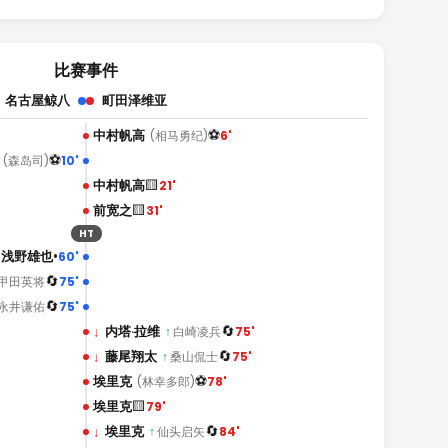
比赛事件
名古屋鲸八
町田泽维亚
⚽
中村帆高
6'
(相马勇纪)
⚽
10'
(森岛司)
🟨
中村帆高
21'
🟨
前宽之
31'
HT
•
浅野雄也
60'
🔄
75'
甲田英将
🔄
75'
永井谦佑
🔄
↓
内塔·拉维
75'
↑
白崎凌兵
🔄
↓
藤尾翔太
75'
↑
桑山侃士
⚽
埃里克
78'
(林幸多郎)
🟨
埃里克
79'
🔄
↓
埃里克
84'
↑
仙头启矢