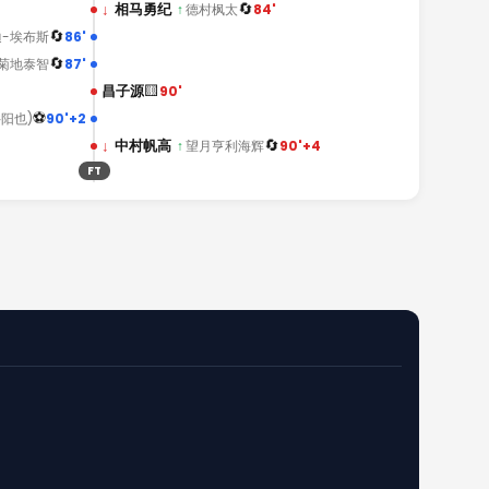
🔄
↓
相马勇纪
84'
↑
德村枫太
🔄
86'
迪-埃布斯
🔄
87'
菊地泰智
🟨
昌子源
90'
⚽
90'+2
井阳也)
🔄
↓
中村帆高
90'+4
↑
望月亨利海辉
FT