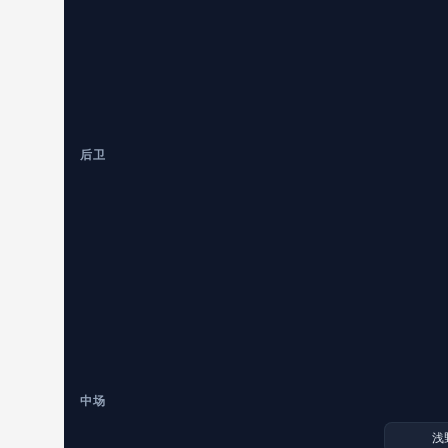
后卫
中场
浅