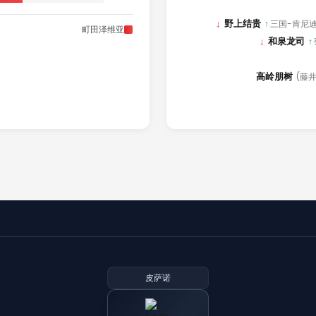
↓
野上结贵
↑
三国-肯尼
町田泽维亚
↓
和泉龙司
↑
高岭朋树
(藤
皮萨诺