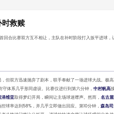
补时救赎
这场惊心动魄的首回合比赛双方互不相让，主队在补时阶段打入扳平进球，
局，但双方迅速抛弃了剧本，联手奉献了一场进球大战。极高
防守体系几乎形同虚设。比赛仅进行到第六分钟，
中村帆高
田泽维亚
取得梦幻开局，瞬间让主场球迷噤声。然而，
名古屋
控球率达到58%，并几乎立即做出回应。第10分钟，
森岛司