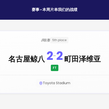
赛事
本周片单
我们的战绩
J1联赛
5th place
2
2
-
名古屋鲸八
町田泽维亚
FT
Toyota Stadium