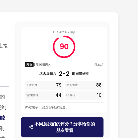
FUTMETRIX 评级
90
让接
日本語
5月30日周六
完场
2-2
名古屋鲸八
町田泽维亚
79
88
⚡ 激烈度
⚖️ 均衡度
44
10
的
🏆 重要性
🎲 爆冷
接到
补时绝平，悬念留待次回合。
鲸
不同意我们的评分？分享给你的
洞
朋友看看