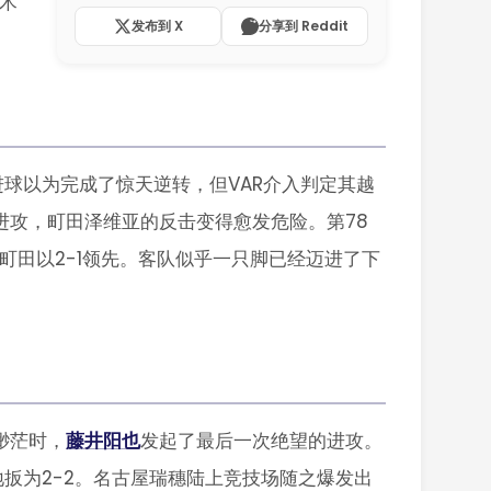
术
发布到 X
分享到 Reddit
。
进球以为完成了惊天逆转，但VAR介入判定其越
进攻，町田泽维亚的反击变得愈发危险。第78
町田以2-1领先。客队似乎一只脚已经迈进了下
渺茫时，
藤井阳也
发起了最后一次绝望的进攻。
扳为2-2。名古屋瑞穗陆上竞技场随之爆发出