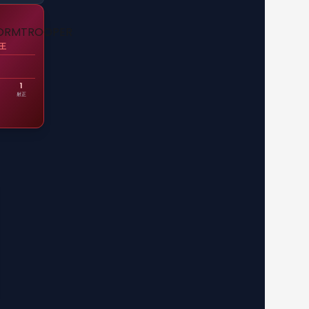
王
门
1
射正