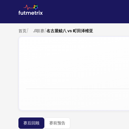
首页
/
J1联赛
/
名古屋鲸八 vs 町田泽维亚
赛后回顾
赛前预告