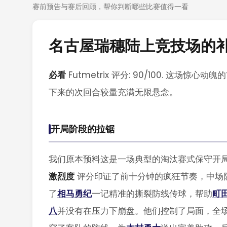
赛前预告与赛后回顾，帮你判断哪些比赛值得一看
名古屋瑞穗陆上竞技场的
必看
Futmetrix 评分: 90/100. 
下来的次回合较量充满无限悬念。
开局阶段的拉锯
我们原本预料这是一场典型的淘汰赛式保守开
激烈度
评分印证了前十分钟的疯狂节奏，中场
了
相马勇纪
一记精准的撕裂防线传球，帮助
町
八
并没有在压力下崩盘。他们控制了局面，全场