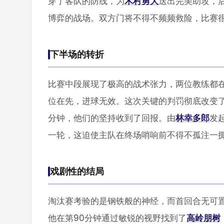
穿了客队的防线，为
木村勇大
送出完美助攻，
博弈的战场。双方门将不得不频频救险，比赛很
下半场的转折
比赛中段展现了极高的战术张力，两位教练都在
位在先，进球无效。这次关键的判罚彻底改变
分钟，他们的坚持收到了回报。由
林幸多郎
发
一轮，这迫使主队在终场哨响前不得不孤注一
戏剧性的结局
淘汰赛考验的是钢铁般的神经，而首回合无可
他在第90分钟通过敏锐的视野找到了
高岭朋树