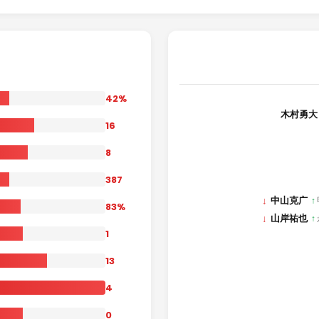
42%
木村勇大
16
8
387
↓
中山克广
↑
83%
↓
山岸祐也
↑
1
13
4
0