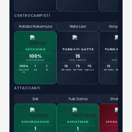
CENTROCAMPISTI
Hotaka Nakamura
Neta Lavi
Hiroyuki Mae
CECCHINO
TURNO DI NOTTE
TURNO DI NOT
100%
15
15
CONVERSIONE
MIN. TARDIVI
MIN. TARDIVI
100%
1
1
15
75
75
15
99
Tit
Conversio
Gol
Tiri
Min. Tardivi
Min. Totali
Ingresso
Min. Tardivi
Min. Totali
Ingr
ne
ATTACCANTI
Erik
Yuki Soma
Shota Fujio
CHIUDISACCHI
ASSISTMAN
SPARACCHIO
1
1
3