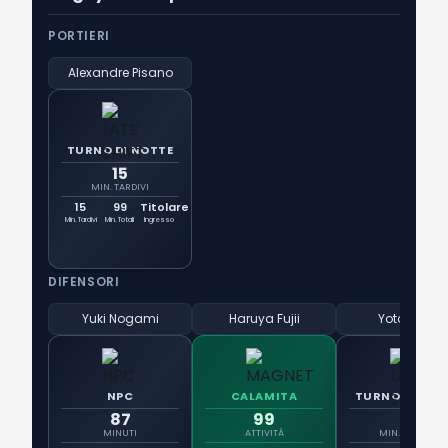
PORTIERI
Alexandre Pisano
TURNO DI NOTTE
15
MIN. TARDIVI
15
99
Titolare
Min. Tardivi
Min. Totali
Ingresso
DIFENSORI
Yuki Nogami
Haruya Fujii
Yota Sato
NPC
CALAMITA
TURNO DI NOT
87
99
15
MINUTI
ATTIVITÀ
MIN. TARDIVI