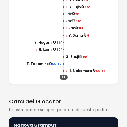
🔄
↓
S. Fujio
75'
⚽
Erik
78'
🟨
Erik
79'
🔄
↓
Erik
84'
🔄
↓
Y. Soma
84'
🔄
↓
Y. Nogami
86'
🔄
↓
R. Izumi
87'
🟨
G. Shoji
90'
⚽
T. Takamine
90'+2
🔄
↓
H. Nakamura
90'+4
FT
Card dei Giocatori
Il nostro parere su ogni giocatore di questa partita
Nagoya Grampus