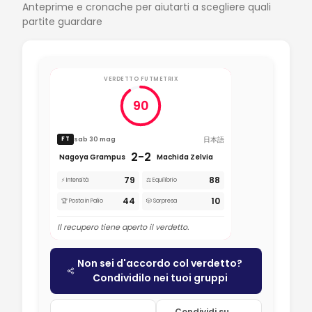
Anteprime e cronache per aiutarti a scegliere quali
partite guardare
VERDETTO FUTMETRIX
90
日本語
sab 30 mag
FT
2-2
Nagoya Grampus
Machida Zelvia
79
88
⚡ Intensità
⚖️ Equilibrio
44
10
🏆 Posta in Palio
🎲 Sorpresa
Il recupero tiene aperto il verdetto.
Non sei d'accordo col verdetto?
Condividilo nei tuoi gruppi
Condividi su