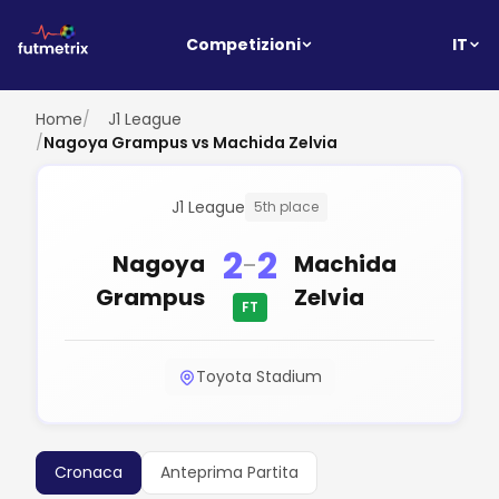
IT
Competizioni
Home
/
J1 League
/
Nagoya Grampus vs Machida Zelvia
J1 League
5th place
2
2
-
Nagoya
Machida
Grampus
Zelvia
FT
Toyota Stadium
Cronaca
Anteprima Partita