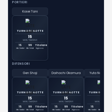
PORTIERI
Kosei Tani
TURNO DI NOTTE
15
MIN. TARDIVI
15
99
Titolare
Min. Tardivi
Min. Totali
Ingresso
DIFENSORI
Gen Shoji
Daihachi Okamura
Yuta Nakaya
TURNO DI NOTTE
TURNO DI NOTTE
TURNO DI NOT
15
15
15
MIN. TARDIVI
MIN. TARDIVI
MIN. TARDIVI
15
99
Titolare
15
99
Titolare
15
99
Tit
Min. Tardivi
Min. Totali
Ingresso
Min. Tardivi
Min. Totali
Ingresso
Min. Tardivi
Min. Totali
Ingr