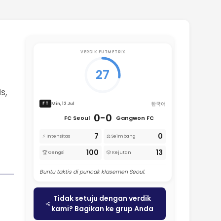
VERDIK FUTMETRIX
27
s,
한국어
Min, 12 Jul
FT
0-0
FC Seoul
Gangwon FC
7
0
⚡ Intensitas
⚖️ Seimbang
100
13
🏆 Gengsi
🎲 Kejutan
Buntu taktis di puncak klasemen Seoul.
Tidak setuju dengan verdik
kami? Bagikan ke grup Anda