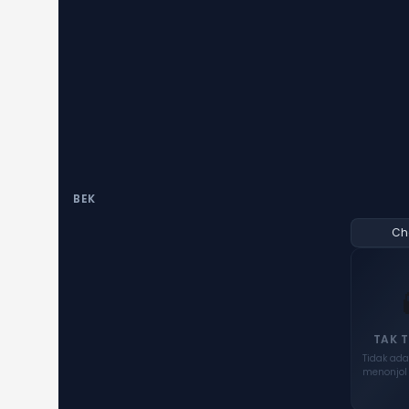
BEK
Ch
TAK 
Tidak ad
menonjol