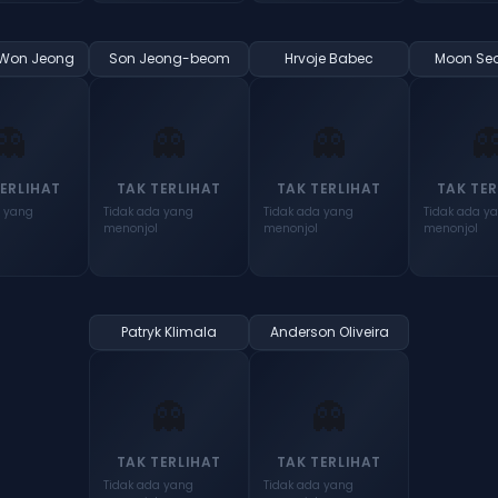
Won Jeong
Son Jeong-beom
Hrvoje Babec
Moon Se
👻
👻
👻

TERLIHAT
TAK TERLIHAT
TAK TERLIHAT
TAK TER
a yang
Tidak ada yang
Tidak ada yang
Tidak ada y
menonjol
menonjol
menonjol
Patryk Klimala
Anderson Oliveira
👻
👻
TAK TERLIHAT
TAK TERLIHAT
Tidak ada yang
Tidak ada yang