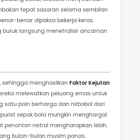
mbakan tepat sasaran selama sembilan
benar-benar dipaksa bekerja keras.
ng buruk langsung menetralisir ancaman
1, sehingga menghasilkan
Faktor Kejutan
 mereka melewatkan peluang emas untuk
 satu poin berharga dan nirbobol dari
n purist sepak bola mungkin menghargai
at penonton netral mengharapkan lebih.
elang bulan-bulan musim panas.