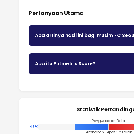
Pertanyaan Utama
Apa artinya hasil ini bagi musim FC Seou
Apa itu Futmetrix Score?
Statistik Pertandin
Penguasaan Bola
47%
Tembakan Tepat Sasaran