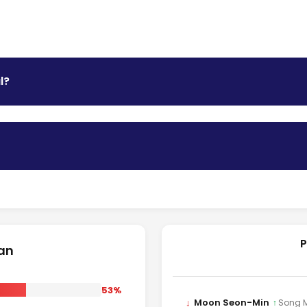
l?
P
gan
53%
↓
Moon Seon-Min
↑
Song 