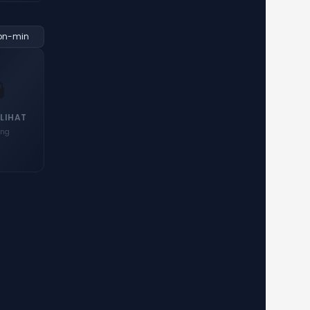
on-min

LIHAT
ang