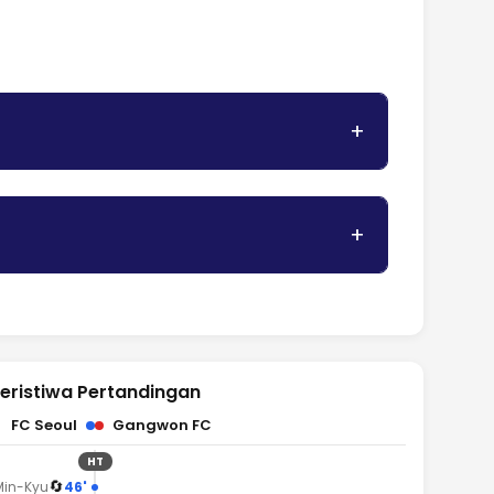
eristiwa Pertandingan
FC Seoul
Gangwon FC
HT
🔄
46'
Min-Kyu