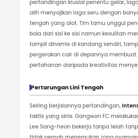
pertandingan krusial penentu gelar, lag
alih menyajikan laga seru dengan banyak
tengah yang alot. Tim tamu unggul pe
bola dari sisi ke sisi namun kesulitan
tampil dinamis di kandang sendiri, ta
pergerakan cair di depannya membuat se
pertahanan daripada kreativitas meny
Pertarungan Lini Tengah
Seiring berjalannya pertandingan,
Inten
taktis yang sinis. Gangwon FC melaku
Lee Sang-heon bekerja tanpa lelah tan
tidak pernah menemukan zona nyaman s