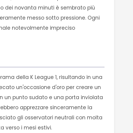
 arco dei novanta minuti è sembrato più
i veramente messo sotto pressione. Ogni
 finale notevolmente impreciso
orama della K League 1, risultando in una
recato un'occasione d'oro per creare un
le con un punto sudato e una porta inviolata
potrebbero apprezzare sinceramente la
sciato gli osservatori neutrali con molta
verso i mesi estivi.