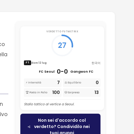
VERDETTO FUTMETRIX
27
co
lla
한국어
dom 12 lug
FT
0-0
FC Seoul
Gangwon FC
7
0
⚡ Intensità
⚖️ Equilibrio
100
13
🏆 Posta in Palio
🎲 Sorpresa
in
Stallo tattico al vertice a Seoul.
ivo
Non sei d'accordo col
verdetto? Condividilo nei
tuoi gruppi