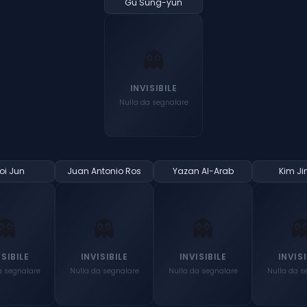
Gu Sung-yun
👻
INVISIBILE
Nulla da segnalare
oi Jun
Juan Antonio Ros
Yazan Al-Arab
Kim Ji
👻
👻
👻

ISIBILE
INVISIBILE
INVISIBILE
INVISI
a segnalare
Nulla da segnalare
Nulla da segnalare
Nulla da s