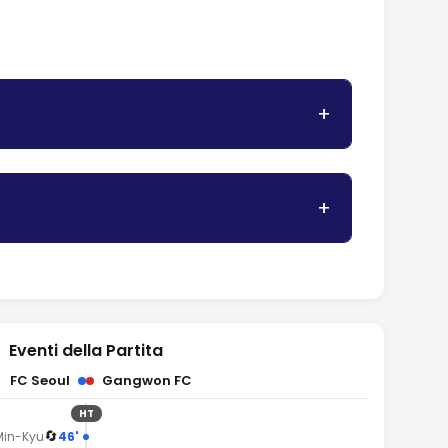
Eventi della Partita
FC Seoul
Gangwon FC
HT
🔄
46'
Min-Kyu