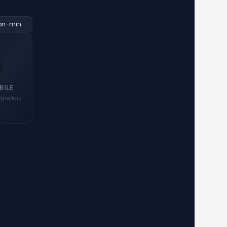
on-min

BILE
egnalare