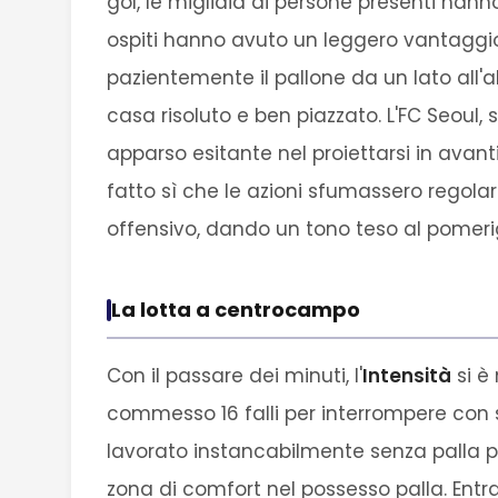
gol, le migliaia di persone presenti hann
ospiti hanno avuto un leggero vantaggi
pazientemente il pallone da un lato all'
casa risoluto e ben piazzato. L'FC Seoul
apparso esitante nel proiettarsi in avan
fatto sì che le azioni sfumassero regolar
offensivo, dando un tono teso al pomeri
La lotta a centrocampo
Con il passare dei minuti, l'
Intensità
si è 
commesso 16 falli per interrompere con 
lavorato instancabilmente senza palla pe
zona di comfort nel possesso palla. Ent