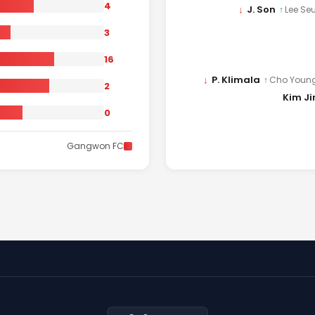
4
↓
J. Son
↑
Lee S
3
16
↓
P. Klimala
↑
Cho Youn
2
Kim J
0
Gangwon FC