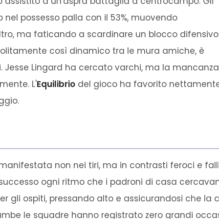
o assistito a un'aspra battaglia a centrocampo. Gli
o nel possesso palla con il 53%, muovendo
altro, ma faticando a scardinare un blocco difensivo
, solitamente così dinamico tra le mura amiche, è
ti. Jesse Lingard ha cercato varchi, ma la mancanza 
mente. L'
Equilibrio
del gioco ha favorito nettamente l
ggio.
manifestata non nei tiri, ma in contrasti feroci e fall
successo ogni ritmo che i padroni di casa cercavan
r gli ospiti, pressando alto e assicurandosi che la 
rambe le squadre hanno registrato zero grandi occas