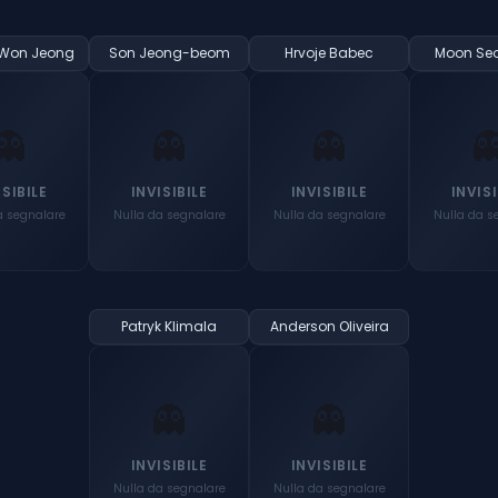
Won Jeong
Son Jeong-beom
Hrvoje Babec
Moon Se
👻
👻
👻

ISIBILE
INVISIBILE
INVISIBILE
INVISI
a segnalare
Nulla da segnalare
Nulla da segnalare
Nulla da s
Patryk Klimala
Anderson Oliveira
👻
👻
INVISIBILE
INVISIBILE
Nulla da segnalare
Nulla da segnalare