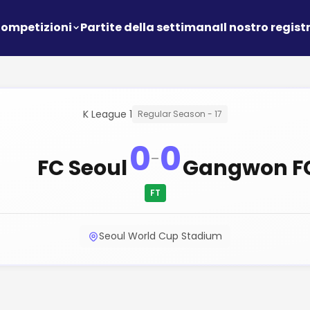
ompetizioni
Partite della settimana
Il nostro regist
K League 1
Regular Season - 17
0
0
-
FC Seoul
Gangwon F
FT
Seoul World Cup Stadium