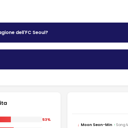
agione dell'FC Seoul?
ita
53%
↓
Moon Seon-Min
↑
Song 