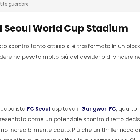
rtite guardare
o al Seoul World Cup Stadium
to scontro tanto atteso si è trasformato in un bloc
dere ha pesato molto più del desiderio di vincere ne
 capolista
FC Seoul
ospitava il
Gangwon FC
, quarto 
Presentato come un potenziale scontro diretto decis
ritmo incredibilmente cauto. Più che un thriller ricco di