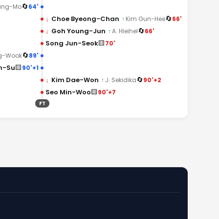
🔄
64'
eung-Mo
🔄
↓
Choe Byeong-Chan
66'
↑
Kim Gun-Hee
🔄
↓
Goh Young-Jun
66'
↑
A. Hleihel
🟨
Song Jun-Seok
70'
🔄
89'
g-Wook
🟨
in-Su
90'+1
🔄
↓
Kim Dae-Won
90'+2
↑
J. Sekidika
🟨
Seo Min-Woo
90'+7
FT