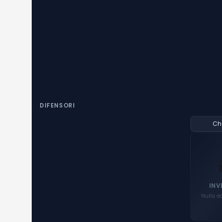
DIFENSORI
Ch
INV
Nulla d