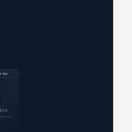
n-su

BILE
egnalare