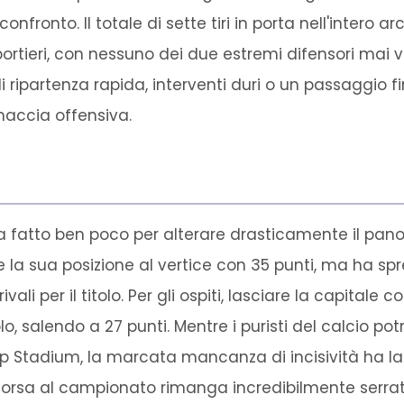
onfronto. Il totale di sette tiri in porta nell'intero
 portieri, con nessuno dei due estremi difensori ma
i ripartenza rapida, interventi duri o un passaggio
accia offensiva.
te ha fatto ben poco per alterare drasticamente il pan
 la sua posizione al vertice con 35 punti, ma ha sp
rivali per il titolo. Per gli ospiti, lasciare la capita
olo, salendo a 27 punti. Mentre i puristi del calcio 
Cup Stadium, la marcata mancanza di incisività ha la
orsa al campionato rimanga incredibilmente serrata 