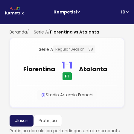
ID
Kompetisi
Beranda
/
Serie A
/
Fiorentina vs Atalanta
Serie A
Regular Season - 38
1
1
-
Fiorentina
Atalanta
FT
Stadio Artemio Franchi
Ulasan
Pratinjau
Pratinjau dan ulasan pertandingan untuk membantu