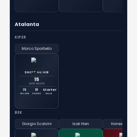
Atalanta
KIPER
Marco Sportiello
SHIFT AKHIR
15
MNT AKHIR
15
91
Starter
Mnt Akhir
Total Mnt
Masuk
BEK
Giorgio Scalvini
Isak Hien
Honest Ahano