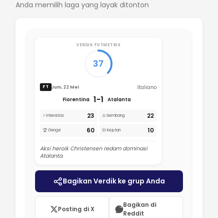
Anda memilih laga yang layak ditonton
VERDIK FUTMETRIX
37
Italiano
Jum, 22 Mei
FT
1-1
Fiorentina
Atalanta
23
22
⚡ Intensitas
⚖️ Seimbang
60
10
🏆 Gengsi
🎲 Kejutan
Aksi heroik Christensen redam dominasi
Atalanta.
Bagikan Verdik ke grup Anda
Bagikan di
Posting di X
Reddit