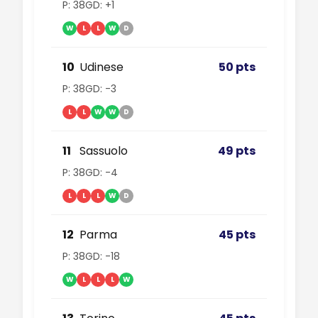
P: 38
GD: +1
W
L
L
W
D
10
Udinese
50 pts
P: 38
GD: -3
L
L
W
W
D
11
Sassuolo
49 pts
P: 38
GD: -4
L
L
L
W
D
12
Parma
45 pts
P: 38
GD: -18
W
L
L
L
W