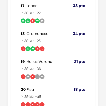
17
Lecce
38 pts
P: 38
GD: -22
W
W
L
W
D
18
Cremonese
34 pts
P: 38
GD: -25
L
W
W
L
L
19
Hellas Verona
21 pts
P: 38
GD: -36
L
D
L
D
D
20
Pisa
18 pts
P: 38
GD: -45
L
L
L
L
L