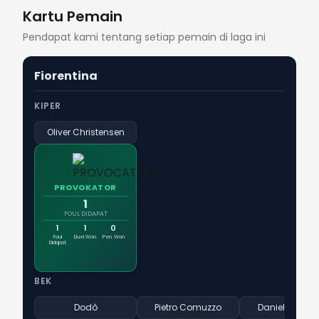
Kartu Pemain
Pendapat kami tentang setiap pemain di laga ini
Fiorentina
KIPER
Oliver Christensen
PROVOKATOR
1
FOUL DIDAPAT
1
1
0
Foul
Duel Won
Pen. Won
Didapat
BEK
Dodô
Pietro Comuzzo
Daniele Rugan