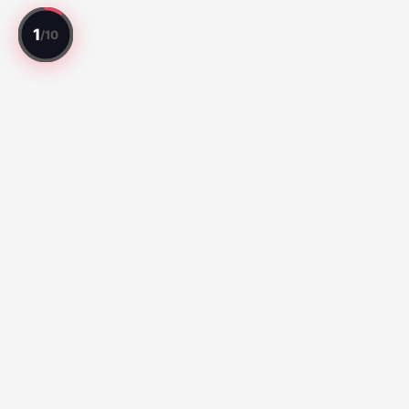
Setiap laga direview. Setiap pemain dinilai.
Laga Teratas
Série A:
Fluminense vs Palmeiras (92)
Santos vs Atletico
Paranaense (65)
Liga MX:
Toluca 3-1 Necaxa (94)
MLS:
Nashville SC vs Inter Miami (76)