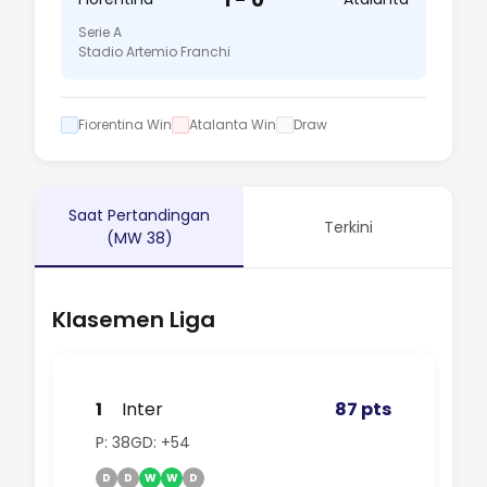
Serie A
Stadio Artemio Franchi
Fiorentina Win
Atalanta Win
Draw
Saat Pertandingan
Terkini
(MW 38)
Klasemen Liga
1
Inter
87 pts
P: 38
GD: +54
D
D
W
W
D