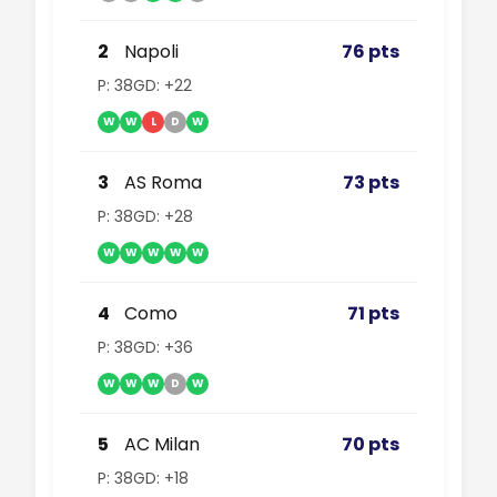
2
Napoli
76 pts
P: 38
GD: +22
W
W
L
D
W
3
AS Roma
73 pts
P: 38
GD: +28
W
W
W
W
W
4
Como
71 pts
P: 38
GD: +36
W
W
W
D
W
5
AC Milan
70 pts
P: 38
GD: +18