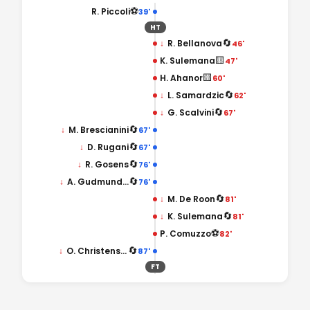
⚽
R. Piccoli
39'
HT
🔄
↓
R. Bellanova
46'
🟨
K. Sulemana
47'
🟨
H. Ahanor
60'
🔄
↓
L. Samardzic
62'
🔄
↓
G. Scalvini
67'
🔄
↓
M. Brescianini
67'
🔄
↓
D. Rugani
67'
🔄
↓
R. Gosens
76'
🔄
↓
A. Gudmundsson
76'
🔄
↓
M. De Roon
81'
🔄
↓
K. Sulemana
81'
⚽
P. Comuzzo
82'
🔄
↓
O. Christensen
87'
FT