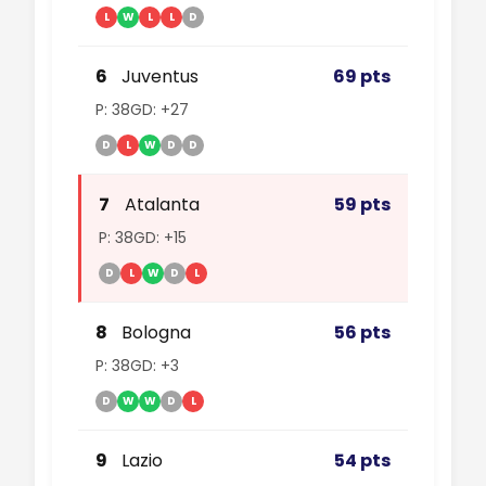
L
W
L
L
D
6
Juventus
69 pts
P: 38
GD: +27
D
L
W
D
D
7
Atalanta
59 pts
P: 38
GD: +15
D
L
W
D
L
8
Bologna
56 pts
P: 38
GD: +3
D
W
W
D
L
9
Lazio
54 pts