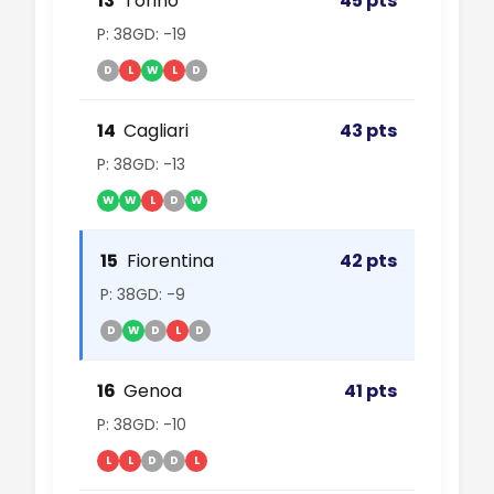
13
Torino
45 pts
P: 38
GD: -19
D
L
W
L
D
14
Cagliari
43 pts
P: 38
GD: -13
W
W
L
D
W
15
Fiorentina
42 pts
P: 38
GD: -9
D
W
D
L
D
16
Genoa
41 pts
P: 38
GD: -10
L
L
D
D
L