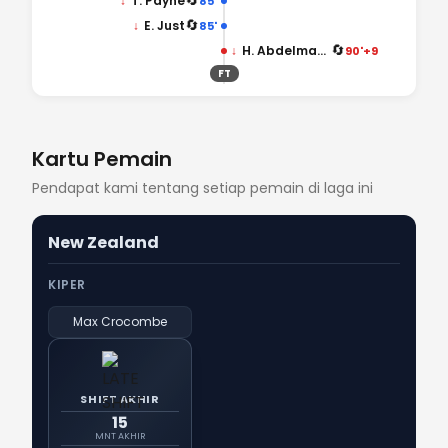
🔄
↓
T. Payne
85'
🔄
↓
E. Just
85'
🔄
↓
H. Abdelmaguid
90'+9
FT
Kartu Pemain
Pendapat kami tentang setiap pemain di laga ini
New Zealand
KIPER
Max Crocombe
SHIFT AKHIR
15
MNT AKHIR