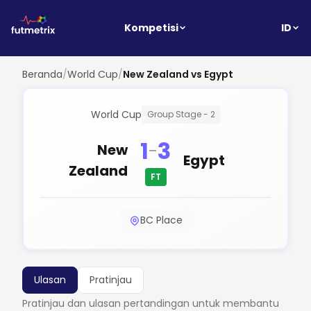
ID
Kompetisi
Beranda
/
World Cup
/
New Zealand vs Egypt
World Cup
Group Stage - 2
1
3
-
New
Egypt
Zealand
FT
BC Place
Ulasan
Pratinjau
Pratinjau dan ulasan pertandingan untuk membantu