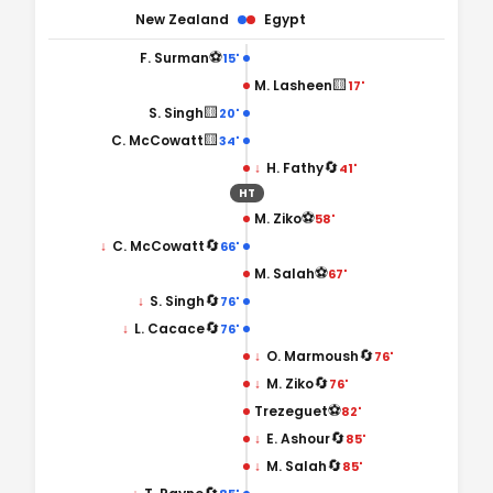
New Zealand
Egypt
⚽
F. Surman
15'
🟨
M. Lasheen
17'
🟨
S. Singh
20'
🟨
C. McCowatt
34'
🔄
↓
H. Fathy
41'
HT
⚽
M. Ziko
58'
🔄
↓
C. McCowatt
66'
⚽
M. Salah
67'
🔄
↓
S. Singh
76'
🔄
↓
L. Cacace
76'
🔄
↓
O. Marmoush
76'
🔄
↓
M. Ziko
76'
⚽
Trezeguet
82'
🔄
↓
E. Ashour
85'
🔄
↓
M. Salah
85'