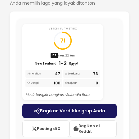
Anda memilih laga yang layak ditonton
VERDIK FUTMETRIX
71
Sen, 22 Jun
FT
1-3
New Zealand
Egypt
47
73
⚡ Intensitas
⚖️ Seimbang
100
0
🏆 Gengsi
🎲 Kejutan
Mesir bangkit bungkam Selandia Baru.
Bagikan Verdik ke grup Anda
Bagikan di
Posting di X
Reddit