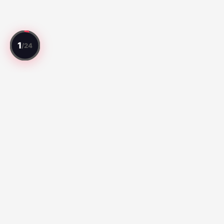
Setiap laga direview. Setiap pemain dinilai.
Laga Teratas
Série A:
Botafogo vs Fluminense (67)
Santos vs Atletico