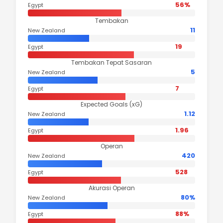
56%
Egypt
Tembakan
11
New Zealand
19
Egypt
Tembakan Tepat Sasaran
5
New Zealand
7
Egypt
Expected Goals (xG)
1.12
New Zealand
1.96
Egypt
Operan
420
New Zealand
528
Egypt
Akurasi Operan
80%
New Zealand
88%
Egypt