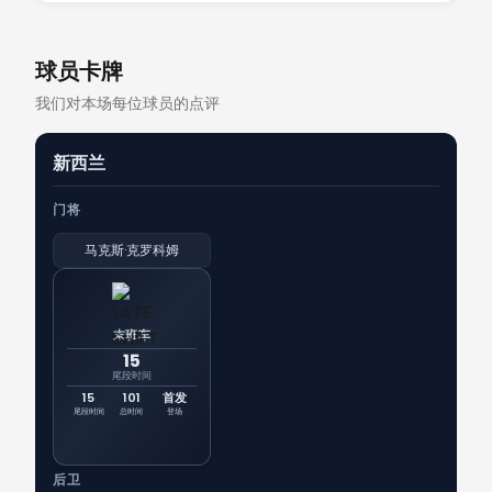
球员卡牌
我们对本场每位球员的点评
新西兰
门将
马克斯·克罗科姆
末班车
15
尾段时间
15
101
首发
尾段时间
总时间
登场
后卫