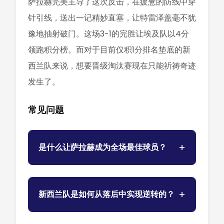
萨拉赫完美主导了这次反击，在疲惫的防线中穿
针引线，送出一记精妙直塞，让特雷泽盖毫不犹
豫地抽射破门。这场3-1的完胜让埃及队以4分
领跑积分榜。而对于目前仅积1分排名垫底的新
西兰队来说，想要晋级淘汰赛现在只能祈祷奇迹
发生了。
常见问题
是什么让萨拉赫成为全场最佳球员？
新西兰队是如何从落后中实现逆转的？