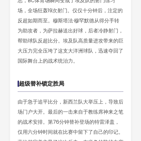
志，BC体育场瞬间变成了埃及队的射门练习
场，全场狂轰19次射门。仅仅十分钟后，注定的
反超如期而至。穆斯塔法·穆罕默德从得分手转
为助攻者，为萨拉赫送出好球，后者冷静射门，
帮助球队反超比分。埃及队高质量进攻带来的巨
大压力完全压垮了这支大洋洲球队，迅速夺回了
国际舞台上的战术统治力。
超级替补锁定胜局
由于急于追平比分，新西兰队大举压上，导致后
场门户大开。最后的一击来自于教练席神来之笔
的战术安排。第76分钟替补登场的特雷泽盖，
仅用六分钟时间就在比赛中留下了自己的印记。