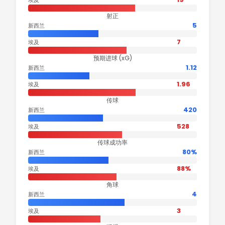
射正
5
新西兰
7
埃及
预期进球 (xG)
1.12
新西兰
1.96
埃及
传球
420
新西兰
528
埃及
传球成功率
80%
新西兰
88%
埃及
角球
4
新西兰
3
埃及