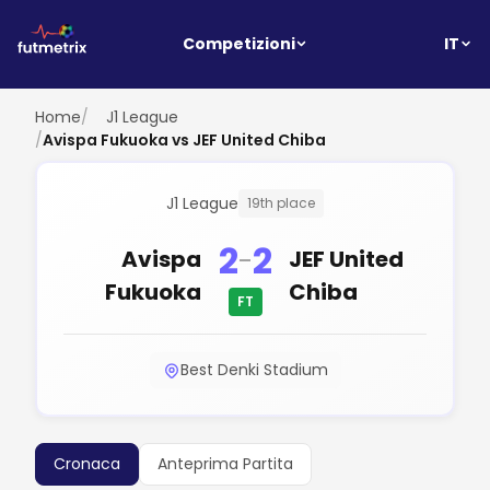
IT
Competizioni
Home
/
J1 League
/
Avispa Fukuoka vs JEF United Chiba
J1 League
19th place
2
2
-
Avispa
JEF United
Fukuoka
Chiba
FT
Best Denki Stadium
Cronaca
Anteprima Partita