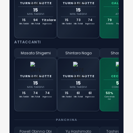
TURNO DI NOTTE
TURNO DI NOTTE
CALAMITA
15
15
79
MIN. TARDIVI
MIN. TARDIVI
ATTIVITÀ
15
94
Titolare
15
73
74
79
73
Min. Tardivi
Min. Totali
Ingresso
Min. Tardivi
Min. Totali
Ingresso
Attività
Passaggi
Due
ATTACCANTI
Masato Shigemi
Shintaro Nago
Shosei Usui
TURNO DI NOTTE
TURNO DI NOTTE
CECCHINO
15
15
50%
MIN. TARDIVI
MIN. TARDIVI
CONVERSIONE
15
74
74
15
61
61
50%
1
Min. Tardivi
Min. Totali
Ingresso
Min. Tardivi
Min. Totali
Ingresso
Conversio
Gol
Ti
ne
PANCHINA
Powell Obinna Obi
Yu Hashimoto
Tashiro Masa