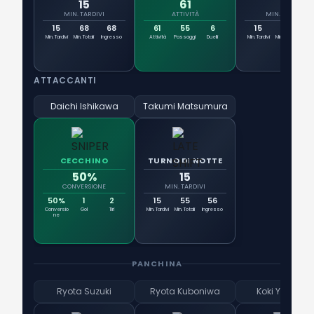
15
61
15
MIN. TARDIVI
ATTIVITÀ
MIN. TARDIVI
15
68
68
61
55
6
15
68
6
Min. Tardivi
Min. Totali
Ingresso
Attività
Passaggi
Duelli
Min. Tardivi
Min. Totali
Ingr
ATTACCANTI
Daichi Ishikawa
Takumi Matsumura
CECCHINO
TURNO DI NOTTE
50%
15
CONVERSIONE
MIN. TARDIVI
50%
1
2
15
55
56
Conversio
Gol
Tiri
Min. Tardivi
Min. Totali
Ingresso
ne
PANCHINA
Ryota Suzuki
Ryota Kuboniwa
Koki Yonekur