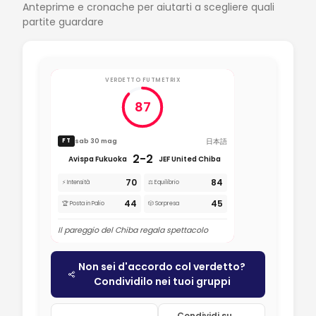
Anteprime e cronache per aiutarti a scegliere quali
partite guardare
VERDETTO FUTMETRIX
87
日本語
sab 30 mag
FT
2-2
Avispa Fukuoka
JEF United Chiba
70
84
⚡ Intensità
⚖️ Equilibrio
44
45
🏆 Posta in Palio
🎲 Sorpresa
Il pareggio del Chiba regala spettacolo
Non sei d'accordo col verdetto?
Condividilo nei tuoi gruppi
Condividi su