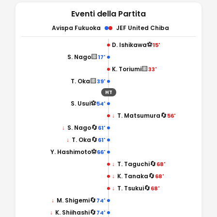
Eventi della Partita
Avispa Fukuoka
JEF United Chiba
⚽
D. Ishikawa
15'
🟨
S. Nago
17'
🟨
K. Toriumi
33'
🟨
T. Oka
39'
HT
⚽
S. Usui
54'
🔄
↓
T. Matsumura
56'
🔄
↓
S. Nago
61'
🔄
↓
T. Oka
61'
⚽
Y. Hashimoto
66'
🔄
↓
T. Taguchi
68'
🔄
↓
K. Tanaka
68'
🔄
↓
T. Tsukui
68'
🔄
↓
M. Shigemi
74'
🔄
↓
K. Shiihashi
74'