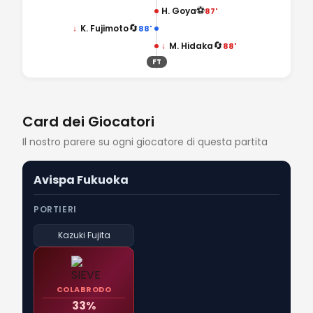
⚽
H. Goya
87'
🔄
↓
K. Fujimoto
88'
🔄
↓
M. Hidaka
88'
FT
Card dei Giocatori
Il nostro parere su ogni giocatore di questa partita
Avispa Fukuoka
PORTIERI
Kazuki Fujita
COLABRODO
33%