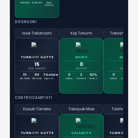
Falli Subiti
Duelli Vinti
Rigori
Ottenuti
DIFENSORI
Issei Takahashi
Koji Toriumi
Takashi Kawa
TURNO DI NOTTE
MURO
MURO
15
0
0
MIN. TARDIVI
SALTATO
SALTATO
15
94
Titolare
0
2
62%
0
2
10
Min. Tardivi
Min. Totali
Ingresso
Saltato
Contrasti
Duello %
Saltato
Contrasti
Duel
CENTROCAMPISTI
Kazuki Tanaka
Takayuki Mae
Taishi Taguch
TURNO DI NOTTE
CALAMITA
TURNO DI NOT