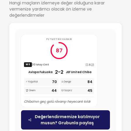
Hangi maçların izlemeye değer olduğuna karar
vermenize yardımcı olacak ön izleme ve
değerlendirmeler
FUTMETRIX KARARI
87
日本語
30 May Cmt
MS
2-2
Avispa Fukuoka
JEF United Chiba
70
84
⚡ Yoğunluk
⚖️ Denge
44
45
🏆 Önem
🎲 Sürpriz
Chiba’nın geç golü rövanşı heyecanlı kıldı
Değerlendirmemize katılmıyor
musun? Grubunla paylaş