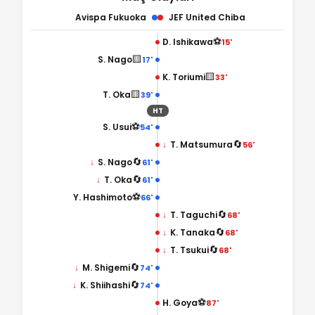
Avispa Fukuoka
JEF United Chiba
⚽
D. Ishikawa
15'
🟨
S. Nago
17'
🟨
K. Toriumi
33'
🟨
T. Oka
39'
HT
⚽
S. Usui
54'
🔄
↓
T. Matsumura
56'
🔄
↓
S. Nago
61'
🔄
↓
T. Oka
61'
⚽
Y. Hashimoto
66'
🔄
↓
T. Taguchi
68'
🔄
↓
K. Tanaka
68'
🔄
↓
T. Tsukui
68'
🔄
↓
M. Shigemi
74'
🔄
↓
K. Shiihashi
74'
⚽
H. Goya
87'