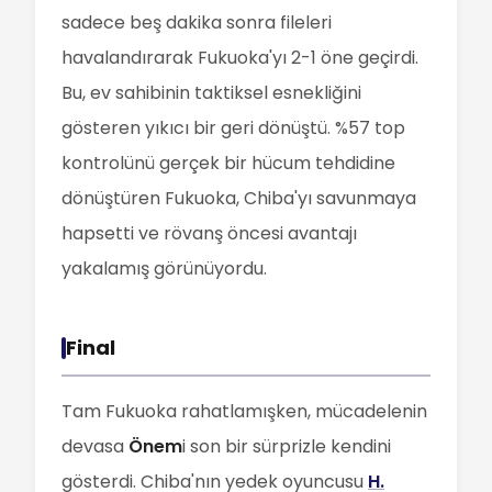
sadece beş dakika sonra fileleri
havalandırarak Fukuoka'yı 2-1 öne geçirdi.
Bu, ev sahibinin taktiksel esnekliğini
gösteren yıkıcı bir geri dönüştü. %57 top
kontrolünü gerçek bir hücum tehdidine
dönüştüren Fukuoka, Chiba'yı savunmaya
hapsetti ve rövanş öncesi avantajı
yakalamış görünüyordu.
Final
Tam Fukuoka rahatlamışken, mücadelenin
devasa
Önem
i son bir sürprizle kendini
gösterdi. Chiba'nın yedek oyuncusu
H.