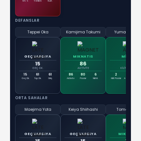
Krt. %
Yenilen
Kurt.
DEFANSLAR
Teppei Oka
Kamijima Takumi
Yuma Tsujiok
GEÇ VARDIYA
MIKNATIS
MİMAR
15
86
2
GEÇ DK.
AKTIVITE
KILIT PASLAR
15
61
61
86
80
6
2
0
5
Geç Dk.
Top. Dk.
Giriş
Aktivite
Paslar
İkili M.
Kilit Paslar
Asistler
Pas 
ORTA SAHALAR
Maejima Yota
Keiya Shiihashi
Tomoya Miki
GEÇ VARDIYA
GEÇ VARDIYA
MIKNATIS