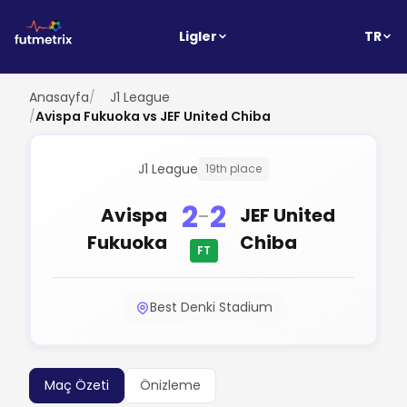
TR
Ligler
Anasayfa
/
J1 League
/
Avispa Fukuoka vs JEF United Chiba
J1 League
19th place
2
2
-
Avispa
JEF United
Fukuoka
Chiba
FT
Best Denki Stadium
Maç Özeti
Önizleme