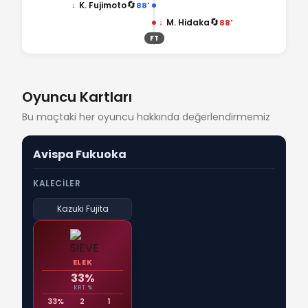
🔄
↓
K. Fujimoto
88'
🔄
↓
M. Hidaka
88'
FT
Oyuncu Kartları
Bu maçtaki her oyuncu hakkında değerlendirmemiz
Avispa Fukuoka
KALECILER
Kazuki Fujita
ELEK
33%
KRT. %
33%
2
1