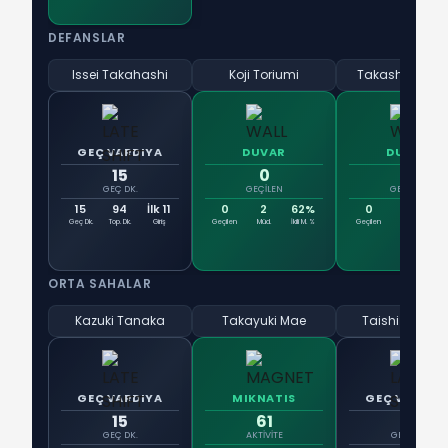
DEFANSLAR
Issei Takahashi
Koji Toriumi
Takashi Kawa
GEÇ VARDIYA
DUVAR
DUVAR
15
0
0
GEÇ DK.
GEÇILEN
GEÇILEN
15
94
İlk 11
0
2
62%
0
2
10
Geç Dk.
Top. Dk.
Giriş
Geçilen
Müd.
İkili M. %
Geçilen
Müd.
İkili
ORTA SAHALAR
Kazuki Tanaka
Takayuki Mae
Taishi Taguch
GEÇ VARDIYA
MIKNATIS
GEÇ VARDIY
15
61
15
GEÇ DK.
AKTIVITE
GEÇ DK.