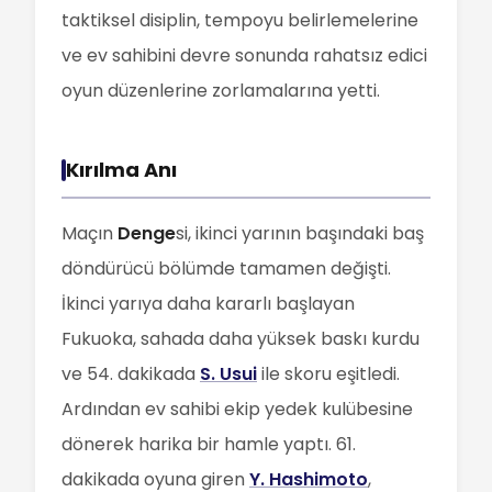
taktiksel disiplin, tempoyu belirlemelerine
ve ev sahibini devre sonunda rahatsız edici
oyun düzenlerine zorlamalarına yetti.
Kırılma Anı
Maçın
Denge
si, ikinci yarının başındaki baş
döndürücü bölümde tamamen değişti.
İkinci yarıya daha kararlı başlayan
Fukuoka, sahada daha yüksek baskı kurdu
ve 54. dakikada
S. Usui
ile skoru eşitledi.
Ardından ev sahibi ekip yedek kulübesine
dönerek harika bir hamle yaptı. 61.
dakikada oyuna giren
Y. Hashimoto
,