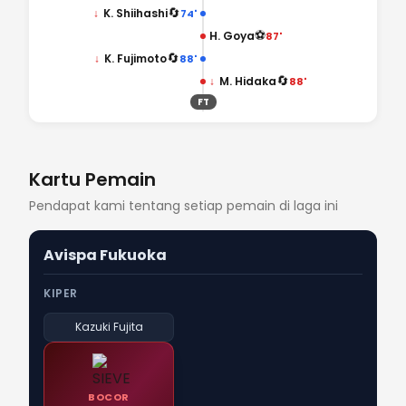
🔄
↓
K. Shiihashi
74'
⚽
H. Goya
87'
🔄
↓
K. Fujimoto
88'
🔄
↓
M. Hidaka
88'
FT
Kartu Pemain
Pendapat kami tentang setiap pemain di laga ini
Avispa Fukuoka
KIPER
Kazuki Fujita
BOCOR