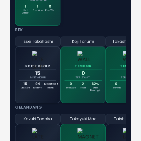
FOUL DIDAPAT
1
1
0
Foul
Duel Won
Pen. Won
Didapat
BEK
Issei Takahashi
Koji Toriumi
Takashi Kawa
SHIFT AKHIR
TEMBOK
TEMBOK
15
0
0
MNT AKHIR
TERLEWATI
TERLEWATI
15
94
Starter
0
2
62%
0
2
10
Mnt Akhir
Total Mnt
Masuk
Terlewati
Tekel
Duel
Terlewati
Tekel
Du
Menang%
Men
GELANDANG
Kazuki Tanaka
Takayuki Mae
Taishi Taguch