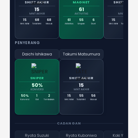
SHIFT AKHIR
MAGNET
SHIFT AKHIR
15
61
15
MNT AKHIR
AKTIVITAS
MNT AKHIR
15
68
68
61
55
6
15
68
6
Mnt Akhir
Total Mnt
Masuk
Aktivitas
Umpan
Duel
Mnt Akhir
Total Mnt
Ma
PENYERANG
Daichi Ishikawa
Takumi Matsumura
SNIPER
SHIFT AKHIR
50%
15
KONVERSI
MNT AKHIR
50%
1
2
15
55
56
Konversi
Gol
Tembakan
Mnt Akhir
Total Mnt
Masuk
CADANGAN
Ryota Suzuki
Ryota Kuboniwa
Koki Yonekur