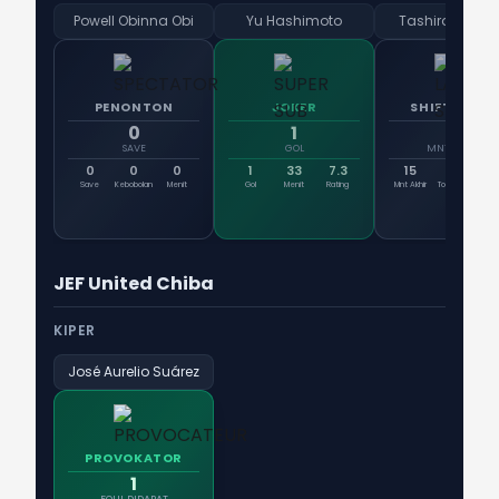
Powell Obinna Obi
Yu Hashimoto
Tashiro Masa
PENONTON
JOKER
SHIFT AKHIR
0
1
15
SAVE
GOL
MNT AKHIR
0
0
0
1
33
7.3
15
0
Sta
Save
Kebobolan
Menit
Gol
Menit
Rating
Mnt Akhir
Total Mnt
Ma
JEF United Chiba
KIPER
José Aurelio Suárez
PROVOKATOR
1