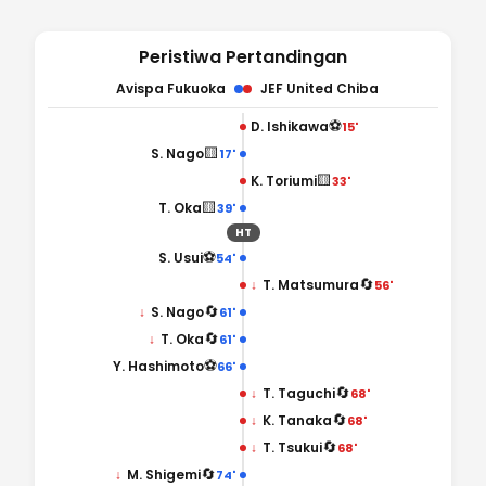
Peristiwa Pertandingan
Avispa Fukuoka
JEF United Chiba
⚽
D. Ishikawa
15'
🟨
S. Nago
17'
🟨
K. Toriumi
33'
🟨
T. Oka
39'
HT
⚽
S. Usui
54'
🔄
↓
T. Matsumura
56'
🔄
↓
S. Nago
61'
🔄
↓
T. Oka
61'
⚽
Y. Hashimoto
66'
🔄
↓
T. Taguchi
68'
🔄
↓
K. Tanaka
68'
🔄
↓
T. Tsukui
68'
🔄
↓
M. Shigemi
74'