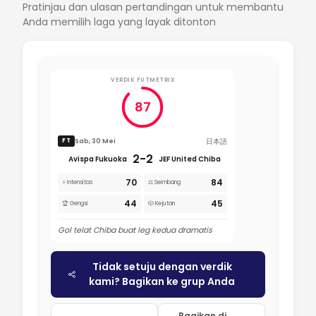
Pratinjau dan ulasan pertandingan untuk membantu
Anda memilih laga yang layak ditonton
VERDIK FUTMETRIX
87
日本語
Sab, 30 Mei
FT
2-2
Avispa Fukuoka
JEF United Chiba
70
84
⚡ Intensitas
⚖️ Seimbang
44
45
🏆 Gengsi
🎲 Kejutan
Gol telat Chiba buat leg kedua dramatis
Tidak setuju dengan verdik
kami? Bagikan ke grup Anda
Bagikan di