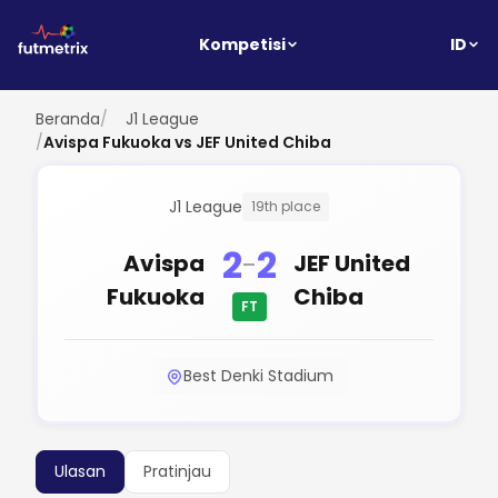
ID
Kompetisi
Beranda
/
J1 League
/
Avispa Fukuoka vs JEF United Chiba
J1 League
19th place
2
2
-
Avispa
JEF United
Fukuoka
Chiba
FT
Best Denki Stadium
Ulasan
Pratinjau