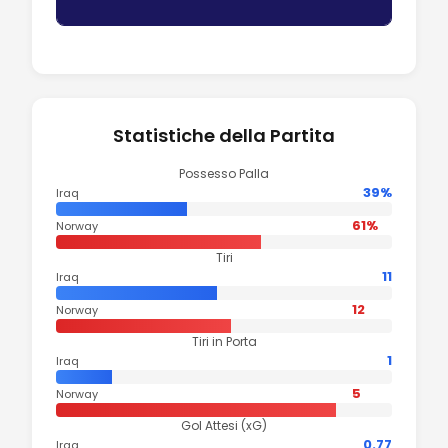
Statistiche della Partita
Possesso Palla
39%
Iraq
61%
Norway
Tiri
11
Iraq
12
Norway
Tiri in Porta
1
Iraq
5
Norway
Gol Attesi (xG)
0.77
Iraq