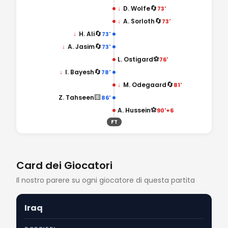
🔄
↓
D. Wolfe
73'
🔄
↓
A. Sorloth
73'
🔄
↓
H. Ali
73'
🔄
↓
A. Jasim
73'
⚽
L. Ostigard
76'
🔄
↓
I. Bayesh
78'
🔄
↓
M. Odegaard
81'
🟨
Z. Tahseen
86'
⚽
A. Hussein
90'+6
FT
Card dei Giocatori
Il nostro parere su ogni giocatore di questa partita
Iraq