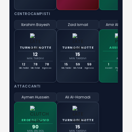
CENTROCAMPISTI
Ibrahim Bayesh
Zaid Ismail
Amir Al-Amma
TURNO DI NOTTE
TURNO DI NOTTE
ASSISTMAN
12
15
1
MIN. TARDIVI
MIN. TARDIVI
ASSIST
12
78
78
15
59
59
1
3
Min. Tardivi
Min. Totali
Ingresso
Min. Tardivi
Min. Totali
Ingresso
Assist
Passaggi
Vo
Chiave
ATTACCANTI
Aymen Hussein
Ali Al-Hamadi
EROE DECISIVO
TURNO DI NOTTE
90
15
MIN. DEL GOL
MIN. TARDIVI