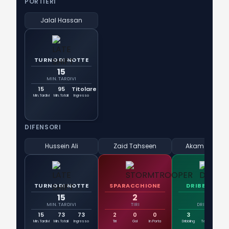
PORTIERI
Jalal Hassan
TURNO DI NOTTE
15
MIN. TARDIVI
15
95
Titolare
Min. Tardivi
Min. Totali
Ingresso
DIFENSORI
Hussein Ali
Zaid Tahseen
Akam Hashe
TURNO DI NOTTE
SPARACCHIONE
DRIBBLATOR
15
2
3
MIN. TARDIVI
TIRI
DRIBBLING
15
73
73
2
0
0
3
3
10
Min. Tardivi
Min. Totali
Ingresso
Tiri
Gol
In Porta
Dribbling
Tentativi
Succ