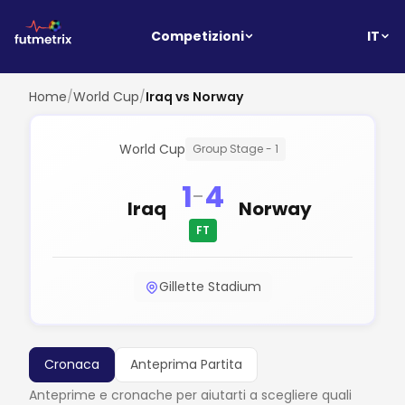
IT
Competizioni
Home
/
World Cup
/
Iraq vs Norway
World Cup
Group Stage - 1
1
4
-
Iraq
Norway
FT
Gillette Stadium
Cronaca
Anteprima Partita
Anteprime e cronache per aiutarti a scegliere quali