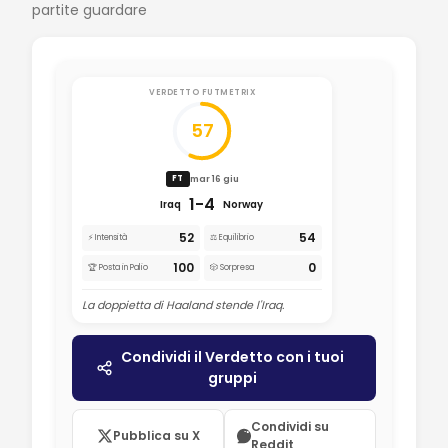
partite guardare
VERDETTO FUTMETRIX
57
mar 16 giu
FT
1-4
Iraq
Norway
52
54
⚡ Intensità
⚖️ Equilibrio
100
0
🏆 Posta in Palio
🎲 Sorpresa
La doppietta di Haaland stende l'Iraq.
Condividi il Verdetto con i tuoi
gruppi
Condividi su
Pubblica su X
Reddit