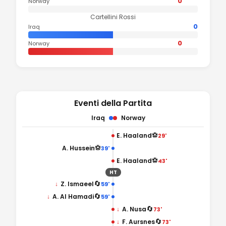
0
Norway
Cartellini Rossi
0
Iraq
0
Norway
Eventi della Partita
Iraq
Norway
⚽
E. Haaland
29'
⚽
A. Hussein
39'
⚽
E. Haaland
43'
HT
🔄
↓
Z. Ismaeel
59'
🔄
↓
A. Al Hamadi
59'
🔄
↓
A. Nusa
73'
🔄
↓
F. Aursnes
73'