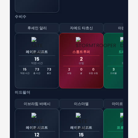
수비수
후세인 알리
자예드 타흐신
아캄 하심
레이트 시프트
스톰트루퍼
드리블러
15
2
3
막판 시간
슈팅
드리블
15
73
73
2
0
0
3
3
10
막판 시간
총 시간
출전
슈팅
골
유효 슈팅
드리블
시도
성
미드필더
이브라힘 바예시
이스마엘
아미르 알 아마
레이트 시프트
레이트 시프트
프로바이더
12
15
1