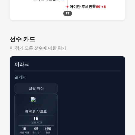
⚽
아이만 후세인
90'+6
FT
선수 카드
이 경기 모든 선수에 대한 평가
이라크
골키퍼
잘랄 하산
레이트 시프트
15
막판 시간
15
95
선발
막판 시간
총 시간
출전