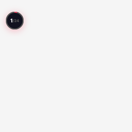
모든 경기를 리뷰. 모든 선수를 평가.
베스트 경기
Série A:
Santos vs Atletico Paranaense (65)
Flamengo vs
Vitoria (64)