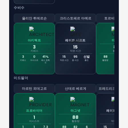
수비수
율리안 뤼에르손
크리스토페르 아예르
토르비에른 헤
아키텍트
레이트 시프트
마그넷
3
15
88
키패스
막판 시간
활동량
3
0
41%
15
95
선발
88
84
키패스
어시스트
패스 정확
막판 시간
총 시간
출전
활동량
패스
경
도
미드필더
마르틴 외데고르
산데르 베르게
프로바이더
마그넷
레이트 시프트
1
88
15
어시스트
활동량
막판 시간
1
1
7.3
88
82
6
15
73
7