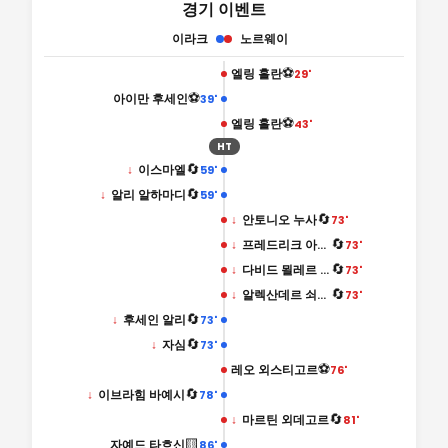
경기 이벤트
이라크
노르웨이
⚽
엘링 홀란
29'
⚽
아이만 후세인
39'
⚽
엘링 홀란
43'
HT
🔄
↓
이스마엘
59'
🔄
↓
알리 알하마디
59'
🔄
↓
안토니오 누사
73'
🔄
↓
프레드리크 아우르스네스
73'
🔄
↓
다비드 묄레르 볼페
73'
🔄
↓
알렉산데르 쇠를로트
73'
🔄
↓
후세인 알리
73'
🔄
↓
자심
73'
⚽
레오 외스티고르
76'
🔄
↓
이브라힘 바예시
78'
🔄
↓
마르틴 외데고르
81'
🟨
자예드 타흐신
86'