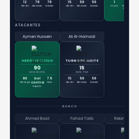
12
78
78
15
59
59
1
3
Min. fim
Min totais
Entrada
Min. fim
Min totais
Entrada
Assist.
Passes
No
Chave
ATACANTES
Aymen Hussein
Ali Al-Hamadi
HERÓI DECISIVO
TURNO DA NOITE
90
15
MIN DO GOL
MIN. FIM
90
Gol
7.5
15
59
59
contra
Min do gol
Nota
Min. fim
Min totais
Entrada
Impacto
BANCO
Ahmed Basil
Fahad Talib
Rebin Sulaka