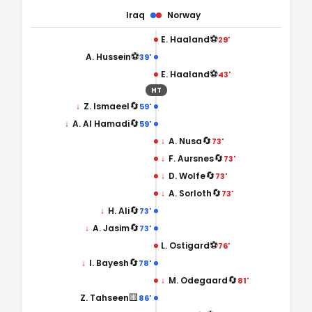
Iraq
Norway
⚽
E. Haaland
29'
⚽
A. Hussein
39'
⚽
E. Haaland
43'
HT
🔄
↓
Z. Ismaeel
59'
🔄
↓
A. Al Hamadi
59'
🔄
↓
A. Nusa
73'
🔄
↓
F. Aursnes
73'
🔄
↓
D. Wolfe
73'
🔄
↓
A. Sorloth
73'
🔄
↓
H. Ali
73'
🔄
↓
A. Jasim
73'
⚽
L. Ostigard
76'
🔄
↓
I. Bayesh
78'
🔄
↓
M. Odegaard
81'
🟨
Z. Tahseen
86'