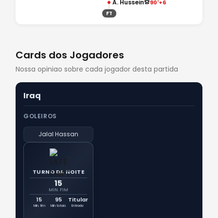
⚽
A. Hussein
90'+6
FT
Cards dos Jogadores
Nossa opiniao sobre cada jogador desta partida
Iraq
GOLEIROS
Jalal Hassan
TURNO DA NOITE
15
MIN. FIM
15
95
Titular
Min. fim
Min totais
Entrada