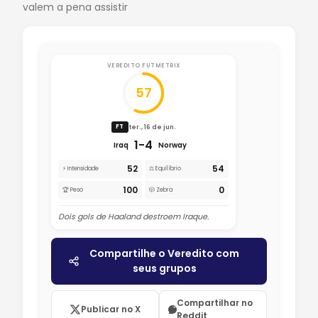
valem a pena assistir
VEREDITO FUTMETRIX
57
ter., 16 de jun.
FT
1-4
Iraq
Norway
52
54
⚡ Intensidade
⚖️ Equilíbrio
100
0
🏆 Peso
🎲 Zebra
Dois gols de Haaland destroem Iraque.
Compartilhe o Veredito com
seus grupos
Compartilhar no
Publicar no X
Reddit