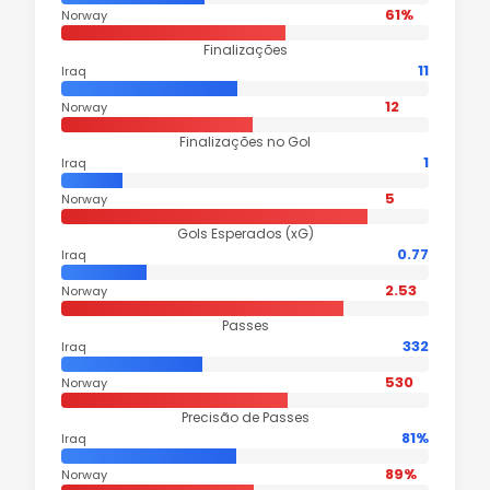
61%
Norway
Finalizações
11
Iraq
12
Norway
Finalizações no Gol
1
Iraq
5
Norway
Gols Esperados (xG)
0.77
Iraq
2.53
Norway
Passes
332
Iraq
530
Norway
Precisão de Passes
81%
Iraq
89%
Norway