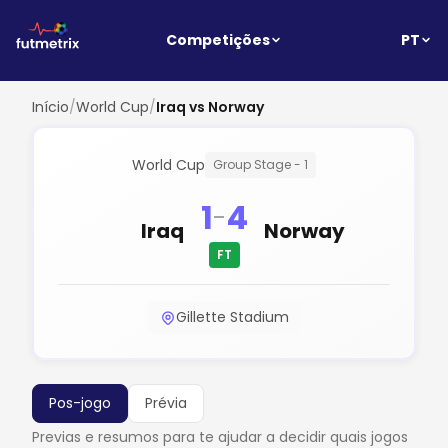
PT
Competições
Início
/
World Cup
/
Iraq vs Norway
World Cup
Group Stage - 1
1
4
-
Iraq
Norway
FT
Gillette Stadium
Pos-jogo
Prévia
Previas e resumos para te ajudar a decidir quais jogos