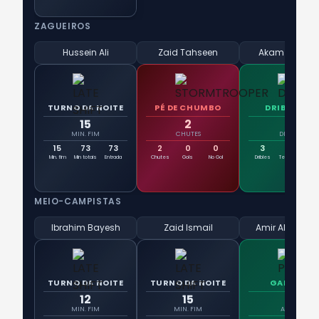
ZAGUEIROS
Hussein Ali
Zaid Tahseen
Akam Hashe
TURNO DA NOITE
PÉ DE CHUMBO
DRIBLADOR
15
2
3
MIN. FIM
CHUTES
DRIBLES
15
73
73
2
0
0
3
3
10
Min. fim
Min totais
Entrada
Chutes
Gols
No Gol
Dribles
Tentativa
Suc
s
MEIO-CAMPISTAS
Ibrahim Bayesh
Zaid Ismail
Amir Al-Amma
TURNO DA NOITE
TURNO DA NOITE
GARÇOM
12
15
1
MIN. FIM
MIN. FIM
ASSIST.