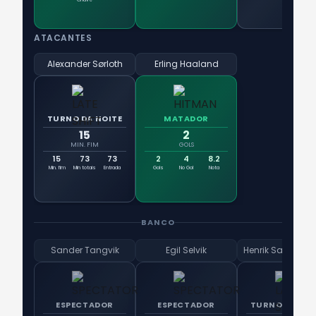
ATACANTES
Alexander Sørloth
Erling Haaland
TURNO DA NOITE
MATADOR
15
2
MIN. FIM
GOLS
15
73
73
2
4
8.2
Min. fim
Min totais
Entrada
Gols
No Gol
Nota
BANCO
Sander Tangvik
Egil Selvik
ESPECTADOR
ESPECTADOR
TURNO DA NOI