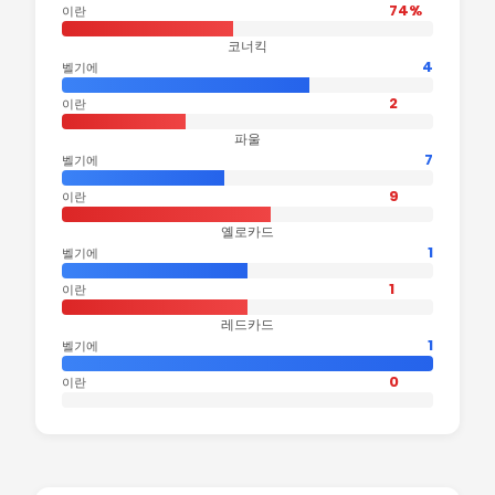
74%
이란
코너킥
4
벨기에
2
이란
파울
7
벨기에
9
이란
옐로카드
1
벨기에
1
이란
레드카드
1
벨기에
0
이란