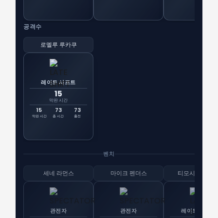
공격수
로멜루 루카쿠
레이트 시프트
15
막판 시간
15
73
73
막판 시간
총 시간
출전
벤치
세네 라먼스
마이크 펜더스
티모시 카스타
관전자
관전자
레이트 시프트