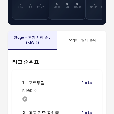
0
0
0
0
0
0
15
28
선
세이브
실점
출전 시간
세이브
실점
출전 시간
막판 시간
총 시간
출
Stage - 경기 시점 순위
Stage - 현재 순위
(MW 2)
리그 순위표
1
포르투갈
1 pts
P: 1
GD: 0
D
2
콩고 민주 공화국
1 pts