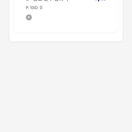
P: 1
GD: 0
D