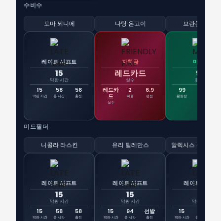
수비수
토마 뫼니에
나탕 은고이
브란돈 메헬레
레이트 시프트
자책골
마그넷
15
레드카드
99
막판 시간
실수
활동량
15
58
58
레드카
2
6.9
99
87
1
드
막판 시간
총 시간
출전
파울
평점
활동량
패스
경
실수
미드필더
니콜라 라스킨
유리 틸레만스
알렉시스 살레마키
레이트 시프트
레이트 시프트
레이트 시프트
15
15
15
막판 시간
막판 시간
막판 시간
15
58
58
15
94
선발
15
58
5
막판 시간
총 시간
출전
막판 시간
총 시간
출전
막판 시간
총 시간
출