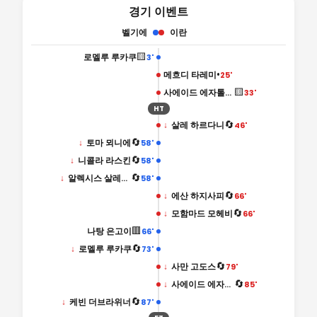
경기 이벤트
벨기에
이란
🟨
로멜루 루카쿠
3'
•
메흐디 타레미
25'
🟨
사에이드 에자톨라히
33'
HT
🔄
↓
살레 하르다니
46'
🔄
↓
토마 뫼니에
58'
🔄
↓
니콜라 라스킨
58'
🔄
↓
알렉시스 살레마키어스
58'
🔄
↓
에산 하지사피
66'
🔄
↓
모함마드 모헤비
66'
🟥
나탕 은고이
66'
🔄
↓
로멜루 루카쿠
73'
🔄
↓
사만 고도스
79'
🔄
↓
사에이드 에자톨라히
85'
🔄
↓
케빈 더브라위너
87'