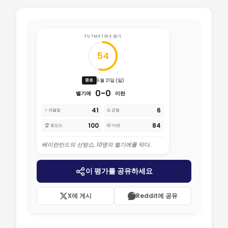
FUTMETRIX 평가
54
6월 21일 (일)
종료
0-0
벨기에
이란
41
6
⚡ 격렬함
⚖️ 균형
100
84
🏆 중요도
🎲 이변
베이란반드의 선방쇼, 10명의 벨기에를 막다.
이 평가를 공유하세요
X에 게시
Reddit에 공유