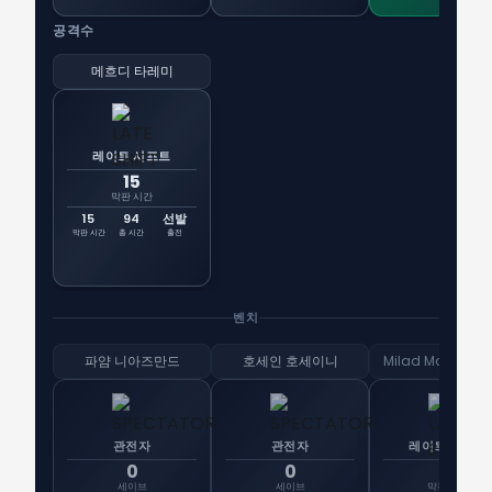
공격수
메흐디 타레미
레이트 시프트
15
막판 시간
15
94
선발
막판 시간
총 시간
출전
벤치
파얌 니아즈만드
호세인 호세이니
Milad Mohamm
관전자
관전자
레이트 시프트
0
0
15
세이브
세이브
막판 시간