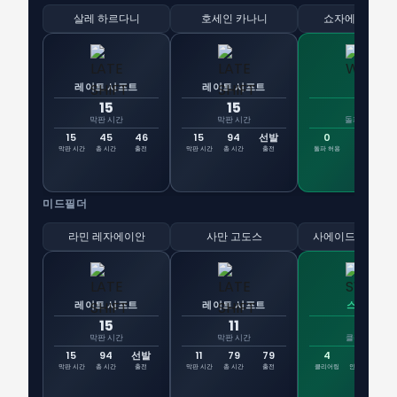
살레 하르다니
호세인 카나니
쇼자에 칼릴자
레이트 시프트
레이트 시프트
벽
15
15
0
막판 시간
막판 시간
돌파 허용
15
45
46
15
94
선발
0
4
7
막판 시간
총 시간
출전
막판 시간
총 시간
출전
돌파 허용
태클
경합
미드필더
라민 레자에이안
사만 고도스
사에이드 에자톨
레이트 시프트
레이트 시프트
스위퍼
15
11
4
막판 시간
막판 시간
클리어링
15
94
선발
11
79
79
4
4
막판 시간
총 시간
출전
막판 시간
총 시간
출전
클리어링
인터셉트
블