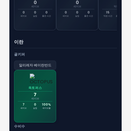
0
0
15
세이브
세이브
막판 시간
0
0
0
0
0
0
15
36
선
세이브
실점
출전 시간
세이브
실점
출전 시간
막판 시간
총 시간
출
이란
골키퍼
알리레자 베이란반드
옥토퍼스
7
세이브
7
0
100%
세이브
실점
세이브율
수비수