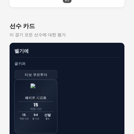
FT
선수 카드
이 경기 모든 선수에 대한 평가
벨기에
골키퍼
티보 쿠르투아
레이트 시프트
15
막판 시간
15
94
선발
막판 시간
총 시간
출전