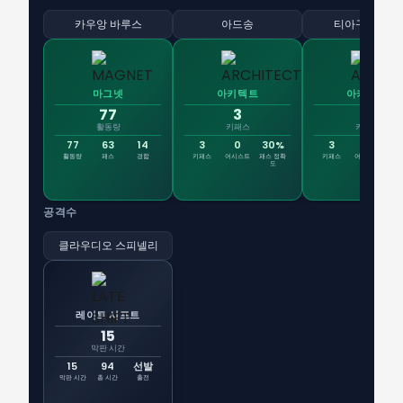
카우앙 바루스
아드송
티아구 멘데스
마그넷
아키텍트
아키텍트
77
3
3
활동량
키패스
키패스
77
63
14
3
0
30%
3
0
6
활동량
패스
경합
키패스
어시스트
패스 정확
키패스
어시스트
패스
도
공격수
클라우디오 스피넬리
레이트 시프트
15
막판 시간
15
94
선발
막판 시간
총 시간
출전