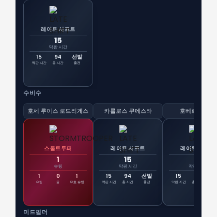
레이트 시프트
15
막판 시간
15
94
선발
막판 시간
총 시간
출전
수비수
호세 루이스 로드리게스
카를로스 쿠에스타
호베르트 헤난
스톰트루퍼
레이트 시프트
레이트 시프트
1
15
15
슈팅
막판 시간
막판 시간
1
0
1
15
94
선발
15
94
선
슈팅
골
유효 슈팅
막판 시간
총 시간
출전
막판 시간
총 시간
출
미드필더