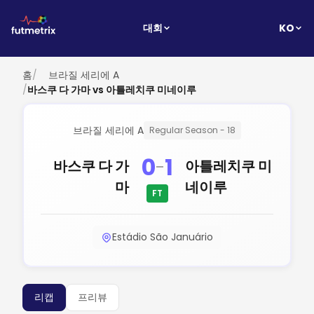
KO
대회
홈
/
브라질 세리에 A
/
바스쿠 다 가마 vs 아틀레치쿠 미네이루
브라질 세리에 A
Regular Season - 18
0
1
-
바스쿠 다 가
아틀레치쿠 미
마
네이루
FT
Estádio São Januário
리캡
프리뷰