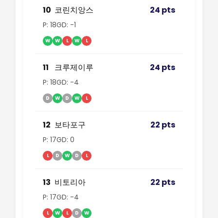
10
코린치앙스
24 pts
P: 18
GD: -1
W
W
L
W
L
11
크루제이루
24 pts
P: 18
GD: -4
D
W
D
W
L
12
보타포구
22 pts
P: 17
GD: 0
L
D
W
D
L
13
비토리아
22 pts
P: 17
GD: -4
L
W
L
D
W