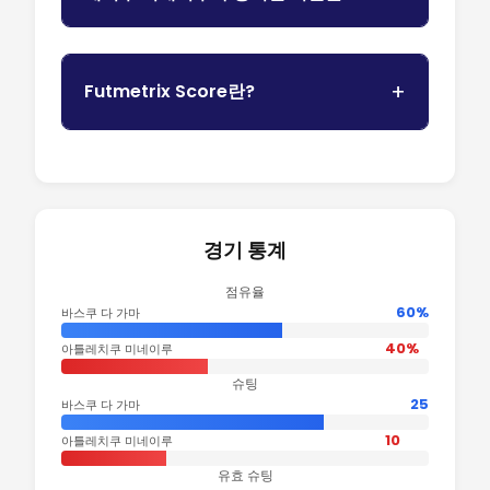
Futmetrix Score란?
경기 통계
점유율
60%
바스쿠 다 가마
40%
아틀레치쿠 미네이루
슈팅
25
바스쿠 다 가마
10
아틀레치쿠 미네이루
유효 슈팅