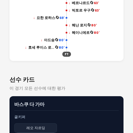
🔄
↓
베르나르드
63'
🔄
↓
빅토르 우구
63'
🔄
↓
요한 로하스
69'
🔄
↓
헤난 로지
80'
🔄
↓
헤이니에르
80'
🔄
↓
아드송
80'
🔄
↓
호세 루이스 로드리게스
80'
FT
선수 카드
이 경기 모든 선수에 대한 평가
바스쿠 다 가마
골키퍼
레오 자르딩