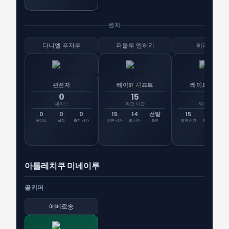
벤치
다니엘 푸자투
파울루 엔히키
히케우미
관전자
레이트 시프트
레이트 시프트
0
15
15
세이브
막판 시간
막판 시간
0
0
0
15
14
선발
15
0
선
세이브
실점
출전 시간
막판 시간
총 시간
출전
막판 시간
총 시간
출
아틀레치쿠 미네이루
골키퍼
에베르송