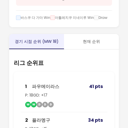
바스쿠 다 가마 Win
아틀레치쿠 미네이루 Win
Draw
경기 시점 순위 (MW 18)
현재 순위
리그 순위표
1
파우메이라스
41 pts
P: 18
GD: +17
W
W
D
D
D
2
플라멩구
34 pts