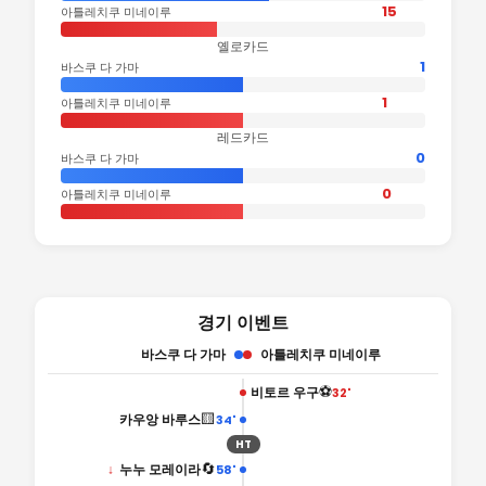
15
아틀레치쿠 미네이루
옐로카드
1
바스쿠 다 가마
1
아틀레치쿠 미네이루
레드카드
0
바스쿠 다 가마
0
아틀레치쿠 미네이루
경기 이벤트
바스쿠 다 가마
아틀레치쿠 미네이루
⚽
비토르 우구
32'
🟨
카우앙 바루스
34'
HT
🔄
↓
누누 모레이라
58'