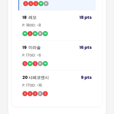
L
L
L
W
D
18
레모
18 pts
P: 18
GD: -8
W
L
W
D
W
19
미라솔
16 pts
P: 17
GD: -6
L
W
L
D
W
20
샤페코엔시
9 pts
P: 17
GD: -16
L
L
L
D
L