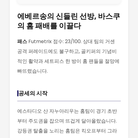
에베르송의 신들린 선방, 바스쿠
의 홈 패배를 이끌다
패스
Futmetrix 점수: 23/100. 상대 팀의 거센
공격 퍼레이드에도 불구하고, 골키퍼의 기념비
적인 활약과 세트피스 한 방이 홈 팬들을 절망에
빠뜨렸습니다.
공세의 시작
에스타디오 산 자누아리우는 홈팀이 경기 초반
부터 주도권을 잡으며 뜨겁게 달아올랐습니다.
강등권 탈출을 노리는 홈팀은 킥오프부터 그라