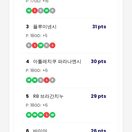
P: 17
GD: +15
W
L
D
W
D
3
플루미넨시
31 pts
P: 18
GD: +5
D
L
W
D
L
4
아틀레치쿠 파라나엔시
30 pts
P: 18
GD: +6
W
W
D
L
D
5
RB 브라간치누
29 pts
P: 18
GD: +6
W
W
W
L
W
6
바이아
26 pts