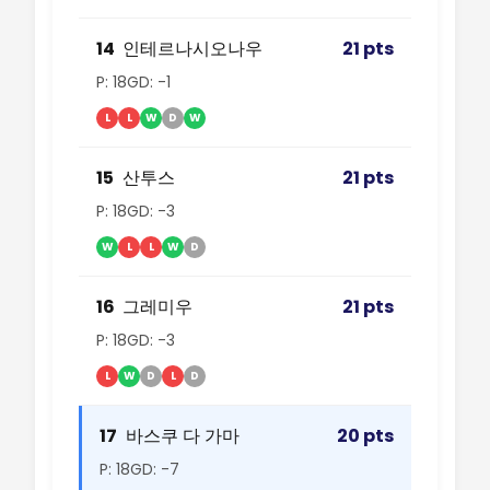
14
인테르나시오나우
21 pts
P: 18
GD: -1
L
L
W
D
W
15
산투스
21 pts
P: 18
GD: -3
W
L
L
W
D
16
그레미우
21 pts
P: 18
GD: -3
L
W
D
L
D
17
바스쿠 다 가마
20 pts
P: 18
GD: -7