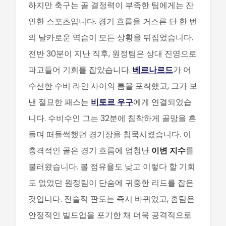
하지만 축구는 골 결정력이 부족한 팀에게는 잔
인한 스포츠입니다. 경기 흐름을 거스른 단 한 번
의 날카로운 역습이 모든 상황을 뒤집었습니다.
전반 30분이 지난 직후, 원정팀은 상대 진영으로
파고들어 기회를 잡았습니다.
베르나르드
가 어
수선한 수비 라인 사이의 틈을 포착했고, 그가 보
낸 절묘한 패스는
비토르 우구
에게 연결되었습
니다. 수비수인 그는 32분에 침착하게 골망을 흔
들며 떠들썩했던 경기장을 침묵시켰습니다. 이
충격적인 골은 경기 흐름에 엄청난
이변 지수
를
불러왔습니다. 볼 점유율도 낮고 이렇다 할 기회
도 없었던 원정팀이 단숨에 귀중한 리드를 잡은
것입니다. 전술적 판도는 즉시 바뀌었고, 홈팀은
안정적인 빌드업을 포기한 채 더욱 공격적으로