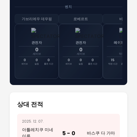
벤치
가브리에우 데우핑
로베르트
비투르
관전자
관전자
레이트 시프트
0
0
15
세이브
세이브
막판 시간
0
0
0
0
0
0
15
0
선
세이브
실점
출전 시간
세이브
실점
출전 시간
막판 시간
총 시간
출
상대 전적
2025. 12. 07.
아틀레치쿠 미네
5 - 0
바스쿠 다 가마
이루