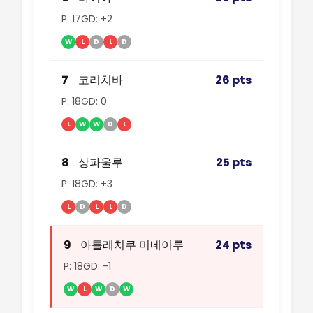
P: 17
GD: +2
W
L
D
L
D
7
코리치바
26 pts
P: 18
GD: 0
L
W
W
D
L
8
상파울루
25 pts
P: 18
GD: +3
L
D
L
L
D
9
아틀레치쿠 미네이루
24 pts
P: 18
GD: -1
W
L
W
D
W