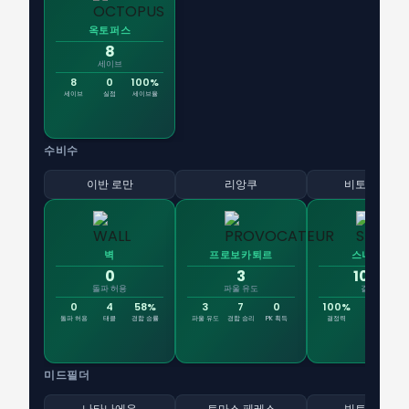
옥토퍼스
8
세이브
8
0
100%
세이브
실점
세이브율
수비수
이반 로만
리앙쿠
비토르 우구
벽
프로보카퇴르
스나이퍼
0
3
100%
돌파 허용
파울 유도
결정력
0
4
58%
3
7
0
100%
1
돌파 허용
태클
경합 승률
파울 유도
경합 승리
PK 획득
결정력
골
슈
미드필더
나타나에우
토마스 페레스
빅토르 우구