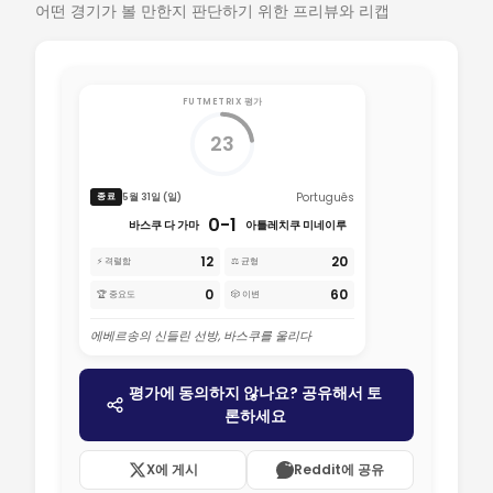
어떤 경기가 볼 만한지 판단하기 위한 프리뷰와 리캡
FUTMETRIX 평가
23
Português
5월 31일 (일)
종료
0-1
바스쿠 다 가마
아틀레치쿠 미네이루
12
20
⚡ 격렬함
⚖️ 균형
0
60
🏆 중요도
🎲 이변
에베르송의 신들린 선방, 바스쿠를 울리다
평가에 동의하지 않나요? 공유해서 토
론하세요
X에 게시
Reddit에 공유