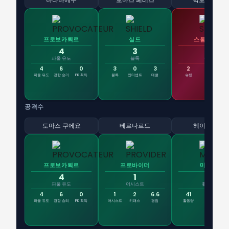
프로보카퇴르
실드
스톰트루퍼
4
3
2
파울 유도
블록
슈팅
4
6
0
3
0
3
2
0
파울 유도
경합 승리
PK 획득
블록
인터셉트
태클
슈팅
골
유효
공격수
토마스 쿠에요
베르나르드
헤이니에르
프로보카퇴르
프로바이더
마그넷
4
1
41
파울 유도
어시스트
활동량
4
6
0
1
2
6.6
41
31
1
파울 유도
경합 승리
PK 획득
어시스트
키패스
평점
활동량
패스
경