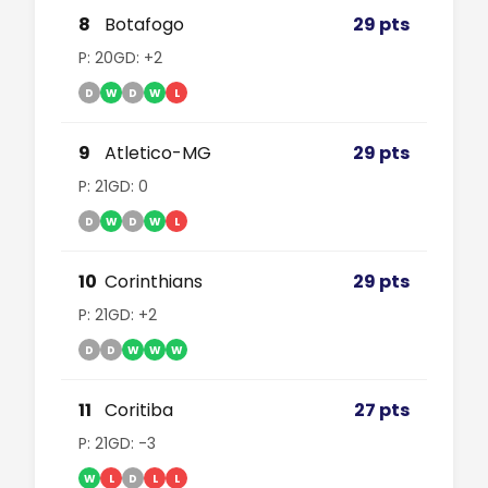
8
Botafogo
29 pts
P: 20
GD: +2
D
W
D
W
L
9
Atletico-MG
29 pts
P: 21
GD: 0
D
W
D
W
L
10
Corinthians
29 pts
P: 21
GD: +2
D
D
W
W
W
11
Coritiba
27 pts
P: 21
GD: -3
W
L
D
L
L