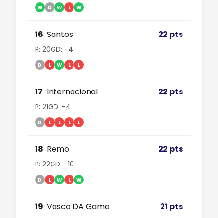
W
D
W
L
W
16
Santos
22 pts
P: 20
GD: -4
D
L
W
L
L
17
Internacional
22 pts
P: 21
GD: -4
D
L
L
L
L
18
Remo
22 pts
P: 22
GD: -10
D
L
W
L
W
19
Vasco DA Gama
21 pts