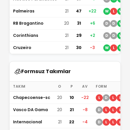
Palmeiras
21
47
+22
W
L
W
W
RB Bragantino
20
31
+6
D
D
W
W
Corinthians
21
29
+2
D
D
W
W
Cruzeiro
21
30
-3
W
L
W
D
🧊
Formsuz Takımlar
TAKIM
O
P
AV
FORM
Chapecoense-sc
20
10
-22
L
D
L
L
L
Vasco DA Gama
20
21
-8
D
L
L
L
L
Internacional
21
22
-4
D
L
L
L
L