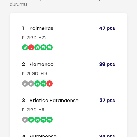
durumu
1
Palmeiras
47 pts
P: 21
GD: +22
W
L
W
W
W
2
Flamengo
39 pts
P: 20
GD: +19
D
D
W
W
L
3
Atletico Paranaense
37 pts
P: 21
GD: +9
D
W
W
W
W
4
Fluminense
34 pts