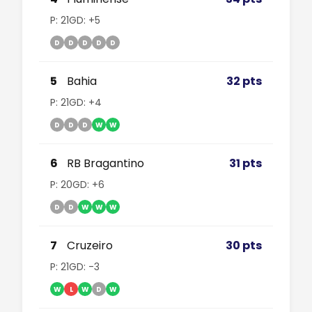
P: 21
GD: +5
D
D
D
D
D
5
Bahia
32 pts
P: 21
GD: +4
D
D
D
W
W
6
RB Bragantino
31 pts
P: 20
GD: +6
D
D
W
W
W
7
Cruzeiro
30 pts
P: 21
GD: -3
W
L
W
D
W