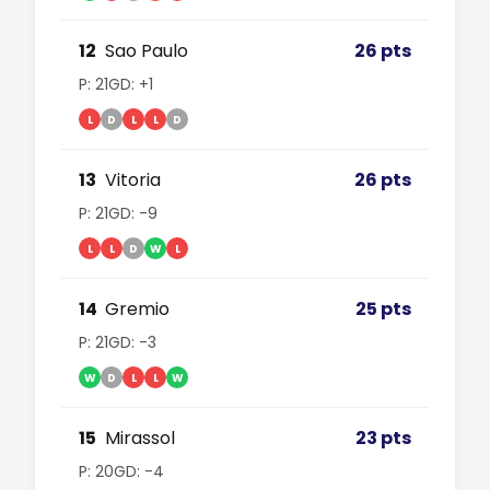
12
Sao Paulo
26 pts
P: 21
GD: +1
L
D
L
L
D
13
Vitoria
26 pts
P: 21
GD: -9
L
L
D
W
L
14
Gremio
25 pts
P: 21
GD: -3
W
D
L
L
W
15
Mirassol
23 pts
P: 20
GD: -4