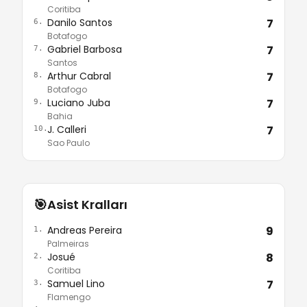
Coritiba
Danilo Santos
7
6.
Botafogo
Gabriel Barbosa
7
7.
Santos
Arthur Cabral
7
8.
Botafogo
Luciano Juba
7
9.
Bahia
J. Calleri
7
10.
Sao Paulo
🎯
Asist Kralları
Andreas Pereira
9
1.
Palmeiras
Josué
8
2.
Coritiba
Samuel Lino
7
3.
Flamengo