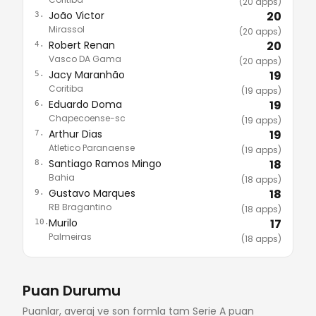
(20 apps)
João Victor
20
3.
Mirassol
(20 apps)
Robert Renan
20
4.
Vasco DA Gama
(20 apps)
Jacy Maranhão
19
5.
Coritiba
(19 apps)
Eduardo Doma
19
6.
Chapecoense-sc
(19 apps)
Arthur Dias
19
7.
Atletico Paranaense
(19 apps)
Santiago Ramos Mingo
18
8.
Bahia
(18 apps)
Gustavo Marques
18
9.
RB Bragantino
(18 apps)
Murilo
17
10.
Palmeiras
(18 apps)
Puan Durumu
Puanlar, averaj ve son formla tam Serie A puan