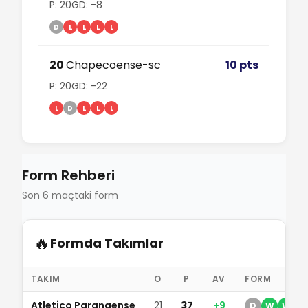
P: 20
GD: -8
D
L
L
L
L
20
Chapecoense-sc
10 pts
P: 20
GD: -22
L
D
L
L
L
Form Rehberi
Son 6 maçtaki form
🔥
Formda Takımlar
TAKIM
O
P
AV
FORM
Atletico Paranaense
21
37
+9
D
W
W
W