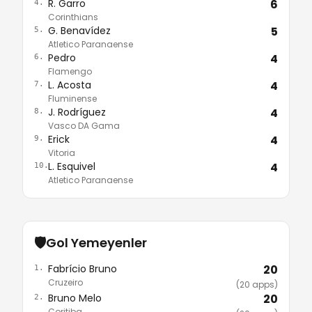
R. Garro
6
4.
Corinthians
G. Benavídez
5
5.
Atletico Paranaense
Pedro
4
6.
Flamengo
L. Acosta
4
7.
Fluminense
J. Rodríguez
4
8.
Vasco DA Gama
Erick
4
9.
Vitoria
L. Esquivel
4
10.
Atletico Paranaense
🛡️
Gol Yemeyenler
Fabrício Bruno
20
1.
Cruzeiro
(20 apps)
Bruno Melo
20
2.
Coritiba