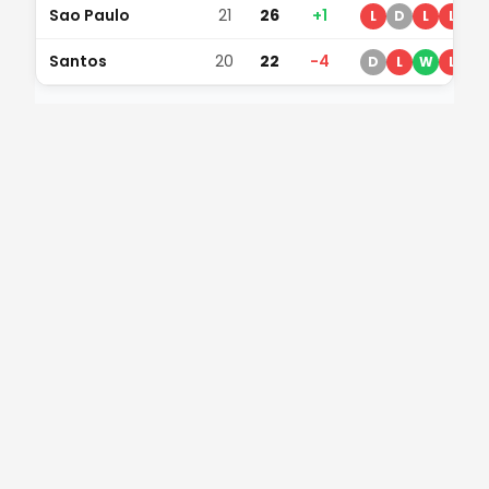
Sao Paulo
21
26
+1
L
D
L
L
D
Santos
20
22
-4
D
L
W
L
L