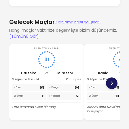
Gelecek Maçlar
Puanlama nasıl çalışıyor?
Hangi maçlar vaktinize değer? İşte bizim düşüncemiz.
(Tümünü Gör)
FUTMETRIX KARARI
FUTMETRIX KA
31
47
Cruzeiro
Mirassol
Bahia
V
VS
VS
9 Ağustos Paz • 14:00
Português
9 Ağustos Paz • 19:00
59
64
49
⚡ Form
⚖️ Denge
⚡ Form
⚖️ D
0
51
33
🏆 Önem
⭐ Yıldızlar
🏆 Önem
⭐ Yıl
Orta sıralarda sıkıcı bir maç.
Arena Fonte Nova'da umuts
buluşuyor.