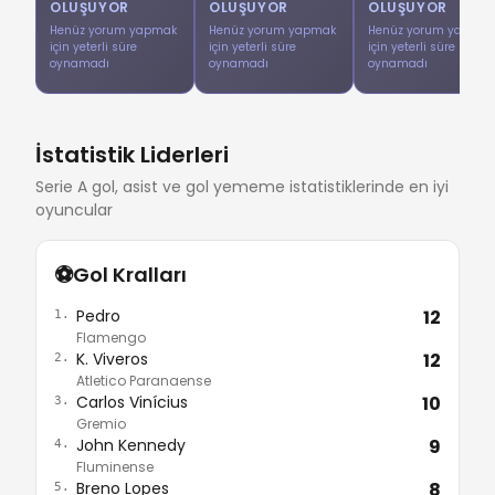
OLUŞUYOR
OLUŞUYOR
OLUŞUYOR
Henüz yorum yapmak
Henüz yorum yapmak
Henüz yorum yapmak
için yeterli süre
için yeterli süre
için yeterli süre
oynamadı
oynamadı
oynamadı
İstatistik Liderleri
Serie A gol, asist ve gol yememe istatistiklerinde en iyi
oyuncular
⚽
Gol Kralları
Pedro
12
1.
Flamengo
K. Viveros
12
2.
Atletico Paranaense
Carlos Vinícius
10
3.
Gremio
John Kennedy
9
4.
Fluminense
Breno Lopes
8
5.