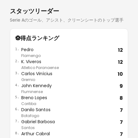
ウス
スタッツリーダー
レビューを読む
Serie Aのゴール、アシスト、クリーンシートのトップ選手
⚽
得点ランキング
Pedro
12
1.
Flamengo
K. Viveros
12
2.
Atletico Paranaense
Carlos Vinícius
10
3.
Gremio
John Kennedy
9
4.
Fluminense
Breno Lopes
8
5.
Coritiba
Danilo Santos
7
6.
Botafogo
Gabriel Barbosa
7
7.
Santos
Arthur Cabral
7
8.