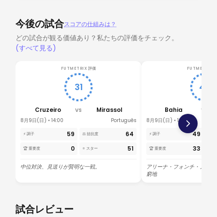
今後の試合
スコアの仕組みは？
どの試合が観る価値あり？私たちの評価をチェック。
(すべて見る)
FUTMETRIX 評価
FUTMETRIX 
31
47
Cruzeiro
Mirassol
Bahia
V
VS
VS
8月9日(日) • 14:00
Português
8月9日(日) • 19:00
59
64
49
⚡ 調子
⚖️ 拮抗度
⚡ 調子
⚖️ 
0
51
33
🏆 重要度
⭐ スター
🏆 重要度
⭐ 
中位対決、見送りが賢明な一戦。
アリーナ・フォンチ・ノヴァ
窮地
試合レビュー