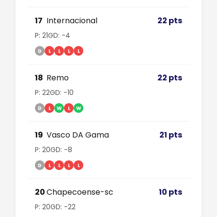
17
Internacional
22 pts
P: 21
GD: -4
D
L
L
L
L
18
Remo
22 pts
P: 22
GD: -10
D
L
W
L
W
19
Vasco DA Gama
21 pts
P: 20
GD: -8
D
L
L
L
L
20
Chapecoense-sc
10 pts
P: 20
GD: -22