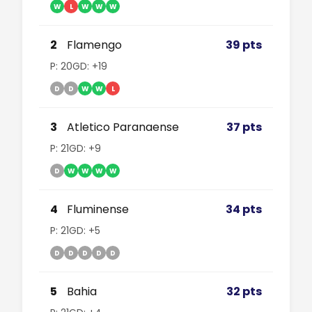
W
L
W
W
W
2
Flamengo
39 pts
P: 20
GD: +19
D
D
W
W
L
3
Atletico Paranaense
37 pts
P: 21
GD: +9
D
W
W
W
W
4
Fluminense
34 pts
P: 21
GD: +5
D
D
D
D
D
5
Bahia
32 pts