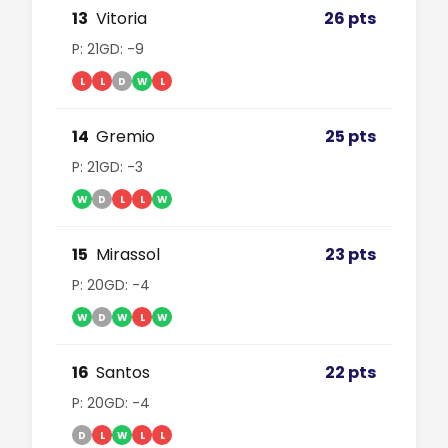
13
Vitoria
26 pts
P: 21
GD: -9
L
L
D
W
L
14
Gremio
25 pts
P: 21
GD: -3
W
D
L
L
W
15
Mirassol
23 pts
P: 20
GD: -4
W
D
W
L
W
16
Santos
22 pts
P: 20
GD: -4
D
L
W
L
L