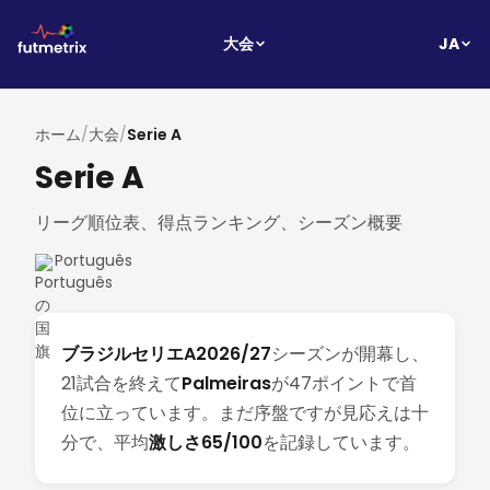
JA
大会
ホーム
/
大会
/
Serie A
Serie A
リーグ順位表、得点ランキング、シーズン概要
Português
ブラジルセリエA2026/27
シーズンが開幕し、
21試合を終えて
Palmeiras
が47ポイントで首
位に立っています。まだ序盤ですが見応えは十
分で、平均
激しさ65/100
を記録しています。