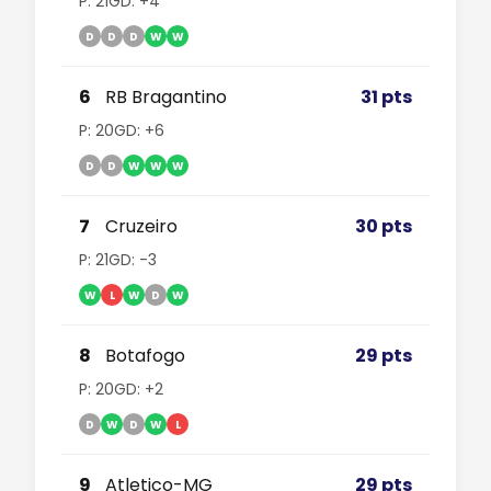
P: 21
GD: +4
D
D
D
W
W
6
RB Bragantino
31 pts
P: 20
GD: +6
D
D
W
W
W
7
Cruzeiro
30 pts
P: 21
GD: -3
W
L
W
D
W
8
Botafogo
29 pts
P: 20
GD: +2
D
W
D
W
L
9
Atletico-MG
29 pts