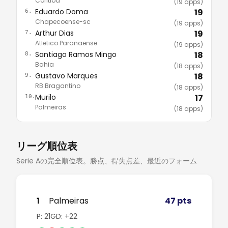
Coritiba
(19 apps)
Eduardo Doma
19
6.
Chapecoense-sc
(19 apps)
Arthur Dias
19
7.
Atletico Paranaense
(19 apps)
Santiago Ramos Mingo
18
8.
Bahia
(18 apps)
Gustavo Marques
18
9.
RB Bragantino
(18 apps)
Murilo
17
10.
Palmeiras
(18 apps)
リーグ順位表
Serie Aの完全順位表。勝点、得失点差、最近のフォーム
1
Palmeiras
47 pts
P: 21
GD: +22