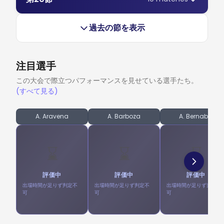
圏へさらに追い込んだ。 目的なきポゼッション 生き残りを
開。90分間で両チーム合計32本のシュートが放たれ、意地と
とってはそれぞれの目標達成に向けた貴重な勝ち点3を取り
懸けて必死の形相でスタジアムに乗り込んだシャペコエンセ
残留への執念：グレミオが本拠地で劇的逆転劇を演出 グレミ
プライドがぶつかり合った。均衡が破れたのは44分、 アレ
こぼす悔しい結果となった。 序盤からの火花 マンゲイロン
は、序盤から主導権を握ろうとする姿勢を見せた。アウェイ
過去の節を表示
オ・アリーナでの重要な逆転勝利は、残留争いに身を投じる
ックス・テレス が強烈な一撃を叩き込み、ホームの大歓声の
のスタジアムはキックオフ直後から熱気に包まれ、残留を必
チームは64%という圧倒的なボール支配率を記録し、500本
ホームチームに新たな活力を吹き込んだ。 前半の痛恨の一撃
中で先制点を奪った。 試合の転換点 1点ビハインドの フルミ
死に目指すホームチームの危機感がピッチ上での激しい攻防
近いパスを繋いで攻撃を組み立てた。しかし、サッカーの古
グレミオ・アリーナにはキックオフ直後から緊迫した空気が
ネンセ は、後半から戦術を修正してボールを支配。ポゼッシ
へと直結した。あと勝ち点1で降格圏脱出という状況で、 レ
くからの格言通り、ファイナルサードで脅威を与えられなけ
注目選手
漂い、残留をかけた崖っぷちの戦いであるという重圧が突き
ョン率は60%に達した。ゲームの 拮抗度 は徐々にアウェイ
モ は立ち上がりから猛烈な決意を見せた。わずか3分で均衡
れば、ボールを保持している意味など皆無に等しい。コリチ
つけられていた。アウェイの サンパウロ はすぐにリズムを
チームに傾き、彼らは敵陣での猛攻を強めた。58分、その執
が破れる。マルロンからの鋭いクロスに ジャジャ が合わ
この大会で際立つパフォーマンスを見せている選手たち。
ーバは序盤のプレッシャーを難なく吸収し、一撃のチャンス
掴み、ポゼッション率52%で序盤のペースを支配した。我々
念が実を結ぶ。 ケヴィン・セルナ が守備網を切り裂く絶妙
せ、見事にゴールを奪い、残留を目指すチームに夢のような
(すべて見る)
を待った。エスタジオ・マジョール・アントニオ・コウト・
の見解では、この試合の高い 激しさ は、両チームが一歩も
なスルーパスを通すと、 イグナシオ が冷静にネットを揺ら
スタートをもたらした。この電光石火の先制点が、試合の 激
ペレイラでは早い段階から 激しさ が増し、試合を通じて両
引かない緊迫した攻防を完璧に示している。しかし、ホーム
して同点に追いついた。両チームのGKが合計9つのセーブを
しさ を一気に高めた。中位の安定と大陸大会出場権を狙う
チーム合わせて26本のシュートが放たれる激戦となった。攻
A. Aravena
A. Barboza
A. Bernabéi
チームが前半を無失点で凌いだと思われたアディショナルタ
記録し、試合は極限の緊張感の中で推移した。 決
アトレチコ・ミネイロ は、1部残留へ執念を燃やす相手の猛
防が続いた31分、ついにホームチームが均衡を破る。 チア
イム、悲劇が襲った。 ルシアーノ が守備ラインのわずかな
攻に明らかに動揺していた。 電光石火の逆転劇 しかし、時
ゴ・コゼル が決定的な一撃を叩き込み、一瞬の集中力の欠如
隙を見逃さず、 マルコス・アントニオ へ絶妙なパスを供
レビューを読む
間の経過とともに地力の差が表れ始める。試合の 拮抗度 を
⌛
⌛
⌛
を突いてコリチーバが先制に成功。ビジターは失点に完全に
給。これを冷静に決められ、均衡が破れた。47分の失点は、
塗り替えたアウェイチームは、徐々に自分たちの戦術を押し
意気消沈した。前半終了間際、 ジャシー が追加点を挙げる
残留に怯えるホームの観衆にとって冷水を浴びせられるよう
付け、ポゼッション率58%を記録するなど主導権を掌握し
も、VAR
評価中
評価中
評価中
な一撃となった。 形勢逆転 ハーフタイムにロッカールーム
た。組織的なビルドアップで、ホームの熱狂的なサポーター
出場時間が足りず判定不
出場時間が足りず判定不
出場時間が足りず判定不
で何が語られたのか、それは魔法のような変化をもたらし
を静まり
可
可
可
レビューを読む
た。 グレミオ は全く別のチームとして後半のピッチに現
れ、試合の 拮抗度 は開始3分で一変する。 カルロス・ビニシ
レビューを読む