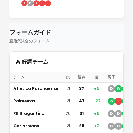
L
D
L
L
L
フォームガイド
直近6試合のフォーム
🔥
好調チーム
チーム
試
勝点
差
調子
Atletico Paranaense
21
37
+9
D
W
W
Palmeiras
21
47
+22
W
L
W
RB Bragantino
20
31
+6
D
D
W
Corinthians
21
29
+2
D
D
W