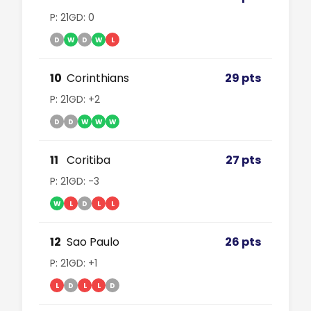
P: 21
GD: 0
D
W
D
W
L
10
Corinthians
29 pts
P: 21
GD: +2
D
D
W
W
W
11
Coritiba
27 pts
P: 21
GD: -3
W
L
D
L
L
12
Sao Paulo
26 pts
P: 21
GD: +1
L
D
L
L
D