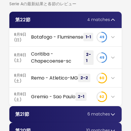
Serie Aの最新結果と各節のレビュー
第22節
4 matches
8月9日
Botafogo - Fluminense
1-1
49
(日)
スコアは1-1だが、計32本のシュートとレッドカード
Coritiba -
2-
8月8日
がこの激しいリオ・ダービーの真実を物語る。テレス
49
(土)
Chapecoense-sc
1
が先制するも、イグナシオの同点弾でフルミネンセの
連続引き分け記録が継続。 #ボタフォゴ #フルミネ
シャペコエンセがポゼッションで圧倒するも、勝利を
8月8日
ンセ
Remo - Atletico-MG
2-2
60
収めたのはコリチーバ。ペドロ・ローシャの追加点が
(土)
勝負を決定づけ、敗れたアウェイチームは降格圏でさ
緊張感漂うリオ・ダービーは痛み分けの結果に 計32本ものシ
マンゲイロンでの激闘は2-2のドロー！残留争い中の
らに沈む結果となった。#コリチーバ #ブラジル全国
8月8日
ュートが飛び交い、レッドカードも飛び出した熱狂的な一戦
Gremio - Sao Paulo
2-1
62
レモが貴重な勝ち点1をもぎ取り、アトレチコ・ミネ
選手権 #シャペコエンセ
(土)
は、双方にとってフラストレーションの溜まるドロー決着と
イロは痛恨の足踏み。降格圏の戦いはまだまだ終わら
ポルト・アレグレでカオス発生！グレミオが後半の猛
なった。 試合の序盤 エスタディオ・オリンピコ・ニウト
ない。 #SerieA #レモ #ガロ
効率的なコリチーバ、シャペコエンセの苦境を深める コリチ
第21節
6 matches
攻でサンパウロを2-1と逆転。86分のパボンの決勝弾
ン・サントスでのキックオフ直後から 激しさ が際立ち、ダ
ーバのカウンターにおける冷徹なまでの効率性が、シャペコ
ービーはまさに真っ向勝負の様相を呈した。 ボタフォゴ は
がチームを救う大きな一勝に。残留争いから目が離せ
4ゴールが飛び交う激闘、残留争いの行方は混迷へ 2-2の乱
エンセの無益なポゼッションを完全に無力化し、相手を降格
ポゼッションを譲るカウンター戦術を選択し、鋭い攻撃を展
打戦は最高のエンターテインメントとなったが、両チームに
ない！ #グレミオ #セリエA #ブラジル全国選手権
第20節
10 matches