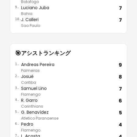
Botafogo
Luciano Juba
7
9.
Bahia
J. Calleri
7
10.
Sao Paulo
🎯
アシストランキング
Andreas Pereira
9
1.
Palmeiras
Josué
8
2.
Coritiba
Samuel Lino
7
3.
Flamengo
R. Garro
6
4.
Corinthians
G. Benavídez
5
5.
Atletico Paranaense
Pedro
4
6.
Flamengo
L. Acosta
4
7.