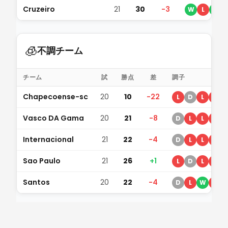
Cruzeiro
21
30
-3
W
L
W
🧊
不調チーム
チーム
試
勝点
差
調子
Chapecoense-sc
20
10
-22
L
D
L
L
Vasco DA Gama
20
21
-8
D
L
L
L
Internacional
21
22
-4
D
L
L
L
Sao Paulo
21
26
+1
L
D
L
L
Santos
20
22
-4
D
L
W
L