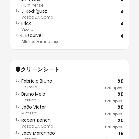
Fluminense
J. Rodríguez
4
8.
Vasco DA Gama
Erick
4
9.
Vitoria
L. Esquivel
4
10.
Atletico Paranaense
🛡️
クリーンシート
Fabrício Bruno
20
1.
Cruzeiro
(20 apps)
Bruno Melo
20
2.
Coritiba
(20 apps)
João Victor
20
3.
Mirassol
(20 apps)
Robert Renan
20
4.
Vasco DA Gama
(20 apps)
Jacy Maranhão
19
5.