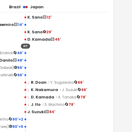
Brazil
Japan
🟨
K. Sano
12'
🟨
semiro
14'
⚽
K. Sano
29'
🟨
D. Kamada
45'
HT
🔄
46'
Endrick
🟨
Danilo
48'
⚽
56'
Gabriel)
🔄
66'
artinelli
🔄
↓
R. Doan
66'
↑
Y. Sugawara
🔄
↓
K. Nakamura
66'
↑
J. Suzuki
🔄
↓
D. Kamada
78'
↑
A. Tanaka
🔄
↓
J. Ito
78'
↑
S. Machino
🟨
J. Suzuki
84'
🔄
90'+2
inho
⚽
90'+5
raes)