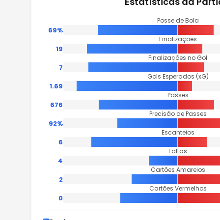
Estatísticas da Part
Posse de Bola
69%
Finalizações
19
Finalizações no Gol
7
Gols Esperados (xG)
1.69
Passes
676
Precisão de Passes
92%
Escanteios
6
Faltas
4
Cartões Amarelos
2
Cartões Vermelhos
0