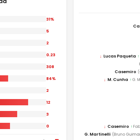
ida
31%
Ca
5
2
0.23
↓
Lucas Paqueta
↑
308
Casemiro
(
84%
↓
M. Cunha
↑
G. M
2
12
3
0
↓
Casemiro
↑
Fab
G. Martinelli
(Bruno Guima