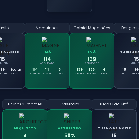
anilo
Marquinhos
Gabriel Magalhães
Douglas 
 DA NOITE
IMÃ
IMÃ
TURNO DA
15
114
139
15
N. FIM
ATIVIDADE
ATIVIDADE
MIN. 
99
Titular
114
111
3
139
135
4
15
99
n totais
Entrada
Atividade
Passes
Duelos
Atividade
Passes
Duelos
Min. fim
Min tot
Bruno Guimarães
Casemiro
Lucas Paquetá
ARQUITETO
ARTILHEIRO
TURNO DA NOITE
4
50%
15