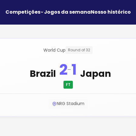
Competições
Jogos da semana
Nosso histórico
World Cup
Round of 32
2
1
-
Brazil
Japan
FT
NRG Stadium