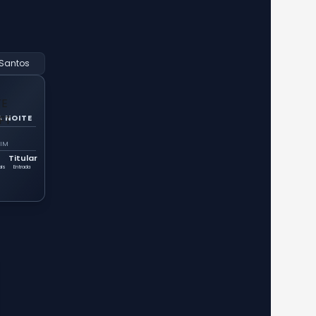
Santos
 NOITE
FIM
Titular
ais
Entrada