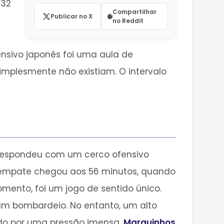
 32
Compartilhar
Publicar no X
no Reddit
nsivo japonês foi uma aula de
mplesmente não existiam. O intervalo
 respondeu com um cerco ofensivo
 empate chegou aos 56 minutos, quando
omento, foi um jogo de sentido único.
 um bombardeio. No entanto, um alto
ado por uma pressão imensa,
Marquinhos