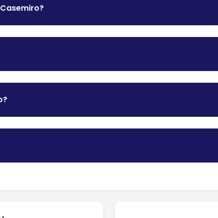
e Casemiro?
o?