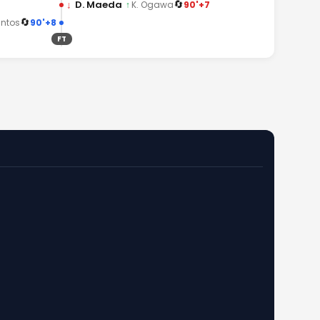
🔄
↓
D. Maeda
90'+7
↑
K. Ogawa
🔄
90'+8
antos
FT