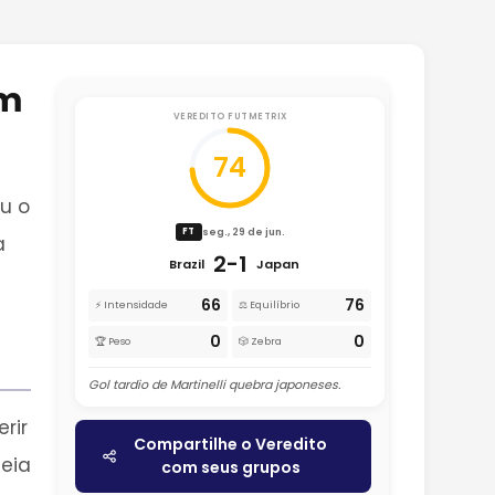
im
VEREDITO FUTMETRIX
74
u o
seg., 29 de jun.
FT
a
2-1
Brazil
Japan
66
76
⚡ Intensidade
⚖️ Equilíbrio
0
0
🏆 Peso
🎲 Zebra
Gol tardio de Martinelli quebra japoneses.
rir
Compartilhe o Veredito
eia
com seus grupos