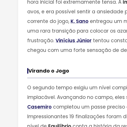
hora inicial foi extremamente tensa. A
I
avos, e era possível sentir a ansiedade
corrente do jogo,
K. Sano
entregou um m
uma rara transição para colocar os az
frustração.
Vinícius Júnior
tentou consta
chegou com uma forte sensação de desas
Virando o Jogo
O segundo tempo exigiu um nível comp
implacável. Avançando no campo, eles
Casemiro
completou um passe preciso
Impressionantes 19 finalizações foram 
nível de
Equilíbrio
conta a história da r