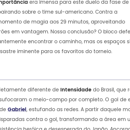
mportância
era imensa para este duelo da fase de
 pairando sobre o time sul-americano. Contra a
omento de magia aos 29 minutos, aproveitando
arões em vantagem. Nossa conclusão? O bloco defe
ntemente encontrar o caminho, mas os espaços si
tre iminente para os favoritos do torneio.
letamente diferente de
Intensidade
do Brasil, que
 sufocaram o meio-campo por completo. O gol de
 de
Gabriel
, estufando as redes. A partir daquele m
disparadas contra o gol, transformando a área em
esistência heróica e desesperada do Japão. Ancor