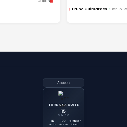
Japan
↓
Bruno Guimaraes
↑
Danilo S
Alisson
TURNO DA NOITE
15
MIN. FIM
15
99
Titular
Min. fim
Min totais
Entrada