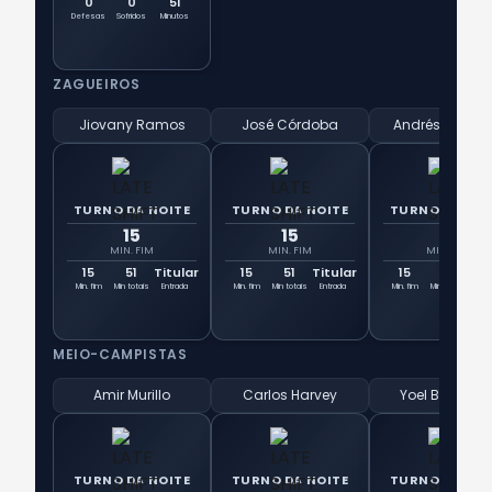
0
0
51
Defesas
Sofridos
Minutos
ZAGUEIROS
Jiovany Ramos
José Córdoba
Andrés Andra
TURNO DA NOITE
TURNO DA NOITE
TURNO DA NOI
15
15
15
MIN. FIM
MIN. FIM
MIN. FIM
15
51
Titular
15
51
Titular
15
51
Tit
Min. fim
Min totais
Entrada
Min. fim
Min totais
Entrada
Min. fim
Min totais
Ent
MEIO-CAMPISTAS
Amir Murillo
Carlos Harvey
Yoel Bárcena
TURNO DA NOITE
TURNO DA NOITE
TURNO DA NOI