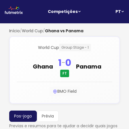
PT
Competições
Início
/
World Cup
/
Ghana vs Panama
World Cup
Group Stage - 1
1
0
-
Ghana
Panama
FT
BMO Field
Pos-jogo
Prévia
Previas e resumos para te ajudar a decidir quais jogos