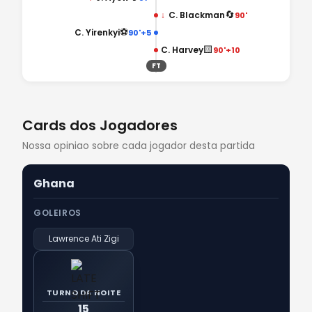
🔄
↓
C. Blackman
90'
⚽
C. Yirenkyi
90'+5
🟨
C. Harvey
90'+10
FT
Cards dos Jogadores
Nossa opiniao sobre cada jogador desta partida
Ghana
GOLEIROS
Lawrence Ati Zigi
TURNO DA NOITE
15