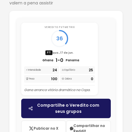
valem a pena assistir
VEREDITO FUTMETRIX
36
qua., 17 de jun.
FT
1-0
Ghana
Panama
24
25
⚡ Intensidade
⚖️ Equilíbrio
100
0
🏆 Peso
🎲 Zebra
Gana arranca vitória dramática na Copa.
Compartilhe o Veredito com
seus grupos
Compartilhar no
Publicar no X
Reddit