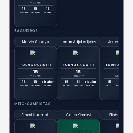
MIN. FIM
15
51
46
Min. fim
Min totais
Entrada
ZAGUEIROS
Marvin Senaya
Jonas Adjei Adjetey
Jerome Opok
TURNO DA NOITE
TURNO DA NOITE
TURNO DA NOI
15
15
15
MIN. FIM
MIN. FIM
MIN. FIM
15
51
Titular
15
51
Titular
15
51
Tit
Min. fim
Min totais
Entrada
Min. fim
Min totais
Entrada
Min. fim
Min totais
Ent
MEIO-CAMPISTAS
Ernest Nuamah
Caleb Yirenkyi
Elisha Owus