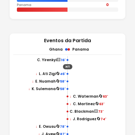
0
Panama
Eventos da Partida
Ghana
Panama
🟨
C. Yirenkyi
16'
HT
🔄
↓
L. Ati Zigi
46'
🔄
↓
E. Nuamah
58'
🔄
↓
K. Sulemana
58'
🔄
↓
C. Waterman
63'
🔄
↓
C. Martinez
63'
🟨
C. Blackman
73'
🔄
↓
J. Rodriguez
74'
🔄
↓
E. Owusu
78'
🔄
↓
J. Ayew
87'