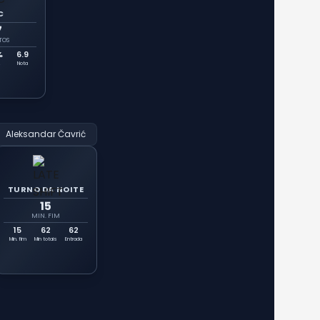
C
7
TOS
%
6.9
Nota
s
Aleksandar Čavrić
TURNO DA NOITE
15
MIN. FIM
15
62
62
Min. fim
Min totais
Entrada