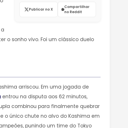
ão
Compartilhar
Publicar no X
no Reddit
 a
r o sonho vivo. Foi um clássico duelo
Kashima arriscou. Em uma jogada de
a
entrou na disputa aos 62 minutos,
 dupla combinou para finalmente quebrar
nte o único chute no alvo do Kashima em
s campeões, punindo um time do Tokyo