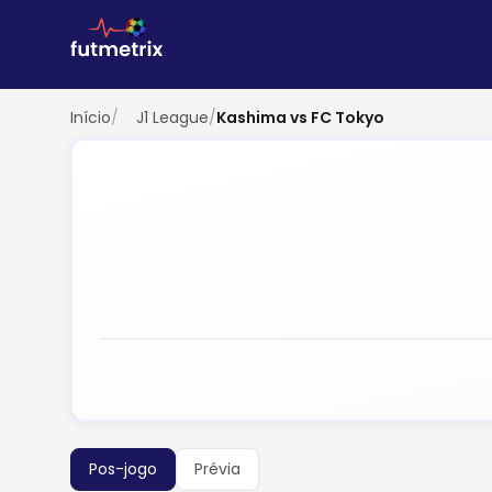
Início
/
J1 League
/
Kashima vs FC Tokyo
Pos-jogo
Prévia