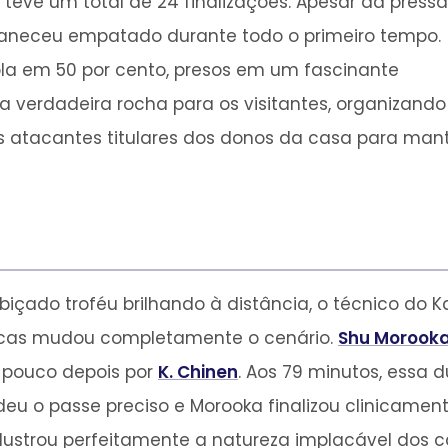
teve um total de 24 finalizações. Apesar da press
aneceu empatado durante todo o primeiro tempo.
ola em 50 por cento, presos em um fascinante
a verdadeira rocha para os visitantes, organizando
 atacantes titulares dos donos da casa para mante
çado troféu brilhando à distância, o técnico do 
escas mudou completamente o cenário.
Shu Morook
o pouco depois por
K. Chinen
. Aos 79 minutos, essa
 deu o passe preciso e Morooka finalizou clinicame
e ilustrou perfeitamente a natureza implacável do