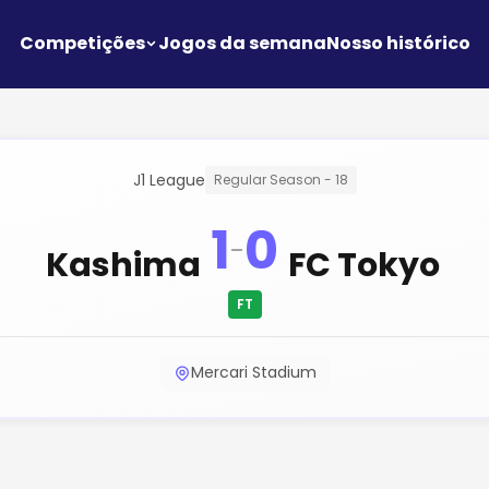
Competições
Jogos da semana
Nosso histórico
J1 League
Regular Season - 18
1
0
-
Kashima
FC Tokyo
FT
Mercari Stadium