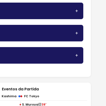
Eventos da Partida
Kashima
FC Tokyo
🟨
S. Muroya
39'