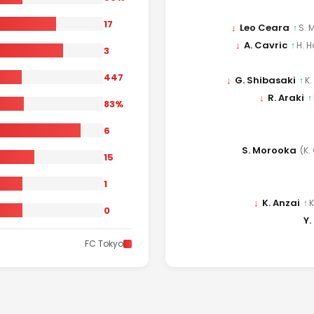
17
↓
Leo Ceara
↑
S. 
↓
A. Cavric
↑
H. 
3
447
↓
G. Shibasaki
↑
K.
↓
R. Araki
↑
83%
6
S. Morooka
(K.
15
1
↓
K. Anzai
↑
K
0
Y.
FC Tokyo