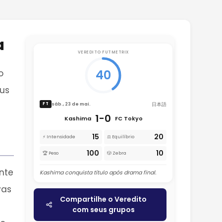
a
VEREDITO FUTMETRIX
40
o
eus
日本語
sáb., 23 de mai.
FT
1-0
Kashima
FC Tokyo
15
20
⚡ Intensidade
⚖️ Equilíbrio
100
10
🏆 Peso
🎲 Zebra
nte
Kashima conquista título após drama final.
vas
Compartilhe o Veredito
com seus grupos