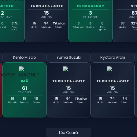
UITETO
TURNO DA NOITE
PROVOCADOR
NP
2
15
3
8
ES CHAVE
MIN. FIM
FALTAS SOF.
MINU
0
31%
15
94
Titular
3
6
0
87
32
ssist.
Prec.
Min. fim
Min totais
Entrada
Faltas sof.
Duelo V.
Pen.
Minutos
Prec.
pass
ganho
pas
Kento Misao
Yuma Suzuki
Ryotaro Araki
IMÃ
TURNO DA NOITE
TURNO DA NOITE
61
15
15
ATIVIDADE
MIN. FIM
MIN. FIM
61
51
10
15
94
Titular
15
74
74
Atividade
Passes
Duelos
Min. fim
Min totais
Entrada
Min. fim
Min totais
Entrada
Léo Ceará