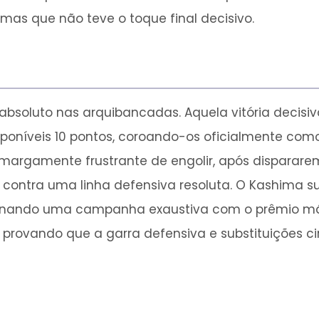
mas que não teve o toque final decisivo.
bsoluto nas arquibancadas. Aquela vitória decisiva
sponíveis 10 pontos, coroando-os oficialmente como
a amargamente frustrante de engolir, após disparar
contra uma linha defensiva resoluta. O Kashima s
minando uma campanha exaustiva com o prêmio má
provando que a garra defensiva e substituições ci