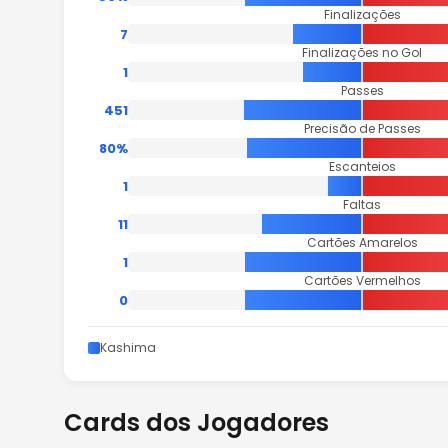
Finalizações
7
Finalizações no Gol
1
Passes
451
Precisão de Passes
80%
Escanteios
1
Faltas
11
Cartões Amarelos
1
Cartões Vermelhos
0
Kashima
Cards dos Jogadores