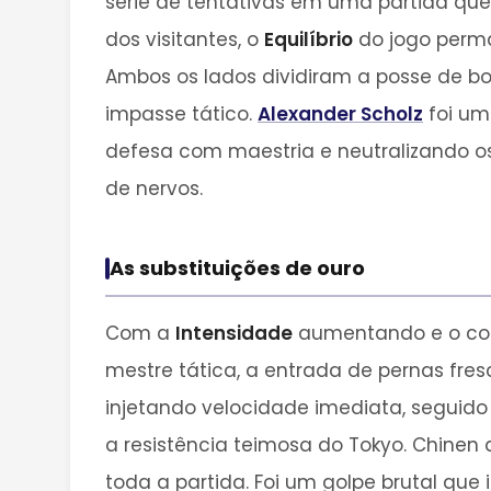
série de tentativas em uma partida que 
dos visitantes, o
Equilíbrio
do jogo perm
Ambos os lados dividiram a posse de b
impasse tático.
Alexander Scholz
foi um
defesa com maestria e neutralizando os
de nervos.
As substituições de ouro
Com a
Intensidade
aumentando e o cobi
mestre tática, a entrada de pernas fr
injetando velocidade imediata, seguid
a resistência teimosa do Tokyo. Chinen
toda a partida. Foi um golpe brutal qu