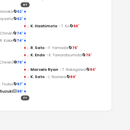
HT
🔄
62'
Morooka
🔄
62'
Hayashu
🔄
↓
K. Hashimoto
66'
↑
T. Ko
🔄
74'
 Chinen
🔄
74'
R. Koike
🔄
↓
R. Sato
76'
↑
F. Yamada
🔄
↓
K. Endo
76'
↑
K. Tawaratsumida
⚽
79'
 Chinen)
🔄
↓
Marcelo Ryan
84'
↑
T. Nakagawa
🔄
↓
K. Sato
84'
↑
L. Nozawa
🔄
87'
. Tsukui
🟨
 Suzuki
89'
FT