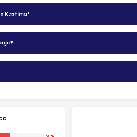
 do Kashima?
jogo?
ida
50%