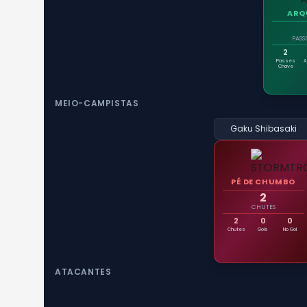
ARQ
PASS
2
Passes
A
Chave
MEIO-CAMPISTAS
Gaku Shibasaki
PÉ DE CHUMBO
2
CHUTES
2
0
0
Chutes
Gols
No Gol
ATACANTES