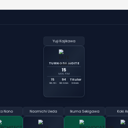
Yuji Kajikawa
TURNO DA NOITE
15
MIN. FIM
15
94
Titular
Min. fim
Min totais
Entrada
to Nono
Naomichi Ueda
Ikuma Sekigawa
Koki A