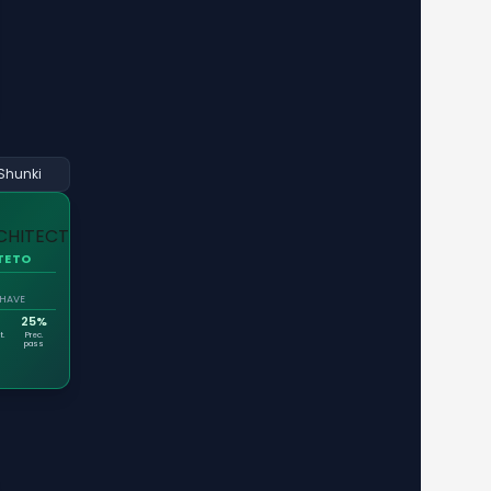
Shunki
TETO
CHAVE
25%
t.
Prec.
pass