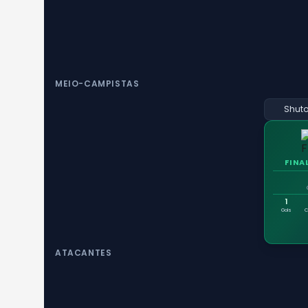
MEIO-CAMPISTAS
Shut
FINA
1
Gols
C
ATACANTES