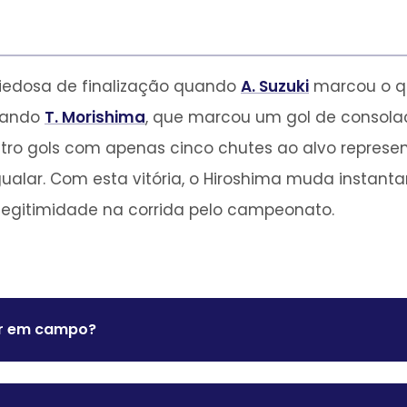
piedosa de finalização quando
A. Suzuki
marcou o qu
cando
T. Morishima
, que marcou um gol de consola
quatro gols com apenas cinco chutes ao alvo repre
alar. Com esta vitória, o Hiroshima muda instant
legitimidade na corrida pelo campeonato.
or em campo?