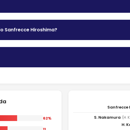
do Sanfrecce Hiroshima?
ida
Sanfrecce 
S. Nakamura
(H. 
62%
H. 
11