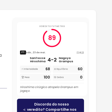
VEREDITO FUTMETRIX
89
日本語
sáb., 23 de mai.
FT
a
Sanfrecce
Nagoya
4-2
Hiroshima
Grampus
68
60
⚡ Intensidade
⚖️ Equilíbrio
100
0
🏆 Peso
🎲 Zebra
Hiroshima cirúrgico atropela Grampus em
jogaço.
Discorda do nosso
veredito? Compartilhe nos