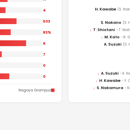
H. Kawabe
(S. Na
4
533
S. Nakano
(S. 
↓
T. Shiotani
↑
T. Ma
83%
↓
M. Kato
↑
R. 
6
A. Suzuki
(S. 
7
0
↓
A. Suzuki
↑
K. K
0
↓
H. Kawabe
↑
Y.
↓
S. Nakamura
↑
N
Nagoya Grampus