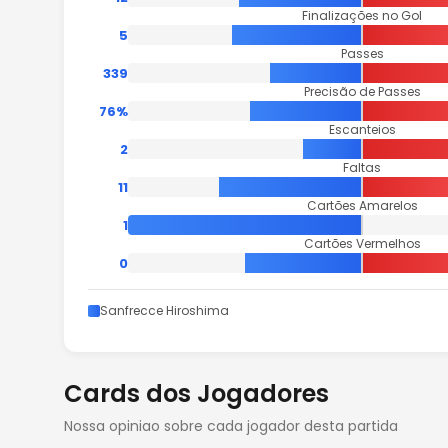
Finalizações no Gol
5
Passes
339
Precisão de Passes
76%
Escanteios
2
Faltas
11
Cartões Amarelos
1
Cartões Vermelhos
0
Sanfrecce Hiroshima
Cards dos Jogadores
Nossa opiniao sobre cada jogador desta partida