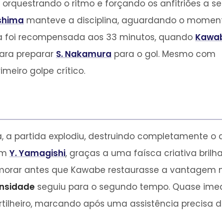
 orquestrando o ritmo e forçando os anfitriões a se
shima
manteve a disciplina, aguardando o momen
cia foi recompensada aos 33 minutos, quando
Kawa
ara preparar
S. Nakamura
para o gol. Mesmo com
meiro golpe crítico.
, a partida explodiu, destruindo completamente o 
om
Y. Yamagishi
, graças a uma faísca criativa bril
morar antes que Kawabe restaurasse a vantagem n
ensidade
seguiu para o segundo tempo. Quase imed
tilheiro, marcando após uma assistência precisa 