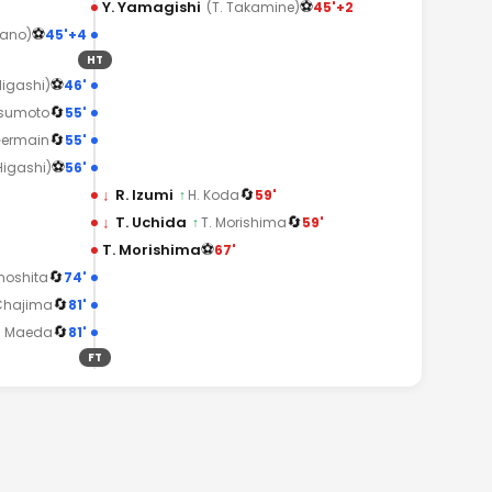
⚽
Y. Yamagishi
45'+2
(T. Takamine)
⚽
45'+4
kano)
HT
⚽
46'
Higashi)
🔄
55'
tsumoto
🔄
55'
Germain
⚽
56'
Higashi)
🔄
↓
R. Izumi
59'
↑
H. Koda
🔄
↓
T. Uchida
59'
↑
T. Morishima
⚽
T. Morishima
67'
🔄
74'
inoshita
🔄
81'
 Chajima
🔄
81'
. Maeda
FT