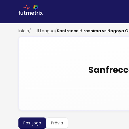
Início
/
J1 League
/
Sanfrecce Hiroshima vs Nagoya 
Sanfrecc
Pos-jogo
Prévia