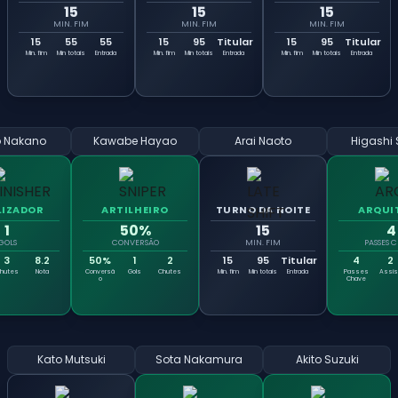
15
15
15
MIN. FIM
MIN. FIM
MIN. FIM
15
55
55
15
95
Titular
15
95
Titular
Min. fim
Min totais
Entrada
Min. fim
Min totais
Entrada
Min. fim
Min totais
Entrada
o Nakano
Kawabe Hayao
Arai Naoto
Higashi 
LIZADOR
ARTILHEIRO
TURNO DA NOITE
ARQUI
1
50%
15
4
GOLS
CONVERSÃO
MIN. FIM
PASSES 
3
8.2
50%
1
2
15
95
Titular
4
2
hutes
Nota
Conversã
Gols
Chutes
Min. fim
Min totais
Entrada
Passes
Assis
o
Chave
Kato Mutsuki
Sota Nakamura
Akito Suzuki