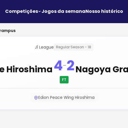
Competições
Jogos da semana
Nosso histórico
Grampus
J1 League
Regular Season - 18
4
2
-
e Hiroshima
Nagoya Gr
FT
Edion Peace Wing Hiroshima