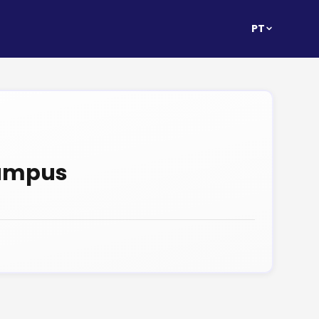
PT
ampus