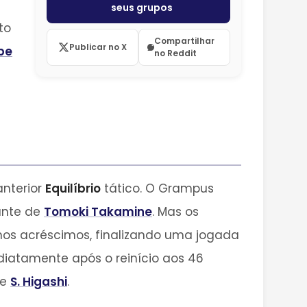
seus grupos
to
Compartilhar
Publicar no X
be
no Reddit
anterior
Equilíbrio
tático. O Grampus
hante de
Tomoki Takamine
. Mas os
os acréscimos, finalizando uma jogada
iatamente após o reinício aos 46
de
S. Higashi
.