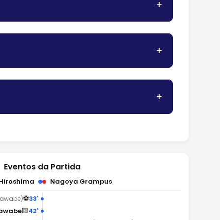
Eventos da Partida
Hiroshima
Nagoya Grampus
⚽
33'
Kawabe)
🟨
Kawabe
42'