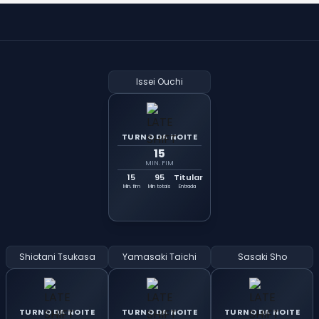
Issei Ouchi
TURNO DA NOITE
15
MIN. FIM
15
95
Titular
Min. fim
Min totais
Entrada
Shiotani Tsukasa
Yamasaki Taichi
Sasaki Sho
TURNO DA NOITE
TURNO DA NOITE
TURNO DA NOITE