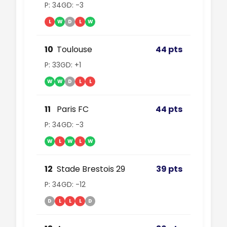
P: 34
GD: -3
L
W
D
L
W
10
Toulouse
44 pts
P: 33
GD: +1
W
W
D
L
L
11
Paris FC
44 pts
P: 34
GD: -3
W
L
W
L
W
12
Stade Brestois 29
39 pts
P: 34
GD: -12
D
L
L
L
D