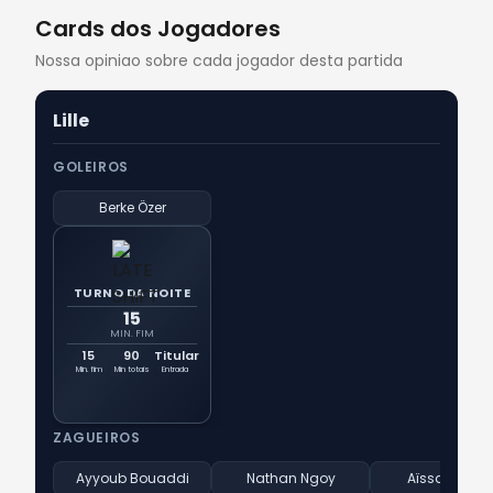
Cards dos Jogadores
Nossa opiniao sobre cada jogador desta partida
Lille
GOLEIROS
Berke Özer
TURNO DA NOITE
15
MIN. FIM
15
90
Titular
Min. fim
Min totais
Entrada
ZAGUEIROS
Ayyoub Bouaddi
Nathan Ngoy
Aïssa Mandi