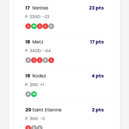
17
Nantes
23 pts
P: 33
GD: -23
L
W
L
L
D
18
Metz
17 pts
P: 34
GD: -44
D
L
L
D
L
19
Rodez
4 pts
P: 2
GD: +1
D
W
20
Saint Etienne
2 pts
P: 3
GD: -3
L
D
D