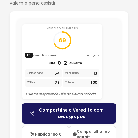
valem a pena assistir
VEREDITO FUTMETRIX
69
Français
dom., 17 de mai.
FT
0-2
Lille
Auxerre
54
13
⚡ Intensidade
⚖️ Equilíbrio
78
100
🏆 Peso
🎲 Zebra
Auxerre surpreende Lille na última rodada
Compartilhe o Veredito com
seus grupos
Compartilhar no
Publicar no X
Reddit