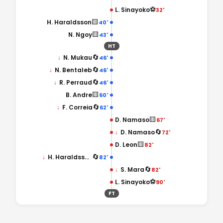
⚽
L. Sinayoko
32'
🟨
H. Haraldsson
40'
🟨
N. Ngoy
43'
HT
🔄
↓
N. Mukau
46'
🔄
↓
N. Bentaleb
46'
🔄
↓
R. Perraud
46'
🟨
B. Andre
60'
🔄
↓
F. Correia
62'
🟨
D. Namaso
67'
🔄
↓
D. Namaso
72'
🟨
D. Leon
82'
🔄
↓
H. Haraldsson
82'
🔄
↓
S. Mara
82'
⚽
L. Sinayoko
90'
FT