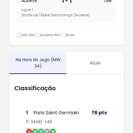
1 - 1
Auxerre
Lille
Ligue 1
Stade de l'Abbé Deschamps (Auxerre)
Lille Win
Auxerre Win
Draw
Na Hora do Jogo (MW
Atual
34)
Classificação
1
Paris Saint Germain
76 pts
P: 34
GD: +45
L
W
W
D
W