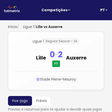
PT
Competições
Início
/
Ligue 1
/
Lille vs Auxerre
Ligue 1
Regular Season - 34
0
2
-
Lille
Auxerre
FT
Stade Pierre-Mauroy
Pos-jogo
Prévia
Previas e resumos para te ajudar a decidir quais jogos