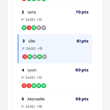
2
Lens
70 pts
P: 34
GD: +31
W
L
W
D
D
3
Lille
61 pts
P: 34
GD: +15
L
W
D
W
D
4
Lyon
60 pts
P: 34
GD: +13
L
L
W
W
W
5
Marseille
59 pts
P: 34
GD: +18