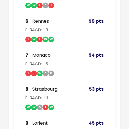
W
W
L
D
L
6
Rennes
59 pts
P: 34
GD: +9
L
W
L
W
W
7
Monaco
54 pts
P: 34
GD: +6
L
L
W
D
D
8
Strasbourg
53 pts
P: 34
GD: +11
W
W
D
L
W
9
Lorient
45 pts