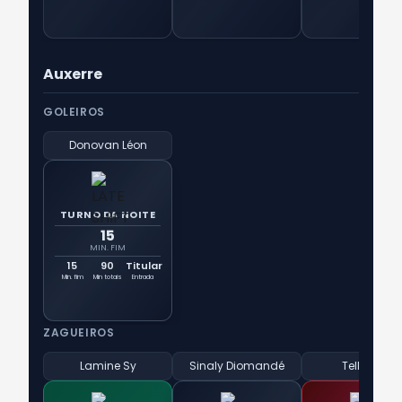
Auxerre
GOLEIROS
Donovan Léon
TURNO DA NOITE
15
MIN. FIM
15
90
Titular
Min. fim
Min totais
Entrada
ZAGUEIROS
Lamine Sy
Sinaly Diomandé
Telli Siwe