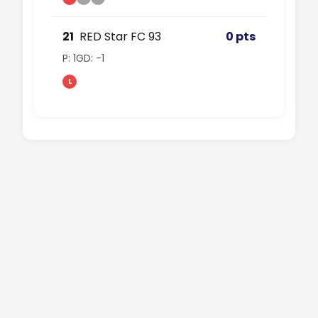
21
RED Star FC 93
0 pts
P: 1
GD: -1
L