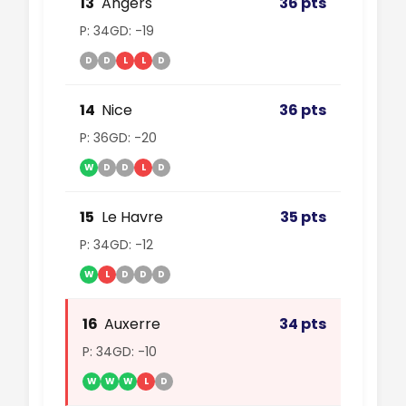
13
Angers
36 pts
P: 34
GD: -19
D
D
L
L
D
14
Nice
36 pts
P: 36
GD: -20
W
D
D
L
D
15
Le Havre
35 pts
P: 34
GD: -12
W
L
D
D
D
16
Auxerre
34 pts
P: 34
GD: -10
W
W
W
L
D