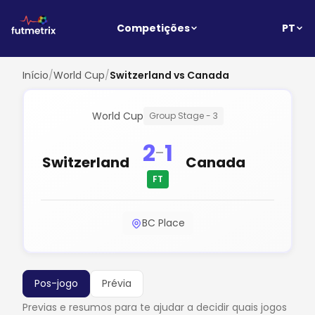
PT
Competições
Início
/
World Cup
/
Switzerland vs Canada
World Cup
Group Stage - 3
2
1
-
Switzerland
Canada
FT
BC Place
Pos-jogo
Prévia
Previas e resumos para te ajudar a decidir quais jogos