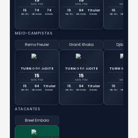
MIN. FIM
MIN. FIM
MIN. FIM
15
74
74
15
94
Titular
15
94
Tit
Min. fim
Min totais
Entrada
Min. fim
Min totais
Entrada
Min. fim
Min totais
Ent
MEIO-CAMPISTAS
Remo Freuler
Granit Xhaka
Djibril Sow
TURNO DA NOITE
TURNO DA NOITE
TURNO DA NOI
15
15
15
MIN. FIM
MIN. FIM
MIN. FIM
15
94
Titular
15
94
Titular
15
74
7
Min. fim
Min totais
Entrada
Min. fim
Min totais
Entrada
Min. fim
Min totais
Ent
ATACANTES
Breel Embolo