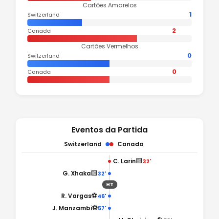
Cartões Amarelos
1
Switzerland
2
Canada
Cartões Vermelhos
0
Switzerland
0
Canada
Eventos da Partida
Switzerland
Canada
🟨
C. Larin
32'
🟨
G. Xhaka
32'
HT
⚽
R. Vargas
46'
⚽
J. Manzambi
57'