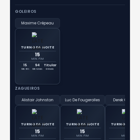
GOLEIROS
Maxime Crépeau
TURNO DA NOITE
15
MIN. FIM
15
94
Titular
Min. fim
Min totais
Entrada
ZAGUEIROS
Alistair Johnston
Luc De Fougerolles
Derek Corneli
TURNO DA NOITE
TURNO DA NOITE
TURNO DA NOI
15
15
15
MIN. FIM
MIN. FIM
MIN. FIM