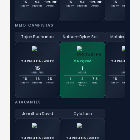
15
94
Titular
15
94
Titular
15
94
Tit
Min. fim
Min totais
Entrada
Min. fim
Min totais
Entrada
Min. fim
Min totais
Ent
MEIO-CAMPISTAS
Tajon Buchanan
Nathan-Dylan Saliba
Mathieu Choini
TURNO DA NOITE
GARÇOM
TURNO DA NOI
15
1
15
MIN. FIM
ASSIST.
MIN. FIM
15
75
75
1
2
7.3
15
58
5
Min. fim
Min totais
Entrada
Assist.
Passes
Nota
Min. fim
Min totais
Ent
Chave
ATACANTES
Jonathan David
Cyle Larin
TURNO DA NOITE
TURNO DA NOITE