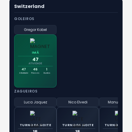
Switzerland
GOLEIROS
Gregor Kobel
IMÃ
47
ATIVIDADE
47
46
1
Atividade
Passes
Duelos
ZAGUEIROS
Luca Jaquez
Nico Elvedi
Manuel Akanj
TURNO DA NOITE
TURNO DA NOITE
TURNO DA NOI
15
15
15