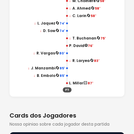
🔄
↓
M. Choiniere
58'
🔄
↓
A. Ahmed
58'
🔄
↓
C. Larin
58'
🔄
↓
L. Jaquez
74'
🔄
↓
D. Sow
74'
🔄
↓
T. Buchanan
75'
⚽
P. David
76'
🔄
↓
R. Vargas
80'
🔄
↓
R. Laryea
83'
🔄
↓
J. Manzambi
85'
🔄
↓
B. Embolo
85'
🟨
L. Millar
87'
FT
Cards dos Jogadores
Nossa opiniao sobre cada jogador desta partida