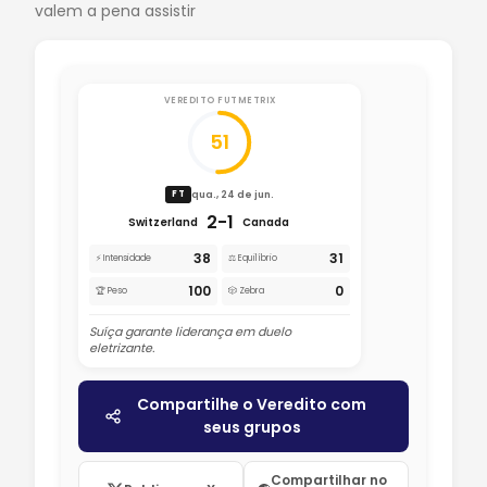
valem a pena assistir
VEREDITO FUTMETRIX
51
qua., 24 de jun.
FT
2-1
Switzerland
Canada
38
31
⚡ Intensidade
⚖️ Equilíbrio
100
0
🏆 Peso
🎲 Zebra
Suíça garante liderança em duelo
eletrizante.
Compartilhe o Veredito com
seus grupos
Compartilhar no